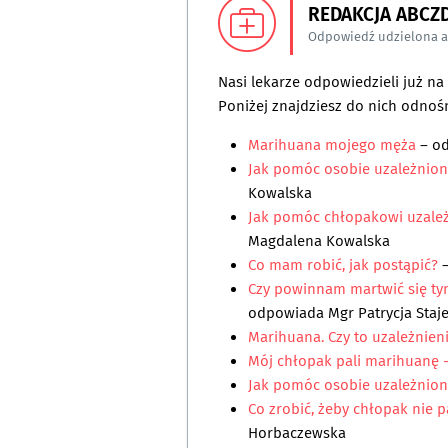
REDAKCJA ABCZ
Odpowiedź udzielona 
Nasi lekarze odpowiedzieli już n
Poniżej znajdziesz do nich odnośn
Marihuana mojego męża
– o
Jak pomóc osobie uzależnion
Kowalska
Jak pomóc chłopakowi uzale
Magdalena Kowalska
Co mam robić, jak postąpić?
–
Czy powinnam martwić się tym
odpowiada
Mgr Patrycja Staj
Marihuana. Czy to uzależnien
Mój chłopak pali marihuanę -
Jak pomóc osobie uzależnion
Co zrobić, żeby chłopak nie p
Horbaczewska