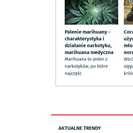
Palenie marihuany -
Cor
charakterystyka i
uży
działanie narkotyku,
mło
marihuana medyczna
nor
Marihuana to jeden z
Wśró
narkotyków, po które
sięg
najczęśc
król
AKTUALNE TRENDY