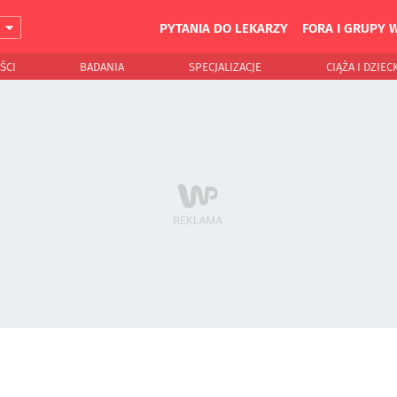
PYTANIA DO LEKARZY
FORA I GRUPY 
J
ŚCI
BADANIA
SPECJALIZACJE
CIĄŻA I DZIEC