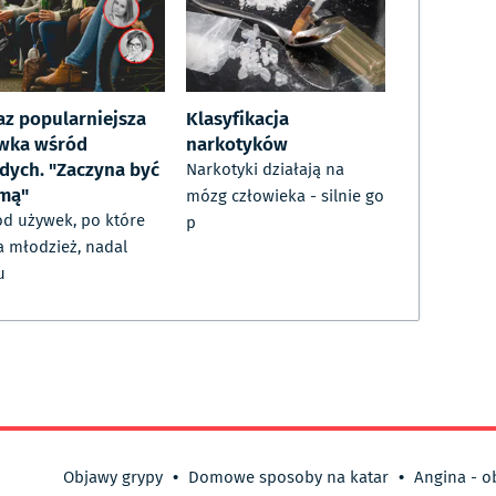
az popularniejsza
Klasyfikacja
wka wśród
narkotyków
dych. "Zaczyna być
Narkotyki działają na
mą"
mózg człowieka - silnie go
d używek, po które
p
a młodzież, nadal
u
Objawy grypy
•
Domowe sposoby na katar
•
Angina - o