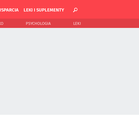
WSPARCIA
LEKI I SUPLEMENTY
KO
PSYCHOLOGIA
LEKI