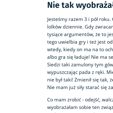
Nie tak wyobraża
Jesteśmy razem 3 i pół roku.
lolków dziennie. Gdy zwraca
tysiące argumentów, że to jes
tego uwielbia gry i też jest 
wtedy, kiedy on ma na to ocho
albo gra się ładuje! Nie ma s
Siedzi taki zamulony tym gów
wypuszczając pada z ręki. M
nie był taki! Zmienił się tak,
Nie mam już siły starać się z
Co mam zrobić - odejść, walcz
wyobrażałam sobie ten związ