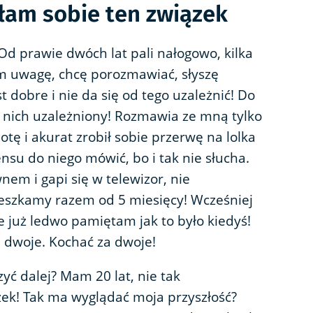
łam sobie ten związek
 Od prawie dwóch lat pali nałogowo, kilka
m uwagę, chcę porozmawiać, słyszę
t dobre i nie da się od tego uzależnić! Do
od nich uzależniony! Rozmawia ze mną tylko
tę i akurat zrobił sobie przerwę na lolka
ensu do niego mówić, bo i tak nie słucha.
nem i gapi się w telewizor, nie
ieszkamy razem od 5 miesięcy! Wcześniej
 że już ledwo pamiętam jak to było kiedyś!
a dwoje. Kochać za dwoje!
yć dalej? Mam 20 lat, nie tak
ek! Tak ma wyglądać moja przyszłość?