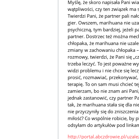
Myślę, że skoro napisała Pani w
wątpliwości, czy ten związek ma s
Twierdzi Pani, że partner pali n
gier. Owszem, marihuana nie uzal
psychiczną, tym bardziej, jeżeli pal
partner. Dostrzec też można mech
chłopaka, że marihuana nie uzale
zmiany w zachowaniu chłopaka – n
rozmowy, twierdzi, że Pani się „c
trzeba leczyć. To jest poważne wy
widzi problemu i nie chce się lec
prosić, rozmawiać, przekonywać, 
terapię. To on sam musi chcieć t
zamierzam, bo nie znam ani Pani,
jednak zastanowić, czy partner P
tak, że marihuana stała się dla n
nie przyczyniły się do zniszczeni
miłość? Co wspólnie robicie, by 
odsyłam do artykułów pod linkam
http://portal.abczdrowie.pl/uzal