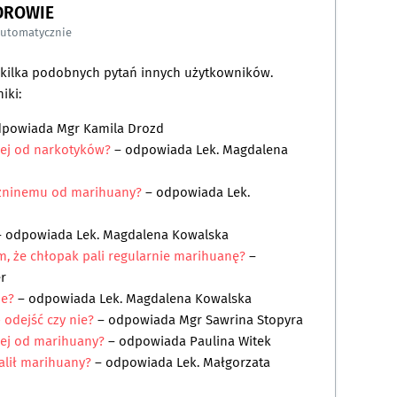
DROWIE
automatycznie
a kilka podobnych pytań innych użytkowników.
iki:
dpowiada
Mgr Kamila Drozd
ej od narkotyków?
– odpowiada
Lek. Magdalena
żninemu od marihuany?
– odpowiada
Lek.
 odpowiada
Lek. Magdalena Kowalska
, że chłopak pali regularnie marihuanę?
–
er
ie?
– odpowiada
Lek. Magdalena Kowalska
 odejść czy nie?
– odpowiada
Mgr Sawrina Stopyra
ej od marihuany?
– odpowiada
Paulina Witek
alił marihuany?
– odpowiada
Lek. Małgorzata