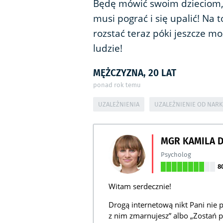
Będę mówić swoim dzieciom, 
musi pograć i się upalić! Na
rozstać teraz póki jeszcze mo
ludzie!
MĘŻCZYZNA, 20 LAT
ponad rok temu
UZALEŻNIENIA
UZALEŻNIENIE OD NAR
MGR KAMILA 
Psycholog
8
Witam serdecznie!
Drogą internetową nikt Pani nie p
z nim zmarnujesz” albo „Zostań p