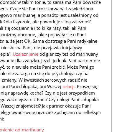
iadomość w takim tonie, to sama ma Pani poważne
ens. Czuje się Pani rozczarwana i zawiedziona.
ałogowo marihuanę, a ponadto jest uzależniony od
eżnia fizycznie, ale powoduje silną zależność
i się codziennie i to kilka razy, tak jak Pani
anizmy obronne, jakie pojawiły się u Pani
żnia, że jest OK. Sama dostrzegła Pani radykalne
ie słucha Pani, nie przejawia inicjatywy
zepia”.
Uzależnienie
od gier czy też od marihuany
zwanie dla związku. Jeżeli jednak Pani partner nie
zyć, to niewiele może Pani zrobić. Może Pani go
ale nie zatarga na siłę do psychologa czy na
ej zmiany. W kwestiach sercowych radzić nie
 ani Pani chłopaka, ani Waszej
relacji
. Proszę się
anią naprawdę kocha? Czy nie jest przypadkiem
iego ważniejsza niż Pani? Czy nałogi Pani chłopaka
a Waszej znajomości? Jak partner okazuje Pani
pielęgnować swoje uczucie? Zachęcam do refleksji i
i:
eznienie-od-marihuany