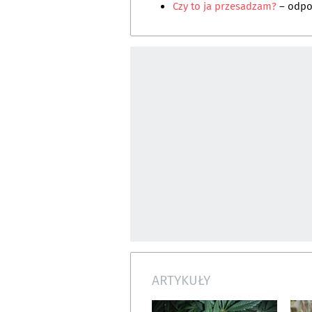
Czy to ja przesadzam?
– odp
ARTYKUŁY