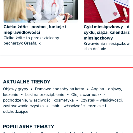
Ciałko żółte - postaci, funkcje i
Cykl miesiączkowy - dłu
nieprawidłowości
cyklu, ciąża, kalendarzy
Ciałko żółte to przekształcony
miesiączkowy
pęcherzyk Graafa, k
Krwawienie miesiączkowe 
kilka dni, ale
AKTUALNE TRENDY
Objawy grypy
•
Domowe sposoby na katar
•
Angina - objawy,
leczenie
•
Leki na przeziębienie
•
Olej z czarnuszki -
pochodzenie, właściwości, kosmetyka
•
Czystek – właściwości,
zastosowanie czystka
•
Imbir - właściwości lecznicze i
odchudzające
POPULARNE TEMATY