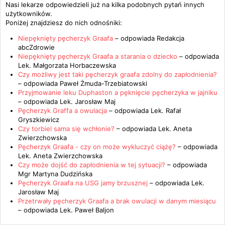
Nasi lekarze odpowiedzieli już na kilka podobnych pytań innych
użytkowników.
Poniżej znajdziesz do nich odnośniki:
Niepęknięty pęcherzyk Graafa
– odpowiada
Redakcja
abcZdrowie
Niepęknięty pęcherzyk Graafa a starania o dziecko
– odpowiada
Lek. Małgorzata Horbaczewska
Czy możliwy jest taki pęcherzyk graafa zdolny do zapłodnienia?
– odpowiada
Paweł Żmuda-Trzebiatowski
Przyjmowanie leku Duphaston a pęknięcie pęcherzyka w jajniku
– odpowiada
Lek. Jarosław Maj
Pęcherzyk Graffa a owulacja
– odpowiada
Lek. Rafał
Gryszkiewicz
Czy torbiel sama się wchłonie?
– odpowiada
Lek. Aneta
Zwierzchowska
Pęcherzyk Graafa - czy on może wykluczyć ciążę?
– odpowiada
Lek. Aneta Zwierzchowska
Czy może dojść do zapłodnienia w tej sytuacji?
– odpowiada
Mgr Martyna Dudzińska
Pęcherzyk Graafa na USG jamy brzusznej
– odpowiada
Lek.
Jarosław Maj
Przetrwały pęcherzyk Graafa a brak owulacji w danym miesiącu
– odpowiada
Lek. Paweł Baljon