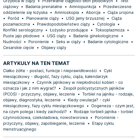
Grzybica w ciąży
•
Przerwanie ciągłości błon płodowych
•
Test
ciążowy
•
Badania prenatalne
•
Amniopunkcja
•
Przedwczesne
oddzielenie się łożyska
•
Amnioskopia
•
Aborcja
•
Ciąża urojona
•
Poród
•
Planowanie ciąży
•
USG jamy brzusznej
•
Ciąża
pozamaciczna
•
Prawdopodobieństwo ciąży
•
Cytologia
•
Konflikt serologiczny
•
Łożysko przodujące
•
Toksoplazmoza
•
Puste jajo płodowe
•
USG ciąży
•
Badanie ginekologiczne
•
Nudności
•
Poronienie
•
Seks w ciąży
•
Badanie cytologiczne
•
Cesarskie cięcie
•
Objawy ciąży
ARTYKUŁY NA TEN TEMAT
Ciałko żółte - postaci, funkcje i nieprawidłowości
•
Cykl
miesiączkowy - długość, fazy cyklu, ciąża, kalendarzyk
miesiączkowy
•
Czynnik jajnikowy w niepłodności kobiet - co
oznacza i jak z nim wygrać?
•
Zespół policystycznych jajników
(PCOS) - przyczyny, objawy, leczenie
•
Torbiel na jajniku - rodzaje,
objawy, diagnostyka, leczenie
•
Kiedy owulacja? - cykl
miesiączkowy, fazy cyklu miesiączkowego
•
Oogeneza - czym jest,
na czym polega i kiedy zachodzi?
•
Rodzaje torbieli jajnika - torbiel
czynnościowa, czekoladowa, nowotworowa
•
Poronienie -
przyczyny, objawy, zapobieganie, leczenie
•
Etapy cyklu
menstruacyjnego