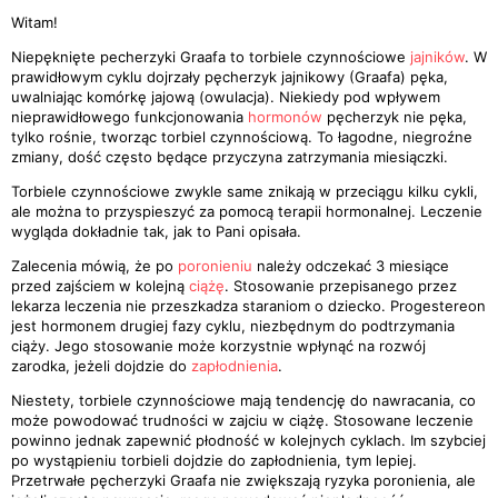
Witam!
Niepęknięte pecherzyki Graafa to torbiele czynnościowe
jajników
. W
prawidłowym cyklu dojrzały pęcherzyk jajnikowy (Graafa) pęka,
uwalniając komórkę jajową (owulacja). Niekiedy pod wpływem
nieprawidłowego funkcjonowania
hormonów
pęcherzyk nie pęka,
tylko rośnie, tworząc torbiel czynnościową. To łagodne, niegroźne
zmiany, dość często będące przyczyna zatrzymania miesiączki.
Torbiele czynnościowe zwykle same znikają w przeciągu kilku cykli,
ale można to przyspieszyć za pomocą terapii hormonalnej. Leczenie
wygląda dokładnie tak, jak to Pani opisała.
Zalecenia mówią, że po
poronieniu
należy odczekać 3 miesiące
przed zajściem w kolejną
ciążę
. Stosowanie przepisanego przez
lekarza leczenia nie przeszkadza staraniom o dziecko. Progestereon
jest hormonem drugiej fazy cyklu, niezbędnym do podtrzymania
ciąży. Jego stosowanie może korzystnie wpłynąć na rozwój
zarodka, jeżeli dojdzie do
zapłodnienia
.
Niestety, torbiele czynnościowe mają tendencję do nawracania, co
może powodować trudności w zajciu w ciążę. Stosowane leczenie
powinno jednak zapewnić płodność w kolejnych cyklach. Im szybciej
po wystąpieniu torbieli dojdzie do zapłodnienia, tym lepiej.
Przetrwałe pęcherzyki Graafa nie zwiększają ryzyka poronienia, ale