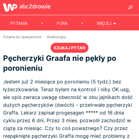
PYTANIA
FORA
WIĘCEJ
Pytania do specjalistów
Ginekologia
SZUKAJ PYTAŃ
Pęcherzyki Graafa nie pękły po
poronieniu
Jestem już 2 miesiące po poronieniu (5 tydz.) bez
łyżeczkowania. Teraz byłam na kontroli i niby OK usg,
ale opis zwraca uwagę obecność w obu jajnikach dość
dużych pęcherzyków (dwóch) - przetrwałe pęcherzyki
Graffa. Lekarz zapisał progesagen ***** od 16 dnia
cyklu przez 6 dni. Przez 3 mies. pozwolił zachodzić w
ciążę za miesiąc. Czy to coś poważnego? Czy przez
niepęknięte pęcherzyki Graffa mogę mieć problemy z