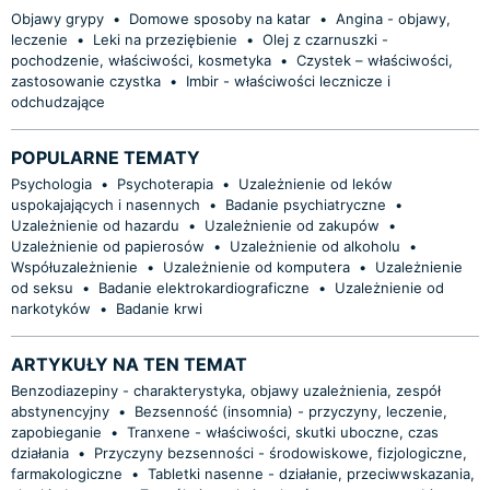
Objawy grypy
•
Domowe sposoby na katar
•
Angina - objawy,
leczenie
•
Leki na przeziębienie
•
Olej z czarnuszki -
pochodzenie, właściwości, kosmetyka
•
Czystek – właściwości,
zastosowanie czystka
•
Imbir - właściwości lecznicze i
odchudzające
POPULARNE TEMATY
Psychologia
•
Psychoterapia
•
Uzależnienie od leków
uspokajających i nasennych
•
Badanie psychiatryczne
•
Uzależnienie od hazardu
•
Uzależnienie od zakupów
•
Uzależnienie od papierosów
•
Uzależnienie od alkoholu
•
Współuzależnienie
•
Uzależnienie od komputera
•
Uzależnienie
od seksu
•
Badanie elektrokardiograficzne
•
Uzależnienie od
narkotyków
•
Badanie krwi
ARTYKUŁY NA TEN TEMAT
Benzodiazepiny - charakterystyka, objawy uzależnienia, zespół
abstynencyjny
•
Bezsenność (insomnia) - przyczyny, leczenie,
zapobieganie
•
Tranxene - właściwości, skutki uboczne, czas
działania
•
Przyczyny bezsenności - środowiskowe, fizjologiczne,
farmakologiczne
•
Tabletki nasenne - działanie, przeciwwskazania,