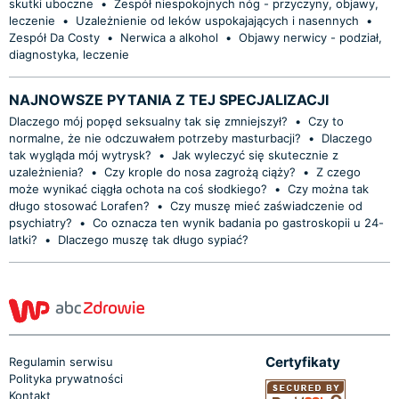
skutki uboczne
•
Zespół niespokojnych nóg - przyczyny, objawy,
leczenie
•
Uzależnienie od leków uspokajających i nasennych
•
Zespół Da Costy
•
Nerwica a alkohol
•
Objawy nerwicy - podział,
diagnostyka, leczenie
NAJNOWSZE PYTANIA Z TEJ SPECJALIZACJI
Dlaczego mój popęd seksualny tak się zmniejszył?
•
Czy to
normalne, że nie odczuwałem potrzeby masturbacji?
•
Dlaczego
tak wygląda mój wytrysk?
•
Jak wyleczyć się skutecznie z
uzależnienia?
•
Czy krople do nosa zagrożą ciąży?
•
Z czego
może wynikać ciągła ochota na coś słodkiego?
•
Czy można tak
długo stosować Lorafen?
•
Czy muszę mieć zaświadczenie od
psychiatry?
•
Co oznacza ten wynik badania po gastroskopii u 24-
latki?
•
Dlaczego muszę tak długo sypiać?
Certyfikaty
Regulamin serwisu
Polityka prywatności
Kontakt