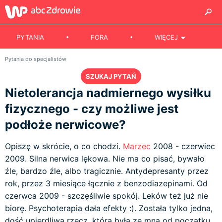
PYTANIA
FORA
WIĘCEJ
Pytania do specjalistów
SZUKAJ PYTAŃ
Nietolerancja nadmiernego wysiłku
fizycznego - czy możliwe jest
podłoże nerwicowe?
Opiszę w skrócie, o co chodzi.
Marzec
2008 - czerwiec
2009. Silna nerwica lękowa. Nie ma co pisać, bywało
źle, bardzo źle, albo tragicznie. Antydepresanty przez
rok, przez 3 miesiące łącznie z benzodiazepinami. Od
czerwca 2009 - szczęśliwie spokój. Leków też już nie
biorę. Psychoterapia dała efekty :). Została tylko jedna,
dość upierdliwa rzecz, która była ze mną od początku