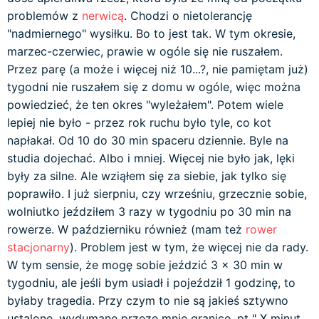
problemów z
nerwicą
. Chodzi o nietolerancję
"nadmiernego" wysiłku. Bo to jest tak. W tym okresie,
marzec-czerwiec, prawie w ogóle się nie ruszałem.
Przez parę (a może i więcej niż 10...?, nie pamiętam już)
tygodni nie ruszałem się z domu w ogóle, więc można
powiedzieć, że ten okres "wyleżałem". Potem wiele
lepiej nie było - przez rok ruchu było tyle, co kot
napłakał. Od 10 do 30 min spaceru dziennie. Byle na
studia dojechać. Albo i mniej. Więcej nie było jak, lęki
były za silne. Ale wziąłem się za siebie, jak tylko się
poprawiło. I już sierpniu, czy wrześniu, grzecznie sobie,
wolniutko jeździłem 3 razy w tygodniu po 30 min na
rowerze. W październiku również (mam też
rower
stacjonarny
). Problem jest w tym, że więcej nie da rady.
W tym sensie, że mogę sobie jeździć 3 x 30 min w
tygodniu, ale jeśli bym usiadł i pojeździł 1 godzinę, to
byłaby tragedia. Przy czym to nie są jakieś sztywno
ustalone, wydumane przeze mnie granice, pt " X minut