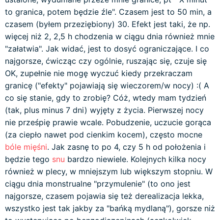
to granica, potem będzie źle". Czasem jest to 50 min, a
czasem (byłem przeziębiony) 30. Efekt jest taki, że np.
więcej niż 2, 2,5 h chodzenia w ciągu dnia również mnie
"załatwia". Jak widać, jest to dosyć ograniczające. I co
najgorsze, ćwicząc czy ogólnie, ruszając się, czuje się
OK, zupełnie nie mogę wyczuć kiedy przekraczam
granicę ("efekty" pojawiają się wieczorem/w nocy) :( A
co się stanie, gdy to zrobię? Cóż, wtedy mam tydzień
(tak, plus minus 7 dni) wyjęty z życia. Pierwszej nocy
nie prześpię prawie wcale. Pobudzenie, uczucie gorąca
(za ciepło nawet pod cienkim kocem), często mocne
bóle mięśni
. Jak zasnę to po 4, czy 5 h od położenia i
będzie tego
snu
bardzo niewiele. Kolejnych kilka nocy
również w plecy, w mniejszym lub większym stopniu. W
ciągu dnia monstrualne "przymulenie" (to ono jest
najgorsze, czasem pojawia się też derealizacja lekka,
wszystko jest tak jakby za "bańką mydlaną"), gorsze niż