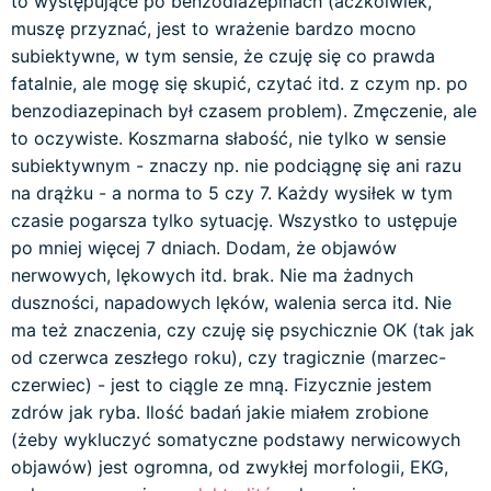
to występujące po benzodiazepinach (aczkolwiek,
muszę przyznać, jest to wrażenie bardzo mocno
subiektywne, w tym sensie, że czuję się co prawda
fatalnie, ale mogę się skupić, czytać itd. z czym np. po
benzodiazepinach był czasem problem). Zmęczenie, ale
to oczywiste. Koszmarna słabość, nie tylko w sensie
subiektywnym - znaczy np. nie podciągnę się ani razu
na drążku - a norma to 5 czy 7. Każdy wysiłek w tym
czasie pogarsza tylko sytuację. Wszystko to ustępuje
po mniej więcej 7 dniach. Dodam, że objawów
nerwowych, lękowych itd. brak. Nie ma żadnych
duszności, napadowych lęków, walenia serca itd. Nie
ma też znaczenia, czy czuję się psychicznie OK (tak jak
od czerwca zeszłego roku), czy tragicznie (marzec-
czerwiec) - jest to ciągle ze mną. Fizycznie jestem
zdrów jak ryba. Ilość badań jakie miałem zrobione
(żeby wykluczyć somatyczne podstawy nerwicowych
objawów) jest ogromna, od zwykłej morfologii, EKG,