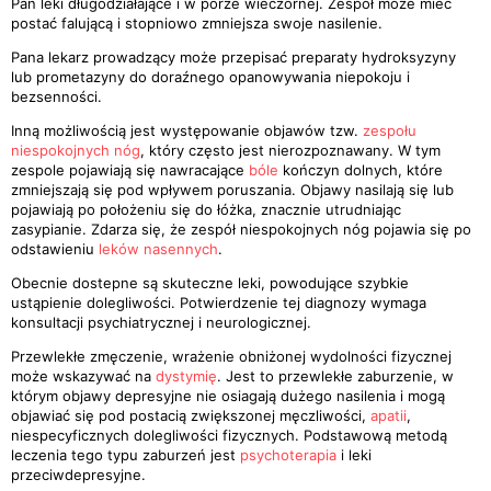
Pan leki długodziałające i w porze wieczornej. Zespół może miec
postać falującą i stopniowo zmniejsza swoje nasilenie.
Pana lekarz prowadzący może przepisać preparaty hydroksyzyny
lub prometazyny do doraźnego opanowywania niepokoju i
bezsenności.
Inną możliwością jest występowanie objawów tzw.
zespołu
niespokojnych nóg
, który często jest nierozpoznawany. W tym
zespole pojawiają się nawracające
bóle
kończyn dolnych, które
zmniejszają się pod wpływem poruszania. Objawy nasilają się lub
pojawiają po położeniu się do łóżka, znacznie utrudniając
zasypianie. Zdarza się, że zespół niespokojnych nóg pojawia się po
odstawieniu
leków nasennych
.
Obecnie dostepne są skuteczne leki, powodujące szybkie
ustąpienie dolegliwości. Potwierdzenie tej diagnozy wymaga
konsultacji psychiatrycznej i neurologicznej.
Przewlekłe zmęczenie, wrażenie obniżonej wydolności fizycznej
może wskazywać na
dystymię
. Jest to przewlekłe zaburzenie, w
którym objawy depresyjne nie osiagają dużego nasilenia i mogą
objawiać się pod postacią zwiększonej męczliwości,
apatii
,
niespecyficznych dolegliwości fizycznych. Podstawową metodą
leczenia tego typu zaburzeń jest
psychoterapia
i leki
przeciwdepresyjne.