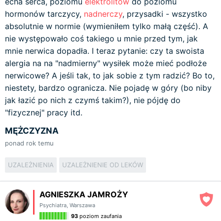
echa serca, poziomu
elektrolitów
do poziomu
hormonów tarczycy,
nadnerczy
, przysadki - wszystko
absolutnie w normie (wymieniłem tylko małą część). A
nie występowało coś takiego u mnie przed tym, jak
mnie nerwica dopadła. I teraz pytanie: czy ta swoista
alergia na na "nadmierny" wysiłek może mieć podłoże
nerwicowe? A jeśli tak, to jak sobie z tym radzić? Bo to,
niestety, bardzo ogranicza. Nie pojadę w góry (bo niby
jak łazić po nich z czymś takim?), nie pójdę do
"fizycznej" pracy itd.
MĘŻCZYZNA
ponad rok temu
UZALEŻNIENIA
UZALEŻNIENIE OD LEKÓW
AGNIESZKA JAMROŻY
Psychiatra
,
Warszawa
93
poziom zaufania