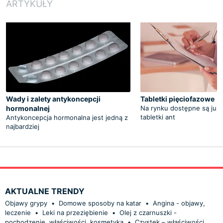
ARTYKUŁY
Wady i zalety antykoncepcji
Tabletki pięciofazowe
hormonalnej
Na rynku dostępne są już
tabletki ant
Antykoncepcja hormonalna jest jedną z
najbardziej
AKTUALNE TRENDY
Objawy grypy
•
Domowe sposoby na katar
•
Angina - objawy,
leczenie
•
Leki na przeziębienie
•
Olej z czarnuszki -
pochodzenie, właściwości, kosmetyka
•
Czystek – właściwości,