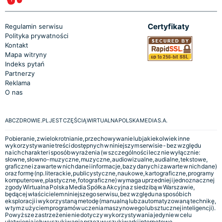
Certyfikaty
Regulamin serwisu
Polityka prywatności
Kontakt
Mapa witryny
Indeks pytań
Partnerzy
Reklama
O nas
ABCZDROWIE.PL JEST CZĘŚCIĄ WIRTUALNA POLSKA MEDIA S.A.
Pobieranie, zwielokrotnianie, przechowywanie lub jakiekolwiek inne
wykorzystywanie treści dostępnych w niniejszym serwisie - bez względu
na ich charakter i sposób wyrażenia (w szczególności lecz nie wyłącznie:
słowne, słowno-muzyczne, muzyczne, audiowizualne, audialne, tekstowe,
graficzne i zawarte w nich dane i informacje, bazy danych i zawarte w nich dane)
oraz formę (np. literackie, publicystyczne, naukowe, kartograficzne, programy
komputerowe, plastyczne, fotograficzne) wymaga uprzedniej i jednoznacznej
zgody Wirtualna Polska Media Spółka Akcyjna z siedzibą w Warszawie,
będącej właścicielem niniejszego serwisu, bez względu na sposób ich
eksploracji i wykorzystaną metodę (manualną lub zautomatyzowaną technikę,
w tym z użyciem programów uczenia maszynowego lub sztucznej inteligencji).
Powyższe zastrzeżenie nie dotyczy wykorzystywania jedynie w celu
ułatwienia ich wyszukiwania przez wyszukiwarki internetowe