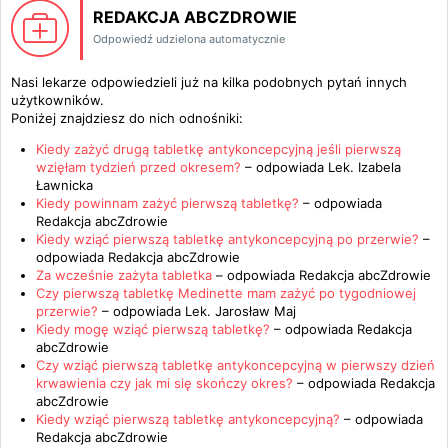
REDAKCJA ABCZDROWIE
Odpowiedź udzielona automatycznie
Nasi lekarze odpowiedzieli już na kilka podobnych pytań innych
użytkowników.
Poniżej znajdziesz do nich odnośniki:
Kiedy zażyć drugą tabletkę antykoncepcyjną jeśli pierwszą
wzięłam tydzień przed okresem?
– odpowiada
Lek. Izabela
Ławnicka
Kiedy powinnam zażyć pierwszą tabletkę?
– odpowiada
Redakcja abcZdrowie
Kiedy wziąć pierwszą tabletkę antykoncepcyjną po przerwie?
–
odpowiada
Redakcja abcZdrowie
Za wcześnie zażyta tabletka
– odpowiada
Redakcja abcZdrowie
Czy pierwszą tabletkę Medinette mam zażyć po tygodniowej
przerwie?
– odpowiada
Lek. Jarosław Maj
Kiedy mogę wziąć pierwszą tabletkę?
– odpowiada
Redakcja
abcZdrowie
Czy wziąć pierwszą tabletkę antykoncepcyjną w pierwszy dzień
krwawienia czy jak mi się skończy okres?
– odpowiada
Redakcja
abcZdrowie
Kiedy wziąć pierwszą tabletkę antykoncepcyjną?
– odpowiada
Redakcja abcZdrowie