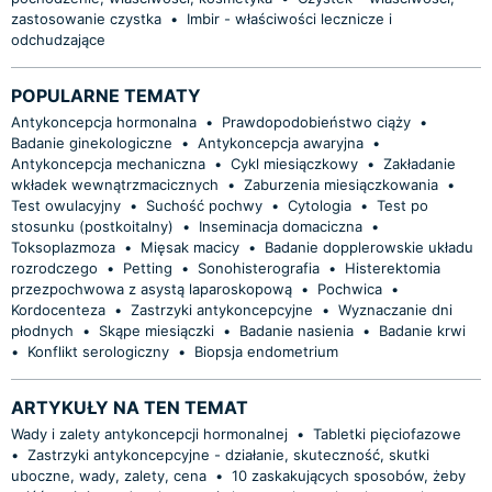
zastosowanie czystka
•
Imbir - właściwości lecznicze i
odchudzające
POPULARNE TEMATY
Antykoncepcja hormonalna
•
Prawdopodobieństwo ciąży
•
Badanie ginekologiczne
•
Antykoncepcja awaryjna
•
Antykoncepcja mechaniczna
•
Cykl miesiączkowy
•
Zakładanie
wkładek wewnątrzmacicznych
•
Zaburzenia miesiączkowania
•
Test owulacyjny
•
Suchość pochwy
•
Cytologia
•
Test po
stosunku (postkoitalny)
•
Inseminacja domaciczna
•
Toksoplazmoza
•
Mięsak macicy
•
Badanie dopplerowskie układu
rozrodczego
•
Petting
•
Sonohisterografia
•
Histerektomia
przezpochwowa z asystą laparoskopową
•
Pochwica
•
Kordocenteza
•
Zastrzyki antykoncepcyjne
•
Wyznaczanie dni
płodnych
•
Skąpe miesiączki
•
Badanie nasienia
•
Badanie krwi
•
Konflikt serologiczny
•
Biopsja endometrium
ARTYKUŁY NA TEN TEMAT
Wady i zalety antykoncepcji hormonalnej
•
Tabletki pięciofazowe
•
Zastrzyki antykoncepcyjne - działanie, skuteczność, skutki
uboczne, wady, zalety, cena
•
10 zaskakujących sposobów, żeby