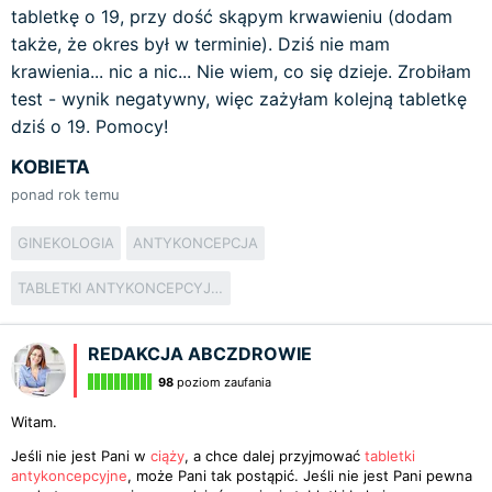
tabletkę o 19, przy dość skąpym krwawieniu (dodam
także, że okres był w terminie). Dziś nie mam
krawienia... nic a nic... Nie wiem, co się dzieje. Zrobiłam
test - wynik negatywny, więc zażyłam kolejną tabletkę
dziś o 19. Pomocy!
KOBIETA
ponad rok temu
GINEKOLOGIA
ANTYKONCEPCJA
TABLETKI ANTYKONCEPCYJNE
REDAKCJA ABCZDROWIE
98
poziom zaufania
Witam.
Jeśli nie jest Pani w
ciąży
, a chce dalej przyjmować
tabletki
antykoncepcyjne
, może Pani tak postąpić. Jeśli nie jest Pani pewna