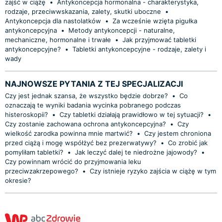
zajść w ciążę
•
Antykoncepcja hormonalna - charakterystyka,
rodzaje, przeciwwskazania, zalety, skutki uboczne
•
Antykoncepcja dla nastolatków
•
Za wcześnie wzięta pigułka
antykoncepcyjna
•
Metody antykoncepcji - naturalne,
mechaniczne, hormonalne i trwałe
•
Jak przyjmować tabletki
antykoncepcyjne?
•
Tabletki antykoncepcyjne - rodzaje, zalety i
wady
NAJNOWSZE PYTANIA Z TEJ SPECJALIZACJI
Czy jest jednak szansa, że wszystko będzie dobrze?
•
Co
oznaczają te wyniki badania wycinka pobranego podczas
histeroskopii?
•
Czy tabletki działają prawidłowo w tej sytuacji?
•
Czy zostanie zachowana ochrona antykoncepcyjna?
•
Czy
wielkość zarodka powinna mnie martwić?
•
Czy jestem chroniona
przed ciążą i mogę współżyć bez prezerwatywy?
•
Co zrobić jak
pomyliłam tabletki?
•
Jak leczyć dalej te niedrożne jajowody?
•
Czy powinnam wrócić do przyjmowania leku
przeciwzakrzepowego?
•
Czy istnieje ryzyko zajścia w ciążę w tym
okresie?