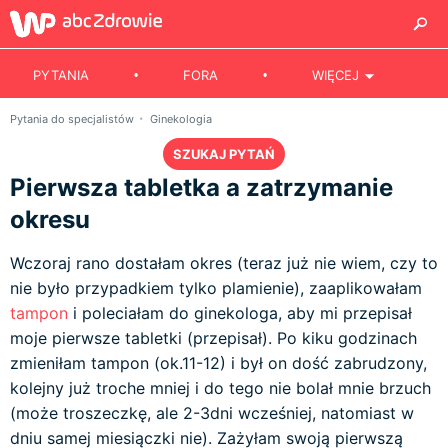
PYTANIA
FORA
WIĘCEJ
Pytania do specjalistów
Ginekologia
SZUKAJ PYTAŃ
Pierwsza tabletka a zatrzymanie
okresu
Wczoraj rano dostałam okres (teraz już nie wiem, czy to
nie było przypadkiem tylko plamienie), zaaplikowałam
tampon
i poleciałam do ginekologa, aby mi przepisał
moje pierwsze tabletki (przepisał). Po kiku godzinach
zmieniłam tampon (ok.11-12) i był on dość zabrudzony,
kolejny już troche mniej i do tego nie bolał mnie brzuch
(może troszeczkę, ale 2-3dni wcześniej, natomiast w
dniu samej miesiączki nie). Zażyłam swoją pierwszą