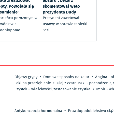
iała zrealizować
absurd". Lekarz
epty. Powołała się
skomentował weto
"sumienie"
prezydenta Dudy
ocieńcu położonym w
Prezydent zawetował
ewództwie
ustawę w sprawie tabletki
hodniopomo
"dzi
Objawy grypy
•
Domowe sposoby na katar
•
Angina - o
Leki na przeziębienie
•
Olej z czarnuszki - pochodzenie,
Czystek – właściwości, zastosowanie czystka
•
Imbir - wł
Antykoncepcja hormonalna
•
Prawdopodobieństwo ciąż