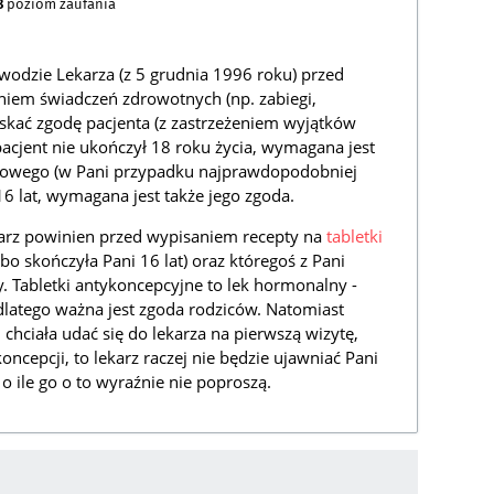
8
poziom zaufania
wodzie Lekarza (z 5 grudnia 1996 roku) przed
iem świadczeń zdrowotnych (np. zabiegi,
skać zgodę pacjenta (z zastrzeżeniem wyjątków
pacjent nie ukończył 18 roku życia, wymagana jest
awowego (w Pani przypadku najprawdopodobniej
 16 lat, wymagana jest także jego zgoda.
ekarz powinien przed wypisaniem recepty na
tabletki
bo skończyła Pani 16 lat) oraz któregoś z Pani
. Tabletki antykoncepcyjne to lek hormonalny -
 dlatego ważna jest zgoda rodziców. Natomiast
i chciała udać się do lekarza na pierwszą wizytę,
ncepcji, to lekarz raczej nie będzie ujawniać Pani
o ile go o to wyraźnie nie poproszą.