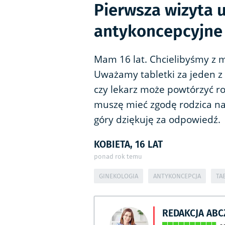
Pierwsza wizyta u
antykoncepcyjne
Mam 16 lat. Chcielibyśmy z 
Uważamy tabletki za jeden z
czy lekarz może powtórzyć r
muszę mieć zgodę rodzica na t
góry dziękuję za odpowiedź.
KOBIETA, 16 LAT
ponad rok temu
GINEKOLOGIA
ANTYKONCEPCJA
TA
REDAKCJA AB