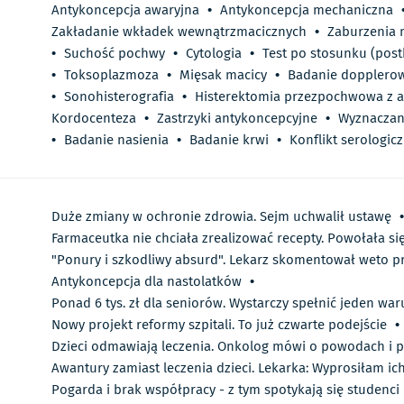
Antykoncepcja awaryjna
•
Antykoncepcja mechaniczna
Zakładanie wkładek wewnątrzmacicznych
•
Zaburzenia 
•
Suchość pochwy
•
Cytologia
•
Test po stosunku (post
•
Toksoplazmoza
•
Mięsak macicy
•
Badanie dopplerow
•
Sonohisterografia
•
Histerektomia przezpochwowa z 
Kordocenteza
•
Zastrzyki antykoncepcyjne
•
Wyznaczan
•
Badanie nasienia
•
Badanie krwi
•
Konflikt serologic
Duże zmiany w ochronie zdrowia. Sejm uchwalił ustawę
•
Farmaceutka nie chciała zrealizować recepty. Powołała si
"Ponury i szkodliwy absurd". Lekarz skomentował weto 
Antykoncepcja dla nastolatków
•
Ponad 6 tys. zł dla seniorów. Wystarczy spełnić jeden wa
Nowy projekt reformy szpitali. To już czwarte podejście
•
Dzieci odmawiają leczenia. Onkolog mówi o powodach i p
Awantury zamiast leczenia dzieci. Lekarka: Wyprosiłam ic
Pogarda i brak współpracy - z tym spotykają się studenc