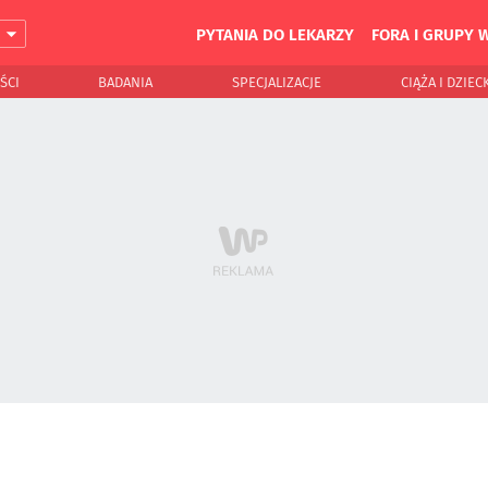
PYTANIA DO LEKARZY
FORA I GRUPY 
J
ŚCI
BADANIA
SPECJALIZACJE
CIĄŻA I DZIEC