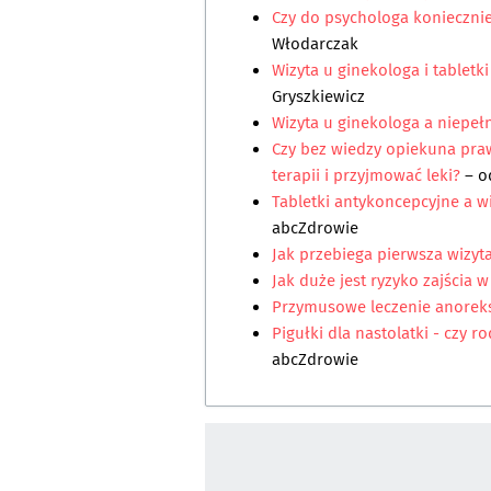
Czy do psychologa koniecznie
Włodarczak
Wizyta u ginekologa i tabletk
Gryszkiewicz
Wizyta u ginekologa a niepeł
Czy bez wiedzy opiekuna pra
terapii i przyjmować leki?
– o
Tabletki antykoncepcyjne a w
abcZdrowie
Jak przebiega pierwsza wizyt
Jak duże jest ryzyko zajścia w
Przymusowe leczenie anoreks
Pigułki dla nastolatki - czy 
abcZdrowie