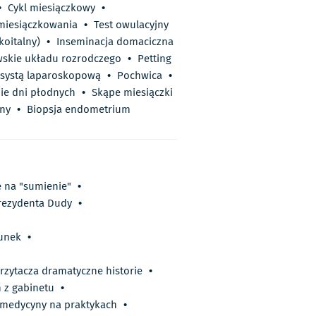
•
Cykl miesiączkowy
•
miesiączkowania
•
Test owulacyjny
koitalny)
•
Inseminacja domaciczna
skie układu rozrodczego
•
Petting
asystą laparoskopową
•
Pochwica
•
ie dni płodnych
•
Skąpe miesiączki
zny
•
Biopsja endometrium
ę na "sumienie"
•
prezydenta Dudy
•
runek
•
rzytacza dramatyczne historie
•
h z gabinetu
•
i medycyny na praktykach
•