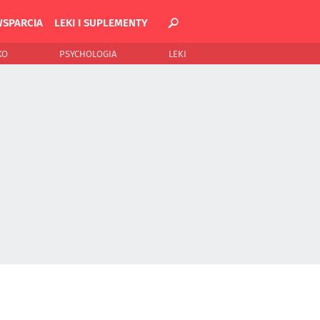
WSPARCIA
LEKI I SUPLEMENTY
KO
PSYCHOLOGIA
LEKI