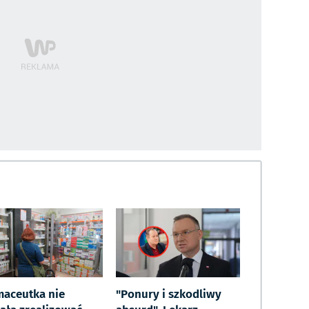
maceutka nie
"Ponury i szkodliwy