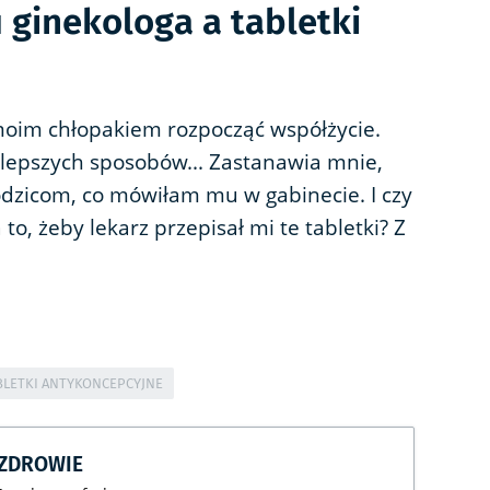
 ginekologa a tabletki
moim chłopakiem rozpocząć współżycie.
 lepszych sposobów... Zastanawia mnie,
odzicom, co mówiłam mu w gabinecie. I czy
o, żeby lekarz przepisał mi te tabletki? Z
BLETKI ANTYKONCEPCYJNE
CZDROWIE