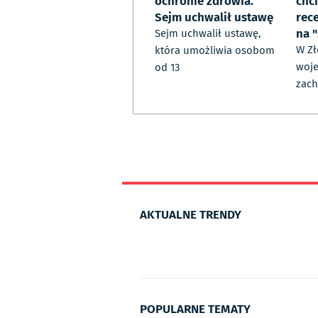
ochronie zdrowia.
chc
Sejm uchwalił ustawę
rec
na 
Sejm uchwalił ustawę,
W Zł
która umożliwia osobom
woj
od 13
zac
AKTUALNE TRENDY
POPULARNE TEMATY