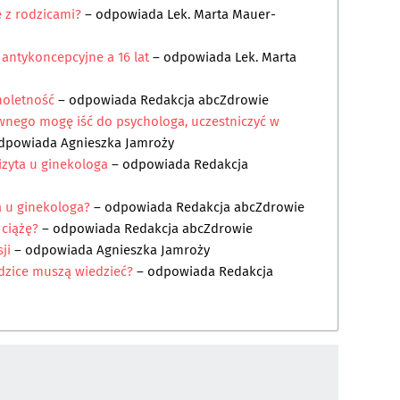
 z rodzicami?
– odpowiada
Lek. Marta Mauer-
i antykoncepcyjne a 16 lat
– odpowiada
Lek. Marta
noletność
– odpowiada
Redakcja abcZdrowie
wnego mogę iść do psychologa, uczestniczyć w
dpowiada
Agnieszka Jamroży
izyta u ginekologa
– odpowiada
Redakcja
a u ginekologa?
– odpowiada
Redakcja abcZdrowie
 ciążę?
– odpowiada
Redakcja abcZdrowie
ji
– odpowiada
Agnieszka Jamroży
rodzice muszą wiedzieć?
– odpowiada
Redakcja