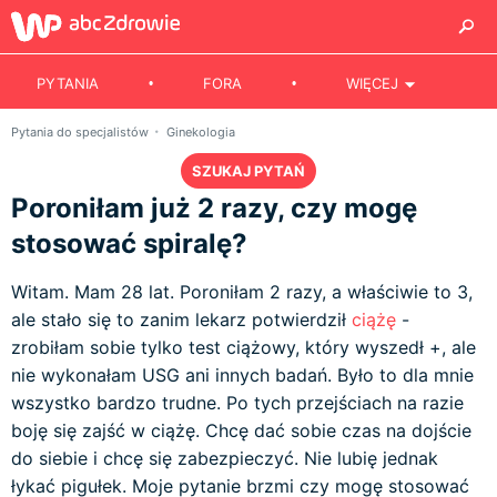
PYTANIA
FORA
WIĘCEJ
Pytania do specjalistów
Ginekologia
SZUKAJ PYTAŃ
Poroniłam już 2 razy, czy mogę
stosować spiralę?
Witam. Mam 28 lat. Poroniłam 2 razy, a właściwie to 3,
ale stało się to zanim lekarz potwierdził
ciążę
-
zrobiłam sobie tylko test ciążowy, który wyszedł +, ale
nie wykonałam USG ani innych badań. Było to dla mnie
wszystko bardzo trudne. Po tych przejściach na razie
boję się zajść w ciążę. Chcę dać sobie czas na dojście
do siebie i chcę się zabezpieczyć. Nie lubię jednak
łykać pigułek. Moje pytanie brzmi czy mogę stosować