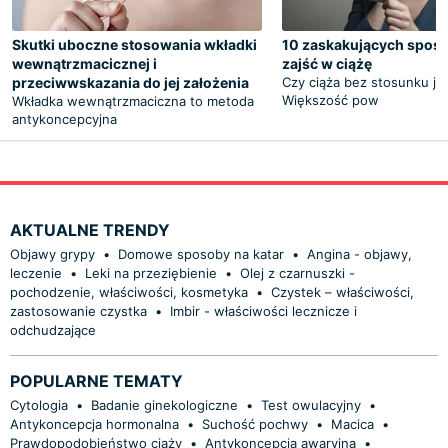
Skutki uboczne stosowania wkładki
10 zaskakujących spos
wewnątrzmacicznej i
zajść w ciążę
przeciwwskazania do jej założenia
Czy ciąża bez stosunku je
Większość pow
Wkładka wewnątrzmaciczna to metoda
antykoncepcyjna
AKTUALNE TRENDY
Objawy grypy
•
Domowe sposoby na katar
•
Angina - objawy,
leczenie
•
Leki na przeziębienie
•
Olej z czarnuszki -
pochodzenie, właściwości, kosmetyka
•
Czystek – właściwości,
zastosowanie czystka
•
Imbir - właściwości lecznicze i
odchudzające
POPULARNE TEMATY
Cytologia
•
Badanie ginekologiczne
•
Test owulacyjny
•
Antykoncepcja hormonalna
•
Suchość pochwy
•
Macica
•
Prawdopodobieństwo ciąży
•
Antykoncepcja awaryjna
•