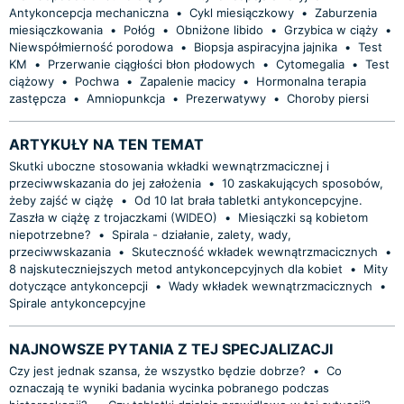
Antykoncepcja mechaniczna
•
Cykl miesiączkowy
•
Zaburzenia
miesiączkowania
•
Połóg
•
Obniżone libido
•
Grzybica w ciąży
•
Niewspółmierność porodowa
•
Biopsja aspiracyjna jajnika
•
Test
KM
•
Przerwanie ciągłości błon płodowych
•
Cytomegalia
•
Test
ciążowy
•
Pochwa
•
Zapalenie macicy
•
Hormonalna terapia
zastępcza
•
Amniopunkcja
•
Prezerwatywy
•
Choroby piersi
ARTYKUŁY NA TEN TEMAT
Skutki uboczne stosowania wkładki wewnątrzmacicznej i
przeciwwskazania do jej założenia
•
10 zaskakujących sposobów,
żeby zajść w ciążę
•
Od 10 lat brała tabletki antykoncepcyjne.
Zaszła w ciążę z trojaczkami (WIDEO)
•
Miesiączki są kobietom
niepotrzebne?
•
Spirala - działanie, zalety, wady,
przeciwwskazania
•
Skuteczność wkładek wewnątrzmacicznych
•
8 najskuteczniejszych metod antykoncepcyjnych dla kobiet
•
Mity
dotyczące antykoncepcji
•
Wady wkładek wewnątrzmacicznych
•
Spirale antykoncepcyjne
NAJNOWSZE PYTANIA Z TEJ SPECJALIZACJI
Czy jest jednak szansa, że wszystko będzie dobrze?
•
Co
oznaczają te wyniki badania wycinka pobranego podczas