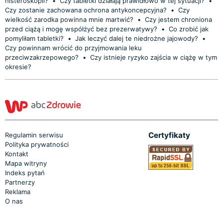
histeroskopii?
•
Czy tabletki działają prawidłowo w tej sytuacji?
•
Czy zostanie zachowana ochrona antykoncepcyjna?
•
Czy
wielkość zarodka powinna mnie martwić?
•
Czy jestem chroniona
przed ciążą i mogę współżyć bez prezerwatywy?
•
Co zrobić jak
pomyliłam tabletki?
•
Jak leczyć dalej te niedrożne jajowody?
•
Czy powinnam wrócić do przyjmowania leku
przeciwzakrzepowego?
•
Czy istnieje ryzyko zajścia w ciążę w tym
okresie?
Certyfikaty
Regulamin serwisu
Polityka prywatności
Kontakt
Mapa witryny
Indeks pytań
Partnerzy
Reklama
O nas