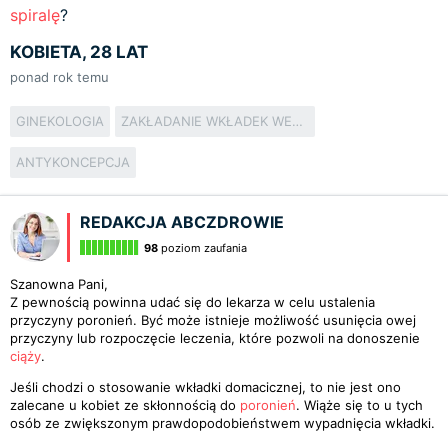
spiralę
?
KOBIETA, 28 LAT
ponad rok temu
GINEKOLOGIA
ZAKŁADANIE WKŁADEK WEWNĄTRZMACICZNYCH
ANTYKONCEPCJA
REDAKCJA ABCZDROWIE
98
poziom zaufania
Szanowna Pani,
Z pewnością powinna udać się do lekarza w celu ustalenia
przyczyny poronień. Być może istnieje możliwość usunięcia owej
przyczyny lub rozpoczęcie leczenia, które pozwoli na donoszenie
ciąży
.
Jeśli chodzi o stosowanie wkładki domacicznej, to nie jest ono
zalecane u kobiet ze skłonnością do
poronień
. Wiąże się to u tych
osób ze zwiększonym prawdopodobieństwem wypadnięcia wkładki.