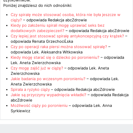
użytkowników.
Poniżej znajdziesz do nich odnośniki:
Czy spiralę może stosować osoba, która nie była jeszcze w
ciąży?
– odpowiada
Redakcja abcZdrowie
Kiedy po założeniu spirali mogę uprawiać seks bez
dodatkowych zabezpieczeń?
– odpowiada
Redakcja abcZdrowie
Czy lepiej jest stosować spiralę antykoncepcyjną czy krążek?
–
odpowiada
Renata GrzechociĹska
Czy po operacji raka piersi można stosować spiralę?
–
odpowiada
Lek. Aleksandra Witkowska
Kiedy mogę starać się o dziecko po poronieniu?
– odpowiada
Lek. Aneta Zwierzchowska
Czy mogę zajść już w ciążę?
– odpowiada
Lek. Aneta
Zwierzchowska
Jakie badania po wczesnym poronieniu?
– odpowiada
Lek.
Aneta Zwierzchowska
Spirala a ryzyko ciąży
– odpowiada
Redakcja abcZdrowie
Jakie są przyczyny wypadnięcia wkładki?
– odpowiada
Redakcja
abcZdrowie
Możliwość ciąży po poronieniu
– odpowiada
Lek. Anna
Syrkiewicz