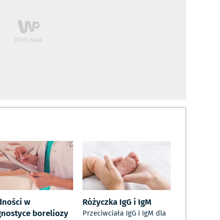
dności w
Różyczka IgG i IgM
gnostyce boreliozy
Przeciwciała IgG i IgM dla