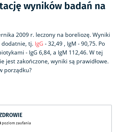
etację wyników badań na
rnika 2009 r. leczony na boreliozę. Wyniki
dodatnie, tj.
IgG
- 32,49 , IgM - 90,75. Po
otykami - IgG 6,84, a IgM 112,46. W tej
enie jest zakończone, wyniki są prawidłowe.
 w porządku?
CZDROWIE
8
poziom zaufania