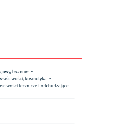
bjawy, leczenie
•
 właściwości, kosmetyka
•
aściwości lecznicze i odchudzające