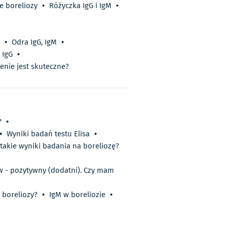
e boreliozy
•
Różyczka IgG i IgM
•
•
Odra IgG, IgM
•
 IgG
•
enie jest skuteczne?
?
•
•
Wyniki badań testu Elisa
•
takie wyniki badania na boreliozę?
ów - pozytywny (dodatni). Czy mam
 boreliozy?
•
IgM w boreliozie
•