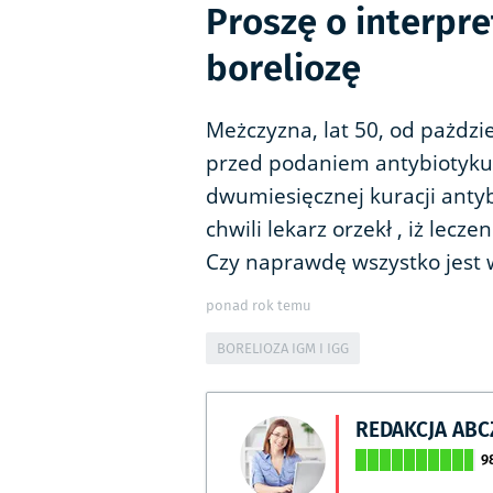
Proszę o interpr
boreliozę
Meżczyzna, lat 50, od pażdzie
przed podaniem antybiotyku 
dwumiesięcznej kuracji antybi
chwili lekarz orzekł , iż lecz
Czy naprawdę wszystko jest
ponad rok temu
BORELIOZA IGM I IGG
REDAKCJA AB
9