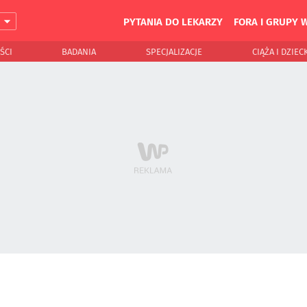
PYTANIA DO LEKARZY
FORA I GRUPY 
J
ŚCI
BADANIA
SPECJALIZACJE
CIĄŻA I DZIEC