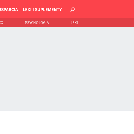
WSPARCIA
LEKI I SUPLEMENTY
KO
PSYCHOLOGIA
LEKI