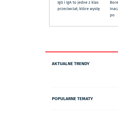
IgG i IgA to jedne z klas
Bore
przeciwciał, które wystę
inac
po
AKTUALNE TRENDY
POPULARNE TEMATY