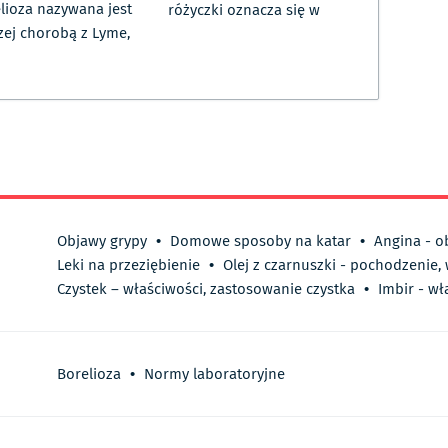
lioza nazywana jest
różyczki oznacza się w
zej chorobą z Lyme,
Objawy grypy
•
Domowe sposoby na katar
•
Angina - o
Leki na przeziębienie
•
Olej z czarnuszki - pochodzenie,
Czystek – właściwości, zastosowanie czystka
•
Imbir - wł
Borelioza
•
Normy laboratoryjne