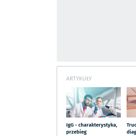
ARTYKUŁY
IgG - charakterystyka,
Tru
przebieg
dia