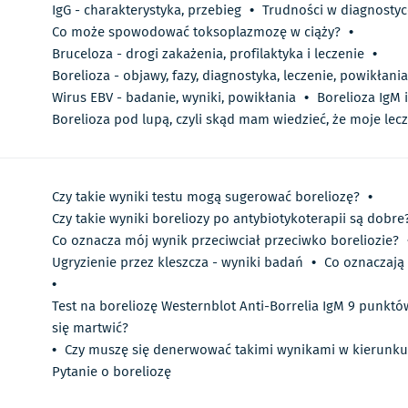
IgG - charakterystyka, przebieg
•
Trudności w diagnostyc
Co może spowodować toksoplazmozę w ciąży?
•
Bruceloza - drogi zakażenia, profilaktyka i leczenie
•
Borelioza - objawy, fazy, diagnostyka, leczenie, powikłania
Wirus EBV - badanie, wyniki, powikłania
•
Borelioza IgM i
Borelioza pod lupą, czyli skąd mam wiedzieć, że moje lecz
Czy takie wyniki testu mogą sugerować boreliozę?
•
Czy takie wyniki boreliozy po antybiotykoterapii są dobre
Co oznacza mój wynik przeciwciał przeciwko boreliozie?
Ugryzienie przez kleszcza - wyniki badań
•
Co oznaczają 
•
Test na boreliozę Westernblot Anti-Borrelia IgM 9 punkt
się martwić?
•
Czy muszę się denerwować takimi wynikami w kierunku
Pytanie o boreliozę