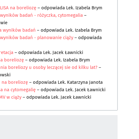
LISA na boreliozę
– odpowiada
Lek. Izabela Brym
 wyników badań - różyczka, cytomegalia
–
owie
iza wyników badań
– odpowiada
Lek. Izabela Brym
h wyników badań - planowanie ciąży
– odpowiada
retacja
– odpowiada
Lek. Jacek Ławnicki
na boreliozę
– odpowiada
Lek. Izabela Brym
ia boreliozy u osoby leczącej sie od kilku lat?
–
owski
 na boreliozę
– odpowiada
Lek. Katarzyna Janota
ia na cytomegalię
– odpowiada
Lek. Jacek Ławnicki
MV w ciąży
– odpowiada
Lek. Jacek Ławnicki