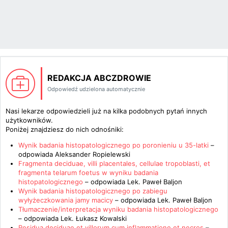
REDAKCJA ABCZDROWIE
Odpowiedź udzielona automatycznie
Nasi lekarze odpowiedzieli już na kilka podobnych pytań innych
użytkowników.
Poniżej znajdziesz do nich odnośniki:
Wynik badania histopatologicznego po poronieniu u 35-latki
–
odpowiada
Aleksander Ropielewski
Fragmenta deciduae, villi placentales, cellulae tropoblasti, et
fragmenta telarum foetus w wyniku badania
histopatologicznego
– odpowiada
Lek. Paweł Baljon
Wynik badania histopatologicznego po zabiegu
wyłyżeczkowania jamy macicy
– odpowiada
Lek. Paweł Baljon
Tłumaczenie/interpretacja wyniku badania histopatologicznego
– odpowiada
Lek. Łukasz Kowalski
Residua deciduae et villorum cum inflammatione et necros
–