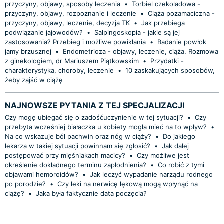
przyczyny, objawy, sposoby leczenia
•
Torbiel czekoladowa -
przyczyny, objawy, rozpoznanie i leczenie
•
Ciąża pozamaciczna -
przyczyny, objawy, leczenie, decyzja TK
•
Jak przebiega
podwiązanie jajowodów?
•
Salpingoskopia - jakie są jej
zastosowania? Przebieg i możliwe powikłania
•
Badanie powłok
jamy brzusznej
•
Endometrioza - objawy, leczenie, ciąża. Rozmowa
z ginekologiem, dr Mariuszem Piątkowskim
•
Przydatki -
charakterystyka, choroby, leczenie
•
10 zaskakujących sposobów,
żeby zajść w ciążę
NAJNOWSZE PYTANIA Z TEJ SPECJALIZACJI
Czy mogę ubiegać się o zadośćuczynienie w tej sytuacji?
•
Czy
przebyta wcześniej białaczka u kobiety mogła mieć na to wpływ?
•
Na co wskazuje ból pachwin oraz nóg w ciąży?
•
Do jakiego
lekarza w takiej sytuacji powinnam się zgłosić?
•
Jak dalej
postępować przy mięśniakach macicy?
•
Czy możliwe jest
określenie dokładnego terminu zapłodnienia?
•
Co robić z tymi
objawami hemoroidów?
•
Jak leczyć wypadanie narządu rodnego
po porodzie?
•
Czy leki na nerwicę lękową mogą wpłynąć na
ciążę?
•
Jaka była faktycznie data poczęcia?