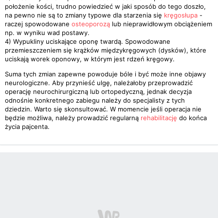
położenie kości, trudno powiedzieć w jaki sposób do tego doszło,
na pewno nie są to zmiany typowe dla starzenia się
kręgosłupa
-
raczej spowodowane
osteoporozą
lub nieprawidłowym obciążeniem
np. w wyniku wad postawy.
4) Wypukliny uciskające oponę twardą. Spowodowane
przemieszczeniem się krążków międzykręgowych (dysków), które
uciskają worek oponowy, w którym jest rdzeń kręgowy.
Suma tych zmian zapewne powoduje bóle i być może inne objawy
neurologiczne. Aby przynieść ulgę, należałoby przeprowadzić
operację neurochirurgiczną lub ortopedyczną, jednak decyzja
odnośnie konkretnego zabiegu należy do specjalisty z tych
dziedzin. Warto się skonsultować. W momencie jeśli operacja nie
będzie możliwa, należy prowadzić regularną
rehabilitację
do końca
życia pajcenta.