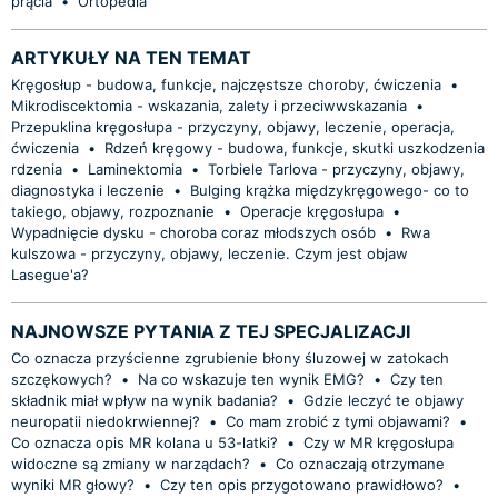
prącia
•
Ortopedia
ARTYKUŁY NA TEN TEMAT
Kręgosłup - budowa, funkcje, najczęstsze choroby, ćwiczenia
•
Mikrodiscektomia - wskazania, zalety i przeciwwskazania
•
Przepuklina kręgosłupa - przyczyny, objawy, leczenie, operacja,
ćwiczenia
•
Rdzeń kręgowy - budowa, funkcje, skutki uszkodzenia
rdzenia
•
Laminektomia
•
Torbiele Tarlova - przyczyny, objawy,
diagnostyka i leczenie
•
Bulging krążka międzykręgowego- co to
takiego, objawy, rozpoznanie
•
Operacje kręgosłupa
•
Wypadnięcie dysku - choroba coraz młodszych osób
•
Rwa
kulszowa - przyczyny, objawy, leczenie. Czym jest objaw
Lasegue'a?
NAJNOWSZE PYTANIA Z TEJ SPECJALIZACJI
Co oznacza przyścienne zgrubienie błony śluzowej w zatokach
szczękowych?
•
Na co wskazuje ten wynik EMG?
•
Czy ten
składnik miał wpływ na wynik badania?
•
Gdzie leczyć te objawy
neuropatii niedokrwiennej?
•
Co mam zrobić z tymi objawami?
•
Co oznacza opis MR kolana u 53-latki?
•
Czy w MR kręgosłupa
widoczne są zmiany w narządach?
•
Co oznaczają otrzymane
wyniki MR głowy?
•
Czy ten opis przygotowano prawidłowo?
•