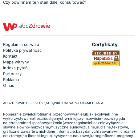
Czy powinnam ten stan dalej konsultować?
Certyfikaty
Regulamin serwisu
Polityka prywatności
Kontakt
Mapa witryny
Indeks pytań
Partnerzy
Reklama
O nas
ABCZDROWIE.PL JEST CZĘŚCIĄ WIRTUALNA POLSKA MEDIA S.A.
Pobieranie, zwielokrotnianie, przechowywanie lub jakiekolwiek inne
wykorzystywanie treści dostępnych w niniejszym serwisie - bez względu
na ich charakter i sposób wyrażenia (w szczególności lecz nie wyłącznie:
słowne, słowno-muzyczne, muzyczne, audiowizualne, audialne, tekstowe,
graficzne i zawarte w nich dane i informacje, bazy danych i zawarte w nich dane)
oraz formę (np. literackie, publicystyczne, naukowe, kartograficzne, programy