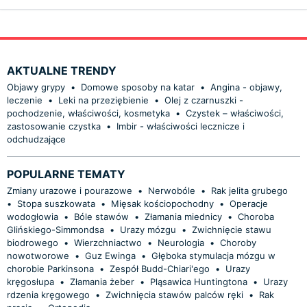
AKTUALNE TRENDY
Objawy grypy
•
Domowe sposoby na katar
•
Angina - objawy,
leczenie
•
Leki na przeziębienie
•
Olej z czarnuszki -
pochodzenie, właściwości, kosmetyka
•
Czystek – właściwości,
zastosowanie czystka
•
Imbir - właściwości lecznicze i
odchudzające
POPULARNE TEMATY
Zmiany urazowe i pourazowe
•
Nerwobóle
•
Rak jelita grubego
•
Stopa suszkowata
•
Mięsak kościopochodny
•
Operacje
wodogłowia
•
Bóle stawów
•
Złamania miednicy
•
Choroba
Glińskiego-Simmondsa
•
Urazy mózgu
•
Zwichnięcie stawu
biodrowego
•
Wierzchniactwo
•
Neurologia
•
Choroby
nowotworowe
•
Guz Ewinga
•
Głęboka stymulacja mózgu w
chorobie Parkinsona
•
Zespół Budd-Chiari'ego
•
Urazy
kręgosłupa
•
Złamania żeber
•
Pląsawica Huntingtona
•
Urazy
rdzenia kręgowego
•
Zwichnięcia stawów palców ręki
•
Rak