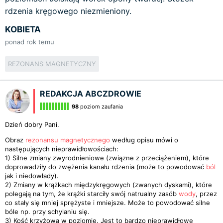
rdzenia kręgowego niezmieniony.
KOBIETA
ponad rok temu
REZONANS MAGNETYCZNY
REDAKCJA ABCZDROWIE
98
poziom zaufania
Dzień dobry Pani.
Obraz
rezonansu magnetycznego
według opisu mówi o
następujących nieprawidłowościach:
1) Silne zmiany zwyrodnieniowe (związne z przeciążeniem), które
doprowadziły do zwężenia kanału rdzenia (może to powodować
ból
jak i niedowłady).
2) Zmiany w krążkach międzykręgowych (zwanych dyskami), które
polegają na tym, że krążki starciły swój natrualny zasób
wody
, przez
co stały się mniej sprężyste i mniejsze. Może to powodować silne
bóle np. przy schylaniu się.
3) Kość krzyżowa w poziomie. Jest to bardzo nieprawidłowe