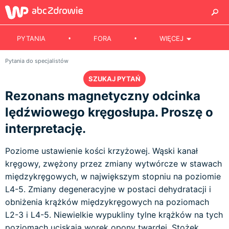
PYTANIA
FORA
WIĘCEJ
Pytania do specjalistów
SZUKAJ PYTAŃ
Rezonans magnetyczny odcinka
lędźwiowego kręgosłupa. Proszę o
interpretację.
Poziome ustawienie kości krzyżowej. Wąski kanał
kręgowy, zwężony przez zmiany wytwórcze w stawach
międzykręgowych, w największym stopniu na poziomie
L4-5. Zmiany degeneracyjne w postaci dehydratacji i
obniżenia krążków międzykręgowych na poziomach
L2-3 i L4-5. Niewielkie wypukliny tylne krążków na tych
poziomach uciskają worek opony twardej. Stożek