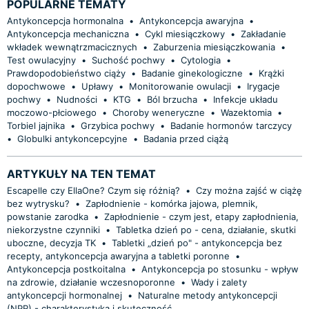
POPULARNE TEMATY
Antykoncepcja hormonalna
•
Antykoncepcja awaryjna
•
Antykoncepcja mechaniczna
•
Cykl miesiączkowy
•
Zakładanie
wkładek wewnątrzmacicznych
•
Zaburzenia miesiączkowania
•
Test owulacyjny
•
Suchość pochwy
•
Cytologia
•
Prawdopodobieństwo ciąży
•
Badanie ginekologiczne
•
Krążki
dopochwowe
•
Upławy
•
Monitorowanie owulacji
•
Irygacje
pochwy
•
Nudności
•
KTG
•
Ból brzucha
•
Infekcje układu
moczowo-płciowego
•
Choroby weneryczne
•
Wazektomia
•
Torbiel jajnika
•
Grzybica pochwy
•
Badanie hormonów tarczycy
•
Globulki antykoncepcyjne
•
Badania przed ciążą
ARTYKUŁY NA TEN TEMAT
Escapelle czy EllaOne? Czym się różnią?
•
Czy można zajść w ciążę
bez wytrysku?
•
Zapłodnienie - komórka jajowa, plemnik,
powstanie zarodka
•
Zapłodnienie - czym jest, etapy zapłodnienia,
niekorzystne czynniki
•
Tabletka dzień po - cena, działanie, skutki
uboczne, decyzja TK
•
Tabletki „dzień po" - antykoncepcja bez
recepty, antykoncepcja awaryjna a tabletki poronne
•
Antykoncepcja postkoitalna
•
Antykoncepcja po stosunku - wpływ
na zdrowie, działanie wczesnoporonne
•
Wady i zalety
antykoncepcji hormonalnej
•
Naturalne metody antykoncepcji
(NPR) - charakterystyka i skuteczność