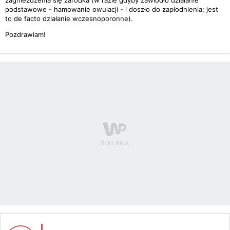
zagnieżdżenia się zarodka (w razie gdyby zawiodło działanie
podstawowe - hamowanie owulacji - i doszło do zapłodnienia; jest
to de facto działanie wczesnoporonne).
Pozdrawiam!