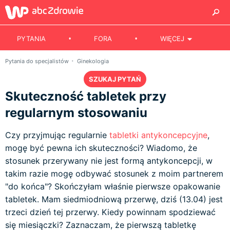
PYTANIA
FORA
WIĘCEJ
Pytania do specjalistów
Ginekologia
SZUKAJ PYTAŃ
Skuteczność tabletek przy
regularnym stosowaniu
Czy przyjmując regularnie
tabletki antykoncepcyjne
,
mogę być pewna ich skuteczności? Wiadomo, że
stosunek przerywany nie jest formą antykoncepcji, w
takim razie mogę odbywać stosunek z moim partnerem
"do końca"? Skończyłam właśnie pierwsze opakowanie
tabletek. Mam siedmiodniową przerwę, dziś (13.04) jest
trzeci dzień tej przerwy. Kiedy powinnam spodziewać
się miesiączki? Zaznaczam, że pierwszą tabletkę