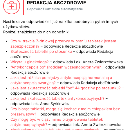
REDAKCJA ABCZDROWIE
Odpowiedź udzielona automatycznie
Nasi lekarze odpowiedzieli już na kilka podobnych pytań innych
użytkowników.
Poniżej znajdziesz do nich odnośniki:
Czy w trakcie 7-dniowej przerwy w braniu tabletek jestem
zabezpieczona?
– odpowiada
Redakcja abcZdrowie
Skuteczność tabletki po stosunku
– odpowiada
Redakcja
abcZdrowie
Wizyta u ginekologa?
– odpowiada
Lek. Aneta Zwierzchowska
"Antykoncepcja po" środkiem wczesnoporonnym?
– odpowiada
Redakcja abcZdrowie
Jaka jest różnica pomiędzy antykoncepcją hormonalną a
antykoncepcją awaryjną?
– odpowiada
Redakcja abcZdrowie
Jaka jest skuteczność tabletki "po" 44 godziny po stosunku?
–
odpowiada
Redakcja abcZdrowie
Jaka jest skuteczność tabletek antykoncepcyjnych?
–
odpowiada
Lek. Anna Syrkiewicz
Czy biorąc tabletki, mogę się kochać z moim chłopakiem bez
prezerwatyw?
– odpowiada
Redakcja abcZdrowie
Czy mogę być w ciąży mimo przyjmowania tabletek
antykoncepcyjnych?
– odpowiada
Lek. Aneta Zwierzchowska
Mechanizm działania tabletek antykoncepcyjnych
– odpowiada