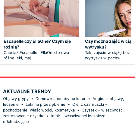
Escapelle czy EllaOne? Czym się
Czy można zajść w ciąż
różnią?
wytrysku?
Chociaż Escapelle i EllaOne to dwa
Tak, zajście w ciążę bez p
różne leki, maj
wytrysku w pochwi
AKTUALNE TRENDY
Objawy grypy
•
Domowe sposoby na katar
•
Angina - objawy,
leczenie
•
Leki na przeziębienie
•
Olej z czarnuszki -
pochodzenie, właściwości, kosmetyka
•
Czystek – właściwości,
zastosowanie czystka
•
Imbir - właściwości lecznicze i
odchudzające