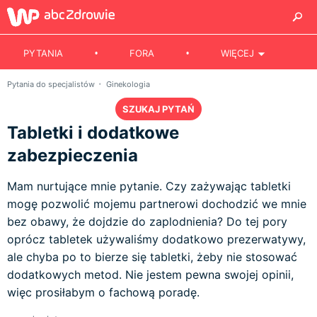
PYTANIA
FORA
WIĘCEJ
Pytania do specjalistów
Ginekologia
SZUKAJ PYTAŃ
Tabletki i dodatkowe
zabezpieczenia
Mam nurtujące mnie pytanie. Czy zażywając tabletki
mogę pozwolić mojemu partnerowi dochodzić we mnie
bez obawy, że dojdzie do zaplodnienia? Do tej pory
oprócz tabletek używaliśmy dodatkowo prezerwatywy,
ale chyba po to bierze się tabletki, żeby nie stosować
dodatkowych metod. Nie jestem pewna swojej opinii,
więc prosiłabym o fachową poradę.