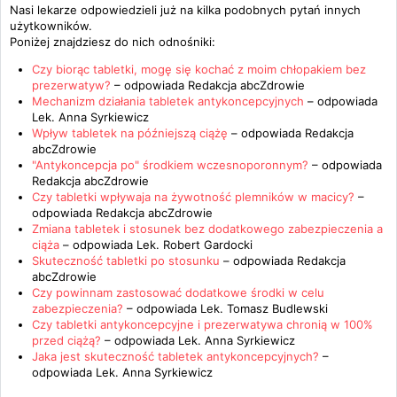
Nasi lekarze odpowiedzieli już na kilka podobnych pytań innych
użytkowników.
Poniżej znajdziesz do nich odnośniki:
Czy biorąc tabletki, mogę się kochać z moim chłopakiem bez
prezerwatyw?
– odpowiada
Redakcja abcZdrowie
Mechanizm działania tabletek antykoncepcyjnych
– odpowiada
Lek. Anna Syrkiewicz
Wpływ tabletek na późniejszą ciążę
– odpowiada
Redakcja
abcZdrowie
"Antykoncepcja po" środkiem wczesnoporonnym?
– odpowiada
Redakcja abcZdrowie
Czy tabletki wpływaja na żywotność plemników w macicy?
–
odpowiada
Redakcja abcZdrowie
Zmiana tabletek i stosunek bez dodatkowego zabezpieczenia a
ciąża
– odpowiada
Lek. Robert Gardocki
Skuteczność tabletki po stosunku
– odpowiada
Redakcja
abcZdrowie
Czy powinnam zastosować dodatkowe środki w celu
zabezpieczenia?
– odpowiada
Lek. Tomasz Budlewski
Czy tabletki antykoncepcyjne i prezerwatywa chronią w 100%
przed ciążą?
– odpowiada
Lek. Anna Syrkiewicz
Jaka jest skuteczność tabletek antykoncepcyjnych?
–
odpowiada
Lek. Anna Syrkiewicz