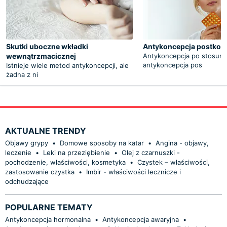
Skutki uboczne wkładki
Antykoncepcja postkoit
wewnątrzmacicznej
Antykoncepcja po stosunku
antykoncepcja pos
Istnieje wiele metod antykoncepcji, ale
żadna z ni
AKTUALNE TRENDY
Objawy grypy
•
Domowe sposoby na katar
•
Angina - objawy,
leczenie
•
Leki na przeziębienie
•
Olej z czarnuszki -
pochodzenie, właściwości, kosmetyka
•
Czystek – właściwości,
zastosowanie czystka
•
Imbir - właściwości lecznicze i
odchudzające
POPULARNE TEMATY
Antykoncepcja hormonalna
•
Antykoncepcja awaryjna
•