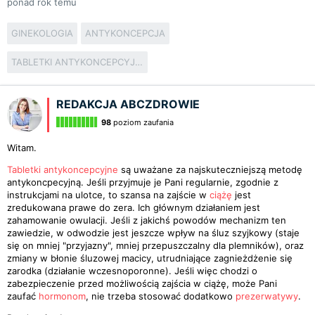
ponad rok temu
GINEKOLOGIA
ANTYKONCEPCJA
TABLETKI ANTYKONCEPCYJNE
REDAKCJA ABCZDROWIE
98
poziom zaufania
Witam.
Tabletki antykoncepcyjne
są uważane za najskuteczniejszą metodę
antykoncpecyjną. Jeśli przyjmuje je Pani regularnie, zgodnie z
instrukcjami na ulotce, to szansa na zajście w
ciążę
jest
zredukowana prawe do zera. Ich głównym działaniem jest
zahamowanie owulacji. Jeśli z jakichś powodów mechanizm ten
zawiedzie, w odwodzie jest jeszcze wpływ na śluz szyjkowy (staje
się on mniej "przyjazny", mniej przepuszczalny dla plemników), oraz
zmiany w błonie śluzowej macicy, utrudniające zagnieżdżenie się
zarodka (działanie wczesnoporonne). Jeśli więc chodzi o
zabezpieczenie przed możliwością zajścia w ciążę, może Pani
zaufać
hormonom
, nie trzeba stosować dodatkowo
prezerwatywy
.