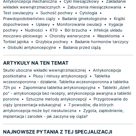
Antykoncepcja mechaniczna
•
Cykl miesiączkowy
•
Zakładanie
wkładek wewnątrzmacicznych
•
Zaburzenia miesiączkowania
•
Test owulacyjny
•
Suchość pochwy
•
Cytologia
•
Prawdopodobieństwo ciąży
•
Badanie ginekologiczne
•
Krążki
dopochwowe
•
Upławy
•
Monitorowanie owulacji
•
Irygacje
pochwy
•
Nudności
•
KTG
•
Ból brzucha
•
Infekcje układu
moczowo-płciowego
•
Choroby weneryczne
•
Wazektomia
•
Torbiel jajnika
•
Grzybica pochwy
•
Badanie hormonów tarczycy
•
Globulki antykoncepcyjne
•
Badania przed ciążą
ARTYKUŁY NA TEN TEMAT
Skutki uboczne wkładki wewnątrzmacicznej
•
Antykoncepcja
postkoitalna
•
Plusy i minusy antykoncepcji
•
Tabletka
wczesnoporonna - działanie. Tabletka wczesnoporonna a tabletka
72h po
•
Zapomniana tabletka antykoncepcyjna
•
Tabletki „dzień
po" - antykoncepcja bez recepty, antykoncepcja awaryjna a tabletki
poronne
•
Sztuczne metody antykoncepcji
•
Przygotowanie do
ciąży (prezentacja edukacyjna)
•
7 powodów, dla których
antykoncepcja może być nieskuteczna
•
Zygota, zapłodnienie,
implantacja i zarodek - jak zaczyna się ciąża?
NAJNOWSZE PYTANIA Z TEJ SPECJALIZACJI