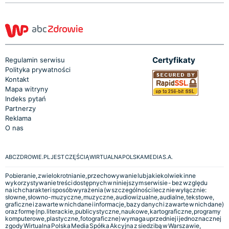
Certyfikaty
Regulamin serwisu
Polityka prywatności
Kontakt
Mapa witryny
Indeks pytań
Partnerzy
Reklama
O nas
ABCZDROWIE.PL JEST CZĘŚCIĄ WIRTUALNA POLSKA MEDIA S.A.
Pobieranie, zwielokrotnianie, przechowywanie lub jakiekolwiek inne
wykorzystywanie treści dostępnych w niniejszym serwisie - bez względu
na ich charakter i sposób wyrażenia (w szczególności lecz nie wyłącznie:
słowne, słowno-muzyczne, muzyczne, audiowizualne, audialne, tekstowe,
graficzne i zawarte w nich dane i informacje, bazy danych i zawarte w nich dane)
oraz formę (np. literackie, publicystyczne, naukowe, kartograficzne, programy
komputerowe, plastyczne, fotograficzne) wymaga uprzedniej i jednoznacznej
zgody Wirtualna Polska Media Spółka Akcyjna z siedzibą w Warszawie,