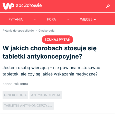
PYTANIA
FORA
WIĘCEJ
Pytania do specjalistów
Ginekologia
SZUKAJ PYTAŃ
W jakich chorobach stosuje się
tabletki antykoncepcyjne?
Jestem osobą wierzącą - nie powinnam stosować
tabletek, ale czy są jakieś wskazania medyczne?
ponad rok temu
GINEKOLOGIA
ANTYKONCEPCJA
TABLETKI ANTYKONCEPCYJNE