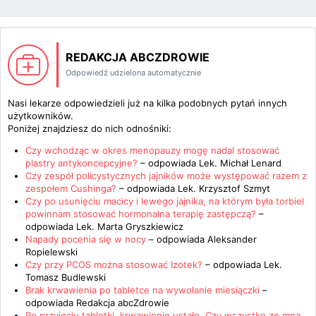
REDAKCJA ABCZDROWIE
Odpowiedź udzielona automatycznie
Nasi lekarze odpowiedzieli już na kilka podobnych pytań innych
użytkowników.
Poniżej znajdziesz do nich odnośniki:
Czy wchodząc w okres menopauzy mogę nadal stosować
plastry antykoncepcyjne?
– odpowiada
Lek. Michał Lenard
Czy zespół policystycznych jajników może występować razem z
zespołem Cushinga?
– odpowiada
Lek. Krzysztof Szmyt
Czy po usunięciu macicy i lewego jajnika, na którym była torbiel
powinnam stosować hormonalna terapię zastępczą?
–
odpowiada
Lek. Marta Gryszkiewicz
Napady pocenia się w nocy
– odpowiada
Aleksander
Ropielewski
Czy przy PCOS można stosować Izotek?
– odpowiada
Lek.
Tomasz Budlewski
Brak krwawienia po tabletce na wywołanie miesiączki
–
odpowiada
Redakcja abcZdrowie
Po przyjęciu tabletki, krwawienie ustało. Czy wszystko ze mną