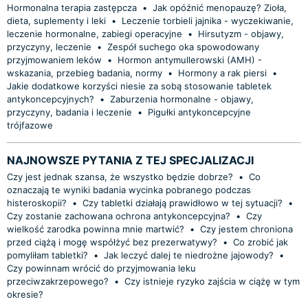
Hormonalna terapia zastępcza
•
Jak opóźnić menopauzę? Zioła,
dieta, suplementy i leki
•
Leczenie torbieli jajnika - wyczekiwanie,
leczenie hormonalne, zabiegi operacyjne
•
Hirsutyzm - objawy,
przyczyny, leczenie
•
Zespół suchego oka spowodowany
przyjmowaniem leków
•
Hormon antymullerowski (AMH) -
wskazania, przebieg badania, normy
•
Hormony a rak piersi
•
Jakie dodatkowe korzyści niesie za sobą stosowanie tabletek
antykoncepcyjnych?
•
Zaburzenia hormonalne - objawy,
przyczyny, badania i leczenie
•
Pigułki antykoncepcyjne
trójfazowe
NAJNOWSZE PYTANIA Z TEJ SPECJALIZACJI
Czy jest jednak szansa, że wszystko będzie dobrze?
•
Co
oznaczają te wyniki badania wycinka pobranego podczas
histeroskopii?
•
Czy tabletki działają prawidłowo w tej sytuacji?
•
Czy zostanie zachowana ochrona antykoncepcyjna?
•
Czy
wielkość zarodka powinna mnie martwić?
•
Czy jestem chroniona
przed ciążą i mogę współżyć bez prezerwatywy?
•
Co zrobić jak
pomyliłam tabletki?
•
Jak leczyć dalej te niedrożne jajowody?
•
Czy powinnam wrócić do przyjmowania leku
przeciwzakrzepowego?
•
Czy istnieje ryzyko zajścia w ciążę w tym
okresie?