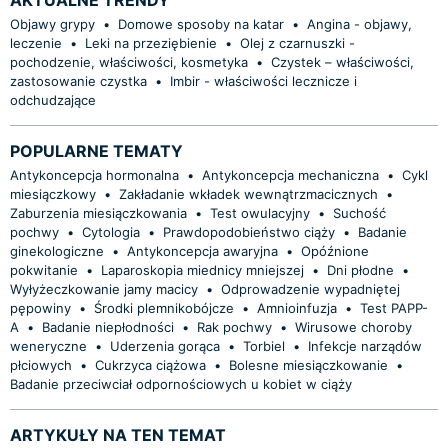
Objawy grypy
•
Domowe sposoby na katar
•
Angina - objawy,
leczenie
•
Leki na przeziębienie
•
Olej z czarnuszki -
pochodzenie, właściwości, kosmetyka
•
Czystek – właściwości,
zastosowanie czystka
•
Imbir - właściwości lecznicze i
odchudzające
POPULARNE TEMATY
Antykoncepcja hormonalna
•
Antykoncepcja mechaniczna
•
Cykl
miesiączkowy
•
Zakładanie wkładek wewnątrzmacicznych
•
Zaburzenia miesiączkowania
•
Test owulacyjny
•
Suchość
pochwy
•
Cytologia
•
Prawdopodobieństwo ciąży
•
Badanie
ginekologiczne
•
Antykoncepcja awaryjna
•
Opóźnione
pokwitanie
•
Laparoskopia miednicy mniejszej
•
Dni płodne
•
Wyłyżeczkowanie jamy macicy
•
Odprowadzenie wypadniętej
pępowiny
•
Środki plemnikobójcze
•
Amnioinfuzja
•
Test PAPP-
A
•
Badanie niepłodności
•
Rak pochwy
•
Wirusowe choroby
weneryczne
•
Uderzenia gorąca
•
Torbiel
•
Infekcje narządów
płciowych
•
Cukrzyca ciążowa
•
Bolesne miesiączkowanie
•
Badanie przeciwciał odpornościowych u kobiet w ciąży
ARTYKUŁY NA TEN TEMAT