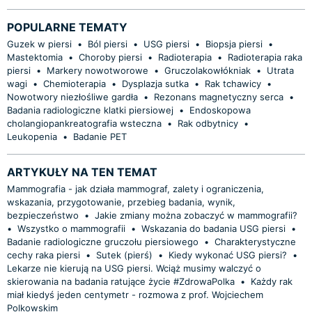
POPULARNE TEMATY
Guzek w piersi
•
Ból piersi
•
USG piersi
•
Biopsja piersi
•
Mastektomia
•
Choroby piersi
•
Radioterapia
•
Radioterapia raka
piersi
•
Markery nowotworowe
•
Gruczolakowłókniak
•
Utrata
wagi
•
Chemioterapia
•
Dysplazja sutka
•
Rak tchawicy
•
Nowotwory niezłośliwe gardła
•
Rezonans magnetyczny serca
•
Badania radiologiczne klatki piersiowej
•
Endoskopowa
cholangiopankreatografia wsteczna
•
Rak odbytnicy
•
Leukopenia
•
Badanie PET
ARTYKUŁY NA TEN TEMAT
Mammografia - jak działa mammograf, zalety i ograniczenia,
wskazania, przygotowanie, przebieg badania, wynik,
bezpieczeństwo
•
Jakie zmiany można zobaczyć w mammografii?
•
Wszystko o mammografii
•
Wskazania do badania USG piersi
•
Badanie radiologiczne gruczołu piersiowego
•
Charakterystyczne
cechy raka piersi
•
Sutek (pierś)
•
Kiedy wykonać USG piersi?
•
Lekarze nie kierują na USG piersi. Wciąż musimy walczyć o
skierowania na badania ratujące życie #ZdrowaPolka
•
Każdy rak
miał kiedyś jeden centymetr - rozmowa z prof. Wojciechem
Polkowskim