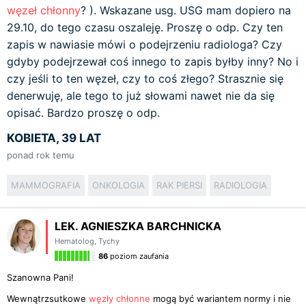
węzeł chłonny
? ). Wskazane usg. USG mam dopiero na
29.10, do tego czasu oszaleję. Proszę o odp. Czy ten
zapis w nawiasie mówi o podejrzeniu radiologa? Czy
gdyby podejrzewał coś innego to zapis byłby inny? No i
czy jeśli to ten węzeł, czy to coś złego? Strasznie się
denerwuję, ale tego to już słowami nawet nie da się
opisać. Bardzo proszę o odp.
KOBIETA, 39 LAT
ponad rok temu
MAMMOGRAFIA
ONKOLOGIA
RAK PIERSI
RADIOLOGIA
LEK. AGNIESZKA BARCHNICKA
Hematolog
,
Tychy
86
poziom zaufania
Szanowna Pani!
Wewnątrzsutkowe
węzły chłonne
mogą być wariantem normy i nie