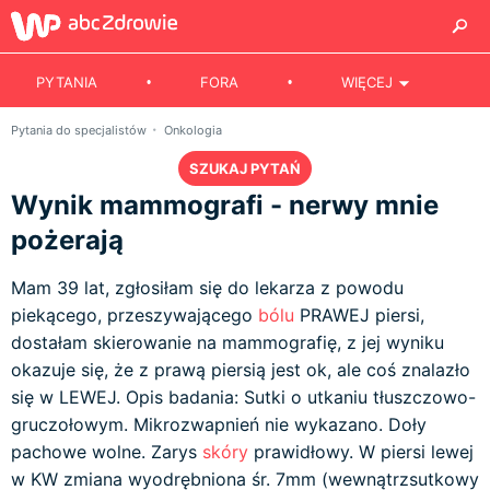
PYTANIA
FORA
WIĘCEJ
Pytania do specjalistów
Onkologia
SZUKAJ PYTAŃ
Wynik mammografi - nerwy mnie
pożerają
Mam 39 lat, zgłosiłam się do lekarza z powodu
piekącego, przeszywającego
bólu
PRAWEJ piersi,
dostałam skierowanie na mammografię, z jej wyniku
okazuje się, że z prawą piersią jest ok, ale coś znalazło
się w LEWEJ. Opis badania: Sutki o utkaniu tłuszczowo-
gruczołowym. Mikrozwapnień nie wykazano. Doły
pachowe wolne. Zarys
skóry
prawidłowy. W piersi lewej
w KW zmiana wyodrębniona śr. 7mm (wewnątrzsutkowy