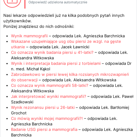
Odpowiedź udzielona automatycznie
Nasi lekarze odpowiedzieli już na kilka podobnych pytań innych
użytkowników.
Poniżej znajdziesz do nich odnośniki:
Wynik mammografii
– odpowiada
Lek. Agnieszka Barchnicka
Wskazane uzupełniające usg obu piersi ze wzgl. na gęste
utkanie
– odpowiada
Lek. Jacek Ławnicki
Co oznacza wynik badania piersi u 41-latki?
– odpowiada
Lek.
Aleksandra Witkowska
Wynik i interpretacja badania piersi z torbielami
– odpowiada
Dr
n. med. Michał Kąkol
Zabrodawkowo w piersi lewej kilka rozsianych mikrozwapnień
do obserwacji
– odpowiada
Lek. Aleksandra Witkowska
Co oznacza wynik mammografii 58-latki?
– odpowiada
Lek.
Aleksandra Witkowska
Jak interpretować wyniki mammografii?
– odpowiada
Lek. Paweł
Szadkowski
Wynik rezonansu piersi u 26-latki
– odpowiada
Lek. Bartłomiej
Grochot
Co mówią wyniki mojej mammografii?!
– odpowiada
Lek.
Agnieszka Barchnicka
Badanie USG piersi a mammografia
– odpowiada
Lek. Agnieszka
Barchnicka