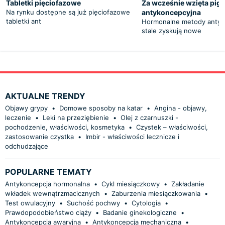
Tabletki pięciofazowe
Za wcześnie wzięta pigu
Na rynku dostępne są już pięciofazowe
antykoncepcyjna
tabletki ant
Hormonalne metody antyk
stale zyskują nowe
AKTUALNE TRENDY
Objawy grypy
•
Domowe sposoby na katar
•
Angina - objawy,
leczenie
•
Leki na przeziębienie
•
Olej z czarnuszki -
pochodzenie, właściwości, kosmetyka
•
Czystek – właściwości,
zastosowanie czystka
•
Imbir - właściwości lecznicze i
odchudzające
POPULARNE TEMATY
Antykoncepcja hormonalna
•
Cykl miesiączkowy
•
Zakładanie
wkładek wewnątrzmacicznych
•
Zaburzenia miesiączkowania
•
Test owulacyjny
•
Suchość pochwy
•
Cytologia
•
Prawdopodobieństwo ciąży
•
Badanie ginekologiczne
•
Antykoncepcja awaryjna
•
Antykoncepcja mechaniczna
•