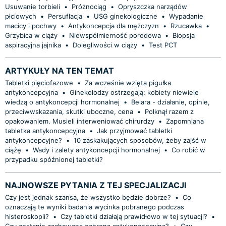
Usuwanie torbieli
•
Próżnociąg
•
Opryszczka narządów
płciowych
•
Persuflacja
•
USG ginekologiczne
•
Wypadanie
macicy i pochwy
•
Antykoncepcja dla mężczyzn
•
Rzucawka
•
Grzybica w ciąży
•
Niewspółmierność porodowa
•
Biopsja
aspiracyjna jajnika
•
Dolegliwości w ciąży
•
Test PCT
ARTYKUŁY NA TEN TEMAT
Tabletki pięciofazowe
•
Za wcześnie wzięta pigułka
antykoncepcyjna
•
Ginekolodzy ostrzegają: kobiety niewiele
wiedzą o antykoncepcji hormonalnej
•
Belara - działanie, opinie,
przeciwwskazania, skutki uboczne, cena
•
Połknął razem z
opakowaniem. Musieli interweniować chirurdzy
•
Zapomniana
tabletka antykoncepcyjna
•
Jak przyjmować tabletki
antykoncepcyjne?
•
10 zaskakujących sposobów, żeby zajść w
ciążę
•
Wady i zalety antykoncepcji hormonalnej
•
Co robić w
przypadku spóźnionej tabletki?
NAJNOWSZE PYTANIA Z TEJ SPECJALIZACJI
Czy jest jednak szansa, że wszystko będzie dobrze?
•
Co
oznaczają te wyniki badania wycinka pobranego podczas
histeroskopii?
•
Czy tabletki działają prawidłowo w tej sytuacji?
•
Czy zostanie zachowana ochrona antykoncepcyjna?
•
Czy