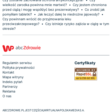
wielkość zarodka powinna mnie martwić?
•
Czy jestem chroniona
przed ciążą i mogę współżyć bez prezerwatywy?
•
Co zrobić jak
pomyliłam tabletki?
•
Jak leczyć dalej te niedrożne jajowody?
•
Czy powinnam wrócić do przyjmowania leku
przeciwzakrzepowego?
•
Czy istnieje ryzyko zajścia w ciążę w tym
okresie?
Certyfikaty
Regulamin serwisu
Polityka prywatności
Kontakt
Mapa witryny
Indeks pytań
Partnerzy
Reklama
O nas
ABCZDROWIE.PL JEST CZĘŚCIĄ WIRTUALNA POLSKA MEDIA S.A.