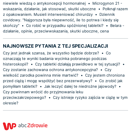
niewiele wiedzą o antykoncepcji hormonalnej
•
Microgynon 21 -
wskazania, działanie, jak stosować, skutki uboczne
•
Połknął razem
z opakowaniem. Musieli interweniować chirurdzy
•
Dziennik
covidowy. "Najgorsza była niepewność, ile to potrwa i kiedy się
skończy"
•
Co robić w przypadku spóźnionej tabletki?
•
Belara -
działanie, opinie, przeciwwskazania, skutki uboczne, cena
NAJNOWSZE PYTANIA Z TEJ SPECJALIZACJI
Czy jest jednak szansa, że wszystko będzie dobrze?
•
Co
oznaczają te wyniki badania wycinka pobranego podczas
histeroskopii?
•
Czy tabletki działają prawidłowo w tej sytuacji?
•
Czy zostanie zachowana ochrona antykoncepcyjna?
•
Czy
wielkość zarodka powinna mnie martwić?
•
Czy jestem chroniona
przed ciążą i mogę współżyć bez prezerwatywy?
•
Co zrobić jak
pomyliłam tabletki?
•
Jak leczyć dalej te niedrożne jajowody?
•
Czy powinnam wrócić do przyjmowania leku
przeciwzakrzepowego?
•
Czy istnieje ryzyko zajścia w ciążę w tym
okresie?