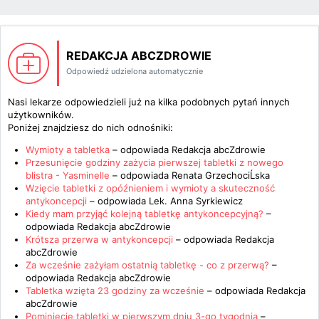
REDAKCJA ABCZDROWIE
Odpowiedź udzielona automatycznie
Nasi lekarze odpowiedzieli już na kilka podobnych pytań innych
użytkowników.
Poniżej znajdziesz do nich odnośniki:
Wymioty a tabletka
– odpowiada
Redakcja abcZdrowie
Przesunięcie godziny zażycia pierwszej tabletki z nowego
blistra - Yasminelle
– odpowiada
Renata GrzechociĹska
Wzięcie tabletki z opóźnieniem i wymioty a skuteczność
antykoncepcji
– odpowiada
Lek. Anna Syrkiewicz
Kiedy mam przyjąć kolejną tabletkę antykoncepcyjną?
–
odpowiada
Redakcja abcZdrowie
Krótsza przerwa w antykoncepcji
– odpowiada
Redakcja
abcZdrowie
Za wcześnie zażyłam ostatnią tabletkę - co z przerwą?
–
odpowiada
Redakcja abcZdrowie
Tabletka wzięta 23 godziny za wcześnie
– odpowiada
Redakcja
abcZdrowie
Pominięcie tabletki w pierwszym dniu 3-go tygodnia
–