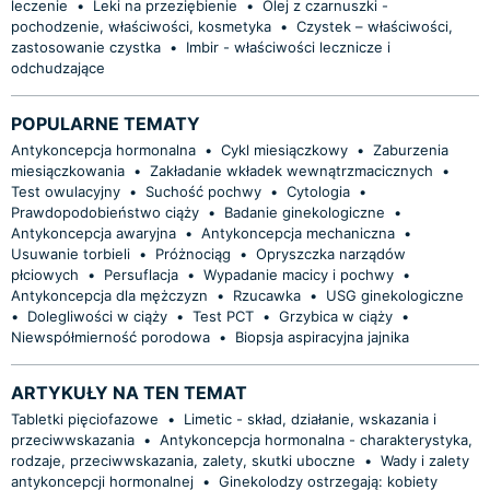
leczenie
•
Leki na przeziębienie
•
Olej z czarnuszki -
pochodzenie, właściwości, kosmetyka
•
Czystek – właściwości,
zastosowanie czystka
•
Imbir - właściwości lecznicze i
odchudzające
POPULARNE TEMATY
Antykoncepcja hormonalna
•
Cykl miesiączkowy
•
Zaburzenia
miesiączkowania
•
Zakładanie wkładek wewnątrzmacicznych
•
Test owulacyjny
•
Suchość pochwy
•
Cytologia
•
Prawdopodobieństwo ciąży
•
Badanie ginekologiczne
•
Antykoncepcja awaryjna
•
Antykoncepcja mechaniczna
•
Usuwanie torbieli
•
Próżnociąg
•
Opryszczka narządów
płciowych
•
Persuflacja
•
Wypadanie macicy i pochwy
•
Antykoncepcja dla mężczyzn
•
Rzucawka
•
USG ginekologiczne
•
Dolegliwości w ciąży
•
Test PCT
•
Grzybica w ciąży
•
Niewspółmierność porodowa
•
Biopsja aspiracyjna jajnika
ARTYKUŁY NA TEN TEMAT
Tabletki pięciofazowe
•
Limetic - skład, działanie, wskazania i
przeciwwskazania
•
Antykoncepcja hormonalna - charakterystyka,
rodzaje, przeciwwskazania, zalety, skutki uboczne
•
Wady i zalety
antykoncepcji hormonalnej
•
Ginekolodzy ostrzegają: kobiety