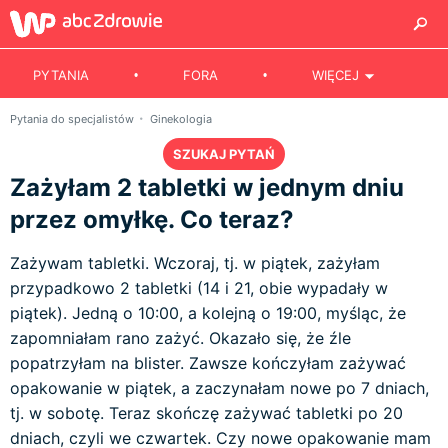
PYTANIA
FORA
WIĘCEJ
Pytania do specjalistów
Ginekologia
SZUKAJ PYTAŃ
Zażyłam 2 tabletki w jednym dniu
przez omyłkę. Co teraz?
Zażywam tabletki. Wczoraj, tj. w piątek, zażyłam
przypadkowo 2 tabletki (14 i 21, obie wypadały w
piątek). Jedną o 10:00, a kolejną o 19:00, myśląc, że
zapomniałam rano zażyć. Okazało się, że źle
popatrzyłam na blister. Zawsze kończyłam zażywać
opakowanie w piątek, a zaczynałam nowe po 7 dniach,
tj. w sobotę. Teraz skończę zażywać tabletki po 20
dniach, czyli we czwartek. Czy nowe opakowanie mam