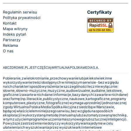
Certyfikaty
Regulamin serwisu
Polityka prywatności
Kontakt
Mapa witryny
Indeks pytań
Partnerzy
Reklama
O nas
ABCZDROWIE.PL JEST CZĘŚCIĄ WIRTUALNA POLSKA MEDIA S.A.
Pobieranie, zwielokrotnianie, przechowywanie lub jakiekolwiek inne
wykorzystywanie treści dostępnych w niniejszym serwisie - bez względu
na ich charakter i sposób wyrażenia (w szczególności lecz nie wyłącznie:
słowne, słowno-muzyczne, muzyczne, audiowizualne, audialne, tekstowe,
graficzne i zawarte w nich dane i informacje, bazy danych i zawarte w nich dane)
oraz formę (np. literackie, publicystyczne, naukowe, kartograficzne, programy
komputerowe, plastyczne, fotograficzne) wymaga uprzedniej i jednoznacznej
zgody Wirtualna Polska Media Spółka Akcyjna z siedzibą w Warszawie,
będącej właścicielem niniejszego serwisu, bez względu na sposób ich
eksploracji i wykorzystaną metodę (manualną lub zautomatyzowaną technikę,
w tym z użyciem programów uczenia maszynowego lub sztucznej inteligencji).
Powyższe zastrzeżenie nie dotyczy wykorzystywania jedynie w celu
ułatwienia ich wyszukiwania przez wyszukiwarki internetowe