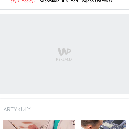
szyjki macicy?
– odpowiada
Dr n. med. Bogdan Ostrowski
ARTYKUŁY