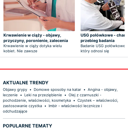
Krwawienie w ciąży - objawy,
USG połówkowe - charak
przyczyny, poronienie, zalecenia
przebieg badania
Krwawienie w ciąży dotyka wielu
Badanie USG połówkowe t
kobiet. Nie zawsze
który odnosi się
AKTUALNE TRENDY
Objawy grypy
•
Domowe sposoby na katar
•
Angina - objawy,
leczenie
•
Leki na przeziębienie
•
Olej z czarnuszki -
pochodzenie, właściwości, kosmetyka
•
Czystek – właściwości,
zastosowanie czystka
•
Imbir - właściwości lecznicze i
odchudzające
POPULARNE TEMATY