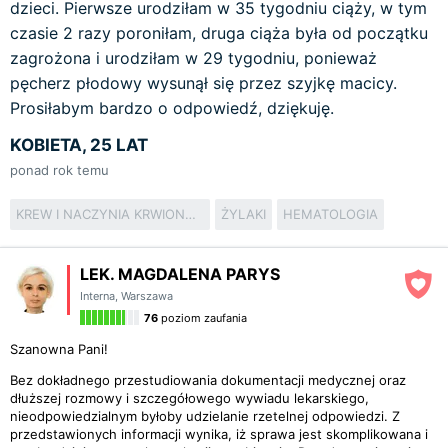
dzieci. Pierwsze urodziłam w 35 tygodniu ciąży, w tym
czasie 2 razy poroniłam, druga ciąża była od początku
zagrożona i urodziłam w 29 tygodniu, ponieważ
pęcherz płodowy wysunął się przez szyjkę macicy.
Prosiłabym bardzo o odpowiedź, dziękuję.
KOBIETA, 25 LAT
ponad rok temu
KREW I NACZYNIA KRWIONOŚNE
ŻYLAKI
HEMATOLOGIA
LEK. MAGDALENA PARYS
Interna
,
Warszawa
76
poziom zaufania
Szanowna Pani!
Bez dokładnego przestudiowania dokumentacji medycznej oraz
dłuższej rozmowy i szczegółowego wywiadu lekarskiego,
nieodpowiedzialnym byłoby udzielanie rzetelnej odpowiedzi. Z
przedstawionych informacji wynika, iż sprawa jest skomplikowana i