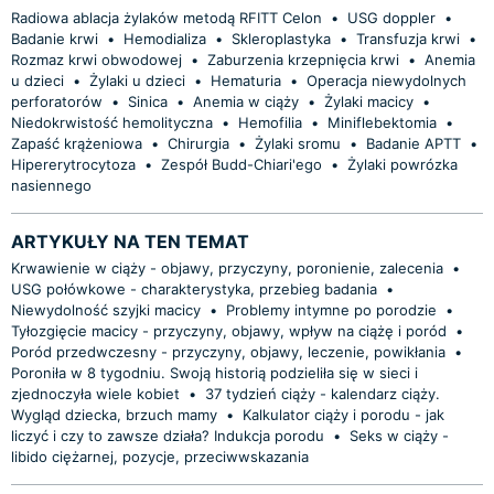
Radiowa ablacja żylaków metodą RFITT Celon
•
USG doppler
•
Badanie krwi
•
Hemodializa
•
Skleroplastyka
•
Transfuzja krwi
•
Rozmaz krwi obwodowej
•
Zaburzenia krzepnięcia krwi
•
Anemia
u dzieci
•
Żylaki u dzieci
•
Hematuria
•
Operacja niewydolnych
perforatorów
•
Sinica
•
Anemia w ciąży
•
Żylaki macicy
•
Niedokrwistość hemolityczna
•
Hemofilia
•
Miniflebektomia
•
Zapaść krążeniowa
•
Chirurgia
•
Żylaki sromu
•
Badanie APTT
•
Hipererytrocytoza
•
Zespół Budd-Chiari'ego
•
Żylaki powrózka
nasiennego
ARTYKUŁY NA TEN TEMAT
Krwawienie w ciąży - objawy, przyczyny, poronienie, zalecenia
•
USG połówkowe - charakterystyka, przebieg badania
•
Niewydolność szyjki macicy
•
Problemy intymne po porodzie
•
Tyłozgięcie macicy - przyczyny, objawy, wpływ na ciążę i poród
•
Poród przedwczesny - przyczyny, objawy, leczenie, powikłania
•
Poroniła w 8 tygodniu. Swoją historią podzieliła się w sieci i
zjednoczyła wiele kobiet
•
37 tydzień ciąży - kalendarz ciąży.
Wygląd dziecka, brzuch mamy
•
Kalkulator ciąży i porodu - jak
liczyć i czy to zawsze działa? Indukcja porodu
•
Seks w ciąży -
libido ciężarnej, pozycje, przeciwwskazania