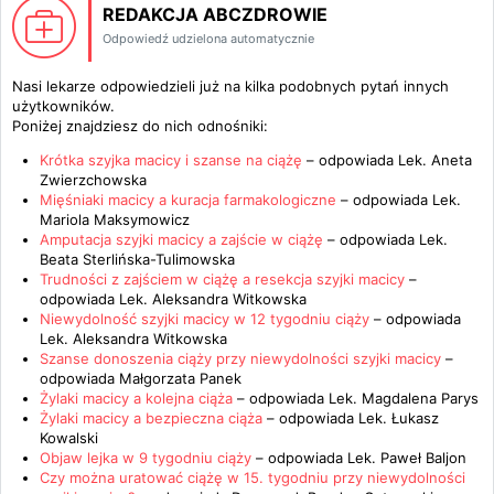
REDAKCJA ABCZDROWIE
Odpowiedź udzielona automatycznie
Nasi lekarze odpowiedzieli już na kilka podobnych pytań innych
użytkowników.
Poniżej znajdziesz do nich odnośniki:
Krótka szyjka macicy i szanse na ciążę
– odpowiada
Lek. Aneta
Zwierzchowska
Mięśniaki macicy a kuracja farmakologiczne
– odpowiada
Lek.
Mariola Maksymowicz
Amputacja szyjki macicy a zajście w ciążę
– odpowiada
Lek.
Beata Sterlińska-Tulimowska
Trudności z zajściem w ciążę a resekcja szyjki macicy
–
odpowiada
Lek. Aleksandra Witkowska
Niewydolność szyjki macicy w 12 tygodniu ciąży
– odpowiada
Lek. Aleksandra Witkowska
Szanse donoszenia ciąży przy niewydolności szyjki macicy
–
odpowiada
Małgorzata Panek
Żylaki macicy a kolejna ciąża
– odpowiada
Lek. Magdalena Parys
Żylaki macicy a bezpieczna ciąża
– odpowiada
Lek. Łukasz
Kowalski
Objaw lejka w 9 tygodniu ciąży
– odpowiada
Lek. Paweł Baljon
Czy można uratować ciążę w 15. tygodniu przy niewydolności