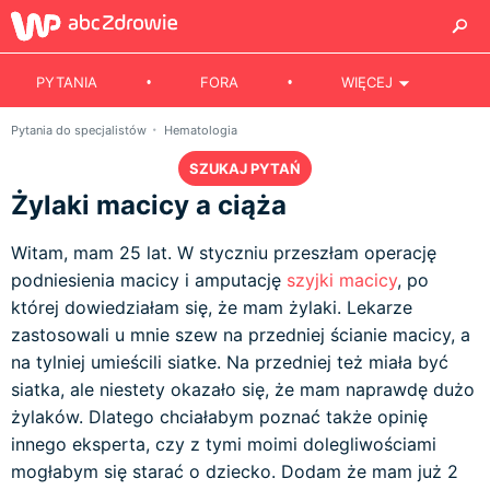
PYTANIA
FORA
WIĘCEJ
Pytania do specjalistów
Hematologia
SZUKAJ PYTAŃ
Żylaki macicy a ciąża
Witam, mam 25 lat. W styczniu przeszłam operację
podniesienia macicy i amputację
szyjki macicy
, po
której dowiedziałam się, że mam żylaki. Lekarze
zastosowali u mnie szew na przedniej ścianie macicy, a
na tylniej umieścili siatke. Na przedniej też miała być
siatka, ale niestety okazało się, że mam naprawdę dużo
żylaków. Dlatego chciałabym poznać także opinię
innego eksperta, czy z tymi moimi dolegliwościami
mogłabym się starać o dziecko. Dodam że mam już 2