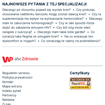
NAJNOWSZE PYTANIA Z TEJ SPECJALIZACJI
Dlaczego po stosunku pojawił się wyciek krwi?
•
Czy podczas
stosowania nadtlenku benzoilu mogę zostać dawcą krwi?
•
Czy ta
suplementacja ma wpływ na wytwarzanie hemoroidów?
•
Dlaczego
mam te zaburzenia termoregulacji?
•
Czy w taki sposób może
dojść do zakażenia wirusem HIV?
•
Czy ból nóg może mieć
związek z cukrzycą?
•
Dlaczego mam takie bóle gardła?
•
Co
oznacza taka flegma ze smugami krwi?
•
Na co wskazuje ten
dyskomfort w nogach?
•
Co oznaczają te naloty na podniebieniu?
Certyfikaty
Regulamin serwisu
Polityka prywatności
Kontakt
Mapa witryny
Indeks pytań
Partnerzy
Reklama
O nas