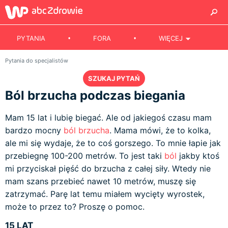
PYTANIA
FORA
WIĘCEJ
Pytania do specjalistów
SZUKAJ PYTAŃ
Ból brzucha podczas biegania
Mam 15 lat i lubię biegać. Ale od jakiegoś czasu mam
bardzo mocny
ból brzucha
. Mama mówi, że to kolka,
ale mi się wydaje, że to coś gorszego. To mnie łapie jak
przebiegnę 100-200 metrów. To jest taki
ból
jakby ktoś
mi przyciskał pięść do brzucha z całej siły. Wtedy nie
mam szans przebieć nawet 10 metrów, muszę się
zatrzymać. Parę lat temu miałem wycięty wyrostek,
może to przez to? Proszę o pomoc.
15 LAT