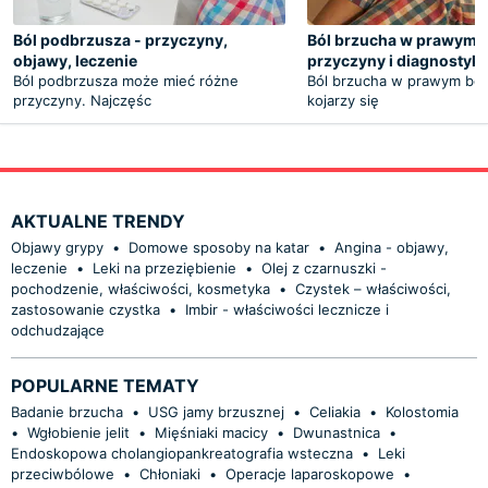
Ból podbrzusza - przyczyny,
Ból brzucha w prawym 
objawy, leczenie
przyczyny i diagnostyk
Ból podbrzusza może mieć różne
Ból brzucha w prawym bok
przyczyny. Najczęśc
kojarzy się
AKTUALNE TRENDY
Objawy grypy
•
Domowe sposoby na katar
•
Angina - objawy,
leczenie
•
Leki na przeziębienie
•
Olej z czarnuszki -
pochodzenie, właściwości, kosmetyka
•
Czystek – właściwości,
zastosowanie czystka
•
Imbir - właściwości lecznicze i
odchudzające
POPULARNE TEMATY
Badanie brzucha
•
USG jamy brzusznej
•
Celiakia
•
Kolostomia
•
Wgłobienie jelit
•
Mięśniaki macicy
•
Dwunastnica
•
Endoskopowa cholangiopankreatografia wsteczna
•
Leki
przeciwbólowe
•
Chłoniaki
•
Operacje laparoskopowe
•