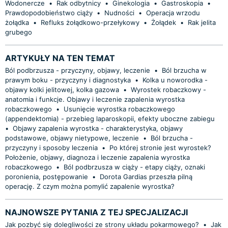
Wodonercze
•
Rak odbytnicy
•
Ginekologia
•
Gastroskopia
•
Prawdopodobieństwo ciąży
•
Nudności
•
Operacja wrzodu
żołądka
•
Refluks żołądkowo-przełykowy
•
Żołądek
•
Rak jelita
grubego
ARTYKUŁY NA TEN TEMAT
Ból podbrzusza - przyczyny, objawy, leczenie
•
Ból brzucha w
prawym boku - przyczyny i diagnostyka
•
Kolka u noworodka -
objawy kolki jelitowej, kolka gazowa
•
Wyrostek robaczkowy -
anatomia i funkcje. Objawy i leczenie zapalenia wyrostka
robaczkowego
•
Usunięcie wyrostka robaczkowego
(appendektomia) - przebieg laparoskopii, efekty uboczne zabiegu
•
Objawy zapalenia wyrostka - charakterystyka, objawy
podstawowe, objawy nietypowe, leczenie
•
Ból brzucha -
przyczyny i sposoby leczenia
•
Po której stronie jest wyrostek?
Położenie, objawy, diagnoza i leczenie zapalenia wyrostka
robaczkowego
•
Ból podbrzusza w ciąży - etapy ciąży, oznaki
poronienia, postępowanie
•
Dorota Gardias przeszła pilną
operację. Z czym można pomylić zapalenie wyrostka?
NAJNOWSZE PYTANIA Z TEJ SPECJALIZACJI
Jak pozbyć się dolegliwości ze strony układu pokarmowego?
•
Jak