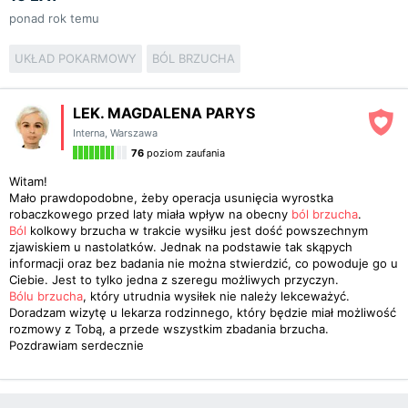
ponad rok temu
UKŁAD POKARMOWY
BÓL BRZUCHA
LEK. MAGDALENA PARYS
Interna
,
Warszawa
76
poziom zaufania
Witam!
Mało prawdopodobne, żeby operacja usunięcia wyrostka
robaczkowego przed laty miała wpływ na obecny
ból brzucha
.
Ból
kolkowy brzucha w trakcie wysiłku jest dość powszechnym
zjawiskiem u nastolatków. Jednak na podstawie tak skąpych
informacji oraz bez badania nie można stwierdzić, co powoduje go u
Ciebie. Jest to tylko jedna z szeregu możliwych przyczyn.
Bólu brzucha
, który utrudnia wysiłek nie należy lekceważyć.
Doradzam wizytę u lekarza rodzinnego, który będzie miał możliwość
rozmowy z Tobą, a przede wszystkim zbadania brzucha.
Pozdrawiam serdecznie