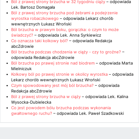
Ból z prawej strony brzucha w 32 tygodniu ciąży
– odpowiada
Lek. Bartosz Domagała
Ból z prawej strony brzucha pod żebrami a podejrzenie
wyrostka robaczkowego
– odpowiada
Lekarz chorób
wewnętrznych Łukasz Wroński
Ból brzucha w prawym boku, gorączka: o czym to może
świadczyć?
– odpowiada
Lek. Anna Syrkiewicz
Co oznacza taki kolkowy ból?
– odpowiada
Redakcja
abcZdrowie
Ból brzucha podczas chodzenia w ciąży - czy to groźne?
–
odpowiada
Redakcja abcZdrowie
Ból brzucha po prawej stronie nad biodrem
– odpowiada
Marta
Mielniczuk
Kolkowy ból po prawej stronie w okolicy wyrostka
– odpowiada
Lekarz chorób wewnętrznych Łukasz Wroński
Czym spowodowany jest mój ból brzucha?
– odpowiada
Redakcja abcZdrowie
Ból z prawej strony brzucha w ciąży
– odpowiada
Lek. Kalina
Wysocka-Dubielecka
Co jest powodem bólu brzucha podczas wykonania
gwałtownego ruchu?
– odpowiada
Lek. Paweł Szadkowski