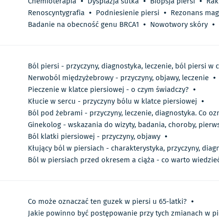
Chemioterapia
•
Dysplazja sutka
•
Biopsja piersi
•
Rak
Renoscyntygrafia
•
Podniesienie piersi
•
Rezonans mag
Badanie na obecność genu BRCA1
•
Nowotwory skóry
•
Ból piersi - przyczyny, diagnostyka, leczenie, ból piersi w
Nerwoból międzyżebrowy - przyczyny, objawy, leczenie
•
Pieczenie w klatce piersiowej - o czym świadczy?
•
Kłucie w sercu - przyczyny bólu w klatce piersiowej
•
Ból pod żebrami - przyczyny, leczenie, diagnostyka. Co oz
Ginekolog - wskazania do wizyty, badania, choroby, pierw
Ból klatki piersiowej - przyczyny, objawy
•
Kłujący ból w piersiach - charakterystyka, przyczyny, diag
Ból w piersiach przed okresem a ciąża - co warto wiedzie
Co może oznaczać ten guzek w piersi u 65-latki?
•
Jakie powinno być postępowanie przy tych zmianach w pi