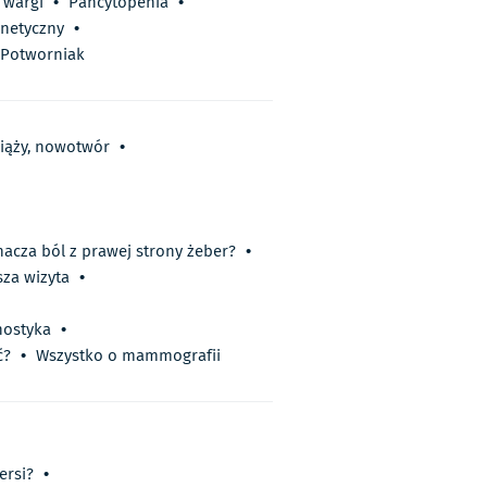
 wargi
•
Pancytopenia
•
netyczny
•
Potworniak
 ciąży, nowotwór
•
nacza ból z prawej strony żeber?
•
sza wizyta
•
nostyka
•
ć?
•
Wszystko o mammografii
ersi?
•