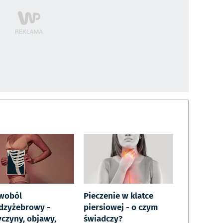
woból
Pieczenie w klatce
dzyżebrowy -
piersiowej - o czym
yczyny, objawy,
świadczy?