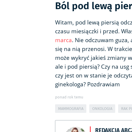
Ból pod lewą pier
Witam, pod lewą piersią o
czasu miesiączki i przed. Wł
marca
. Nie odczuwam guza, al
się na nią przenosi. W trakcie
może wykryć jakieś zmiany w t
ale i pod piersią? Czy na usg
czy jest on w stanie je odczy
ginekologa? Pozdrawiam
ponad rok temu
MAMMOGRAFIA
ONKOLOGIA
RAK P
REDAKCJA AB