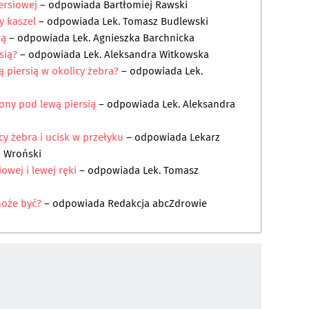
iersiowej
– odpowiada
Bartłomiej Rawski
y kaszel
– odpowiada
Lek. Tomasz Budlewski
ią
– odpowiada
Lek. Agnieszka Barchnicka
sią?
– odpowiada
Lek. Aleksandra Witkowska
 piersią w okolicy żebra?
– odpowiada
Lek.
iony pod lewą piersią
– odpowiada
Lek. Aleksandra
cy żebra i ucisk w przełyku
– odpowiada
Lekarz
 Wroński
iowej i lewej ręki
– odpowiada
Lek. Tomasz
może być?
– odpowiada
Redakcja abcZdrowie