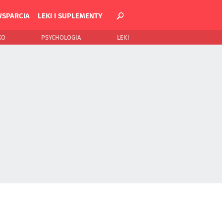
WSPARCIA
LEKI I SUPLEMENTY
KO
PSYCHOLOGIA
LEKI