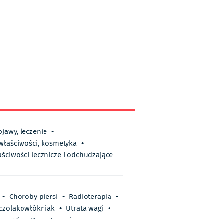
bjawy, leczenie
•
 właściwości, kosmetyka
•
aściwości lecznicze i odchudzające
•
Choroby piersi
•
Radioterapia
•
czolakowłókniak
•
Utrata wagi
•