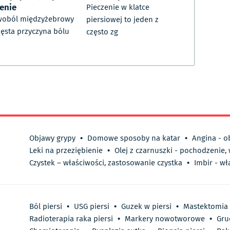
zenie
Pieczenie w klatce
woból międzyżebrowy
piersiowej to jeden z
zęsta przyczyna bólu
często zg
Objawy grypy
•
Domowe sposoby na katar
•
Angina - o
Leki na przeziębienie
•
Olej z czarnuszki - pochodzenie,
Czystek – właściwości, zastosowanie czystka
•
Imbir - wł
Ból piersi
•
USG piersi
•
Guzek w piersi
•
Mastektomia
Radioterapia raka piersi
•
Markery nowotworowe
•
Gru