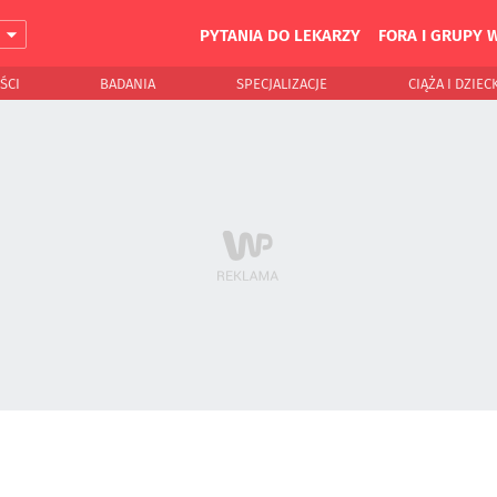
PYTANIA DO LEKARZY
FORA I GRUPY 
J
ŚCI
BADANIA
SPECJALIZACJE
CIĄŻA I DZIEC