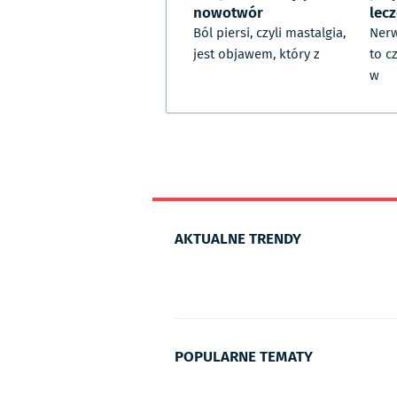
nowotwór
lec
Ból piersi, czyli mastalgia,
Ner
jest objawem, który z
to c
w
AKTUALNE TRENDY
POPULARNE TEMATY