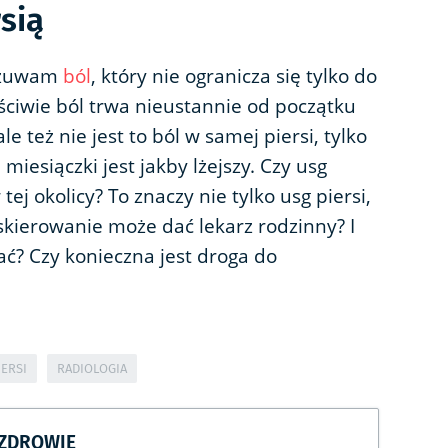
sią
dczuwam
ból
, który nie ogranicza się tylko do
aściwie ból trwa nieustannie od początku
e też nie jest to ból w samej piersi, tylko
 miesiączki jest jakby lżejszy. Czy usg
ej okolicy? To znaczy nie tylko usg piersi,
 skierowanie może dać lekarz rodzinny? I
tać? Czy konieczna jest droga do
IERSI
RADIOLOGIA
CZDROWIE