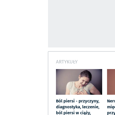
ARTYKUŁY
Ból piersi - przyczyny,
Ner
diagnostyka, leczenie,
mię
ból piersi w ciąży,
prz