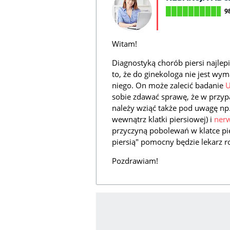
9
Witam!
Diagnostyką chorób piersi najlepi
to, że do ginekologa nie jest wym
niego. On może zalecić badanie
sobie zdawać sprawę, że w przy
należy wziąć także pod uwagę np.
wewnątrz klatki piersiowej) i
ner
przyczyną pobolewań w klatce pie
piersią" pomocny będzie lekarz r
Pozdrawiam!