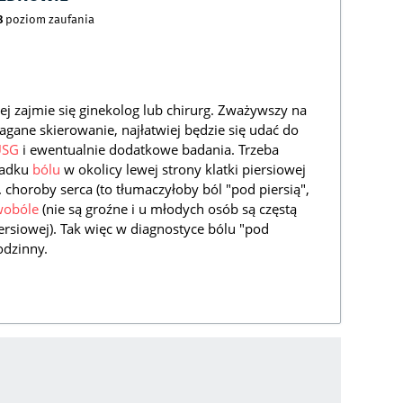
8
poziom zaufania
ej zajmie się ginekolog lub chirurg. Zważywszy na
agane skierowanie, najłatwiej będzie się udać do
USG
i ewentualnie dodatkowe badania. Trzeba
padku
bólu
w okolicy lewej strony klatki piersiowej
 choroby serca (to tłumaczyłoby ból "pod piersią",
wobóle
(nie są groźne i u młodych osób są częstą
rsiowej). Tak więc w diagnostyce bólu "pod
odzinny.