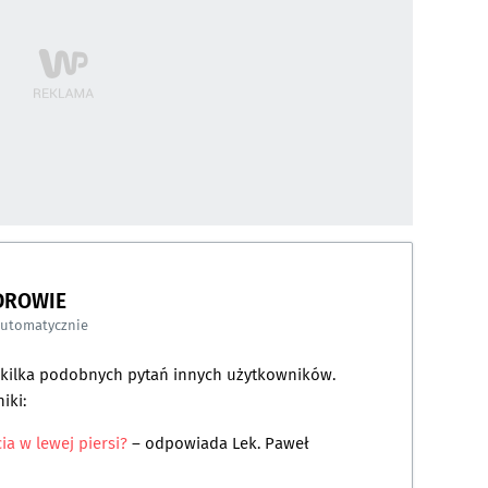
DROWIE
automatycznie
a kilka podobnych pytań innych użytkowników.
iki:
a w lewej piersi?
– odpowiada
Lek. Paweł