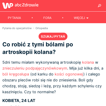
PYTANIA
FORA
WIĘCEJ
Pytania do specjalistów
Ortopedia
SZUKAJ PYTAŃ
Co robić z tymi bólami po
artroskopii kolana?
5dni temu miałam wykonywaną artroskopię
kolana
w
znieczuleniu podpajęczynówkowym
. Mija już kilka dni, a
ból kręgosłupa
(od karku do
kości ogonowej
) i całego
obszaru pleców robi się nie do zniesienia. Boli gdy
chodzę, stoję, siedzę i leżę, przy każdym schyleniu czy
kaszlnięciu. Czy to normalne?
KOBIETA, 24 LAT