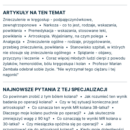
ARTYKUŁY NA TEN TEMAT
Znieczulenie w kręgosłup - podpajęczynówkowe,
zewnątrzoponowe
•
Narkoza - co to jest, rodzaje, wskazania,
powikłania
•
Premedykacja - wskazania, stosowane leki,
powikłania
•
Artroskopia. Wyjaśniamy, na czym polega
•
Analgezja
•
Znieczulenie ogólne - rodzaje, przygotowanie,
przebieg znieczulenia, powikłania
•
Stanowisko szpitali, w których
nie stosuje się znieczulenia ogólnego
•
Splątanie - objawy,
przyczyny i leczenie
•
Coraz więcej młodych ludzi cierpi z powodu
żylaków, hemoroidów, bólu kręgosłupa i kolan
•
Profesor Marian
Zembala odebrał sobie życie. "Nie wytrzymał tego ciężaru i tej
nagonki"
NAJNOWSZE PYTANIA Z TEJ SPECJALIZACJI
Co powinnam zrobić z tym bólem kolana?
•
Jak rozumieć ten wynik
badania po operacji kolana?
•
Czy w tej sytuacji konieczna jest
artroskopia?
•
Co oznacza ten wynik MR kolana 38-latka?
•
Dlaczego moje kolano puchnie po operacji?
•
Jak skutecznie
zmniejszyć wagę z 90 kg?
•
Co oznaczają te wyniki MR kolana u
30-latka?
•
Czy miesiączka opóźnia się po operacji?
•
Jak
przygotować się do artroskopii kolana?
•
Kiedy moje dolegliwości