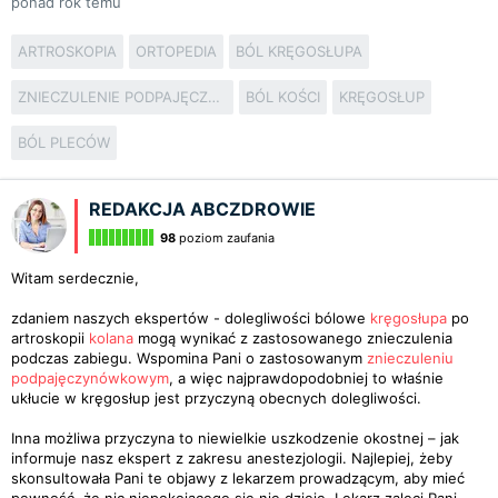
ponad rok temu
ARTROSKOPIA
ORTOPEDIA
BÓL KRĘGOSŁUPA
ZNIECZULENIE PODPAJĘCZYNÓWKOWE
BÓL KOŚCI
KRĘGOSŁUP
BÓL PLECÓW
REDAKCJA ABCZDROWIE
98
poziom zaufania
Witam serdecznie,
zdaniem naszych ekspertów - dolegliwości bólowe
kręgosłupa
po
artroskopii
kolana
mogą wynikać z zastosowanego znieczulenia
podczas zabiegu. Wspomina Pani o zastosowanym
znieczuleniu
podpajęczynówkowym
, a więc najprawdopodobniej to właśnie
ukłucie w kręgosłup jest przyczyną obecnych dolegliwości.
Inna możliwa przyczyna to niewielkie uszkodzenie okostnej – jak
informuje nasz ekspert z zakresu anestezjologii. Najlepiej, żeby
skonsultowała Pani te objawy z lekarzem prowadzącym, aby mieć