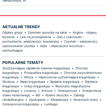
medycznych, kt
AKTUALNE TRENDY
Objawy grypy
•
Domowe sposoby na katar
•
Angina - objawy,
leczenie
•
Leki na przeziębienie
•
Olej z czarnuszki -
pochodzenie, właściwości, kosmetyka
•
Czystek – właściwości,
zastosowanie czystka
•
Imbir - właściwości lecznicze i
odchudzające
POPULARNE TEMATY
Zesztywniające zapalenie stawów kręgosłupa
•
Choroby
kręgosłupa
•
Przepuklina kręgosłupa
•
Choroba zwyrodnieniowa
kręgosłupa
•
Kifoza
•
Hiperostoza usztywniająca kręgosłupa
•
Skolioza
•
Wady kręgosłupa
•
Badanie kręgosłupa
•
Złamania
kręgosłupa
•
Urazy kręgosłupa
•
Rezonans magnetyczny
kręgosłupa
•
Lordoza
•
Artroza
•
Osteoporoza
•
Endoproteza
stawu kolanowego
•
Ból
•
Kolano skoczka
•
Zabiegi
rehabilitacyjne
•
Dyskopatia
•
Alloplastyka
•
Nowotwór kości
•
Osteoporoza kręgosłupa
•
Lumbago