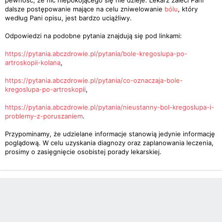
pewność, że nic niepokojącego się nie dzieje. Lekarz zaleci Pani
dalsze postępowanie mające na celu zniwelowanie
bólu
, który
według Pani opisu, jest bardzo uciążliwy.
Odpowiedzi na podobne pytania znajdują się pod linkami:
https://pytania.abczdrowie.pl/pytania/bole-kregoslupa-po-
artroskopii-kolana
,
https://pytania.abczdrowie.pl/pytania/co-oznaczaja-bole-
kregoslupa-po-artroskopii
,
https://pytania.abczdrowie.pl/pytania/nieustanny-bol-kregoslupa-i-
problemy-z-poruszaniem
.
Przypominamy, że udzielane informacje stanowią jedynie informację
poglądową. W celu uzyskania diagnozy oraz zaplanowania leczenia,
prosimy o zasięgnięcie osobistej porady lekarskiej.