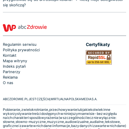
się skończą?
Certyfikaty
Regulamin serwisu
Polityka prywatności
Kontakt
Mapa witryny
Indeks pytań
Partnerzy
Reklama
O nas
ABCZDROWIE.PL JEST CZĘŚCIĄ WIRTUALNA POLSKA MEDIA S.A.
Pobieranie, zwielokrotnianie, przechowywanie lub jakiekolwiek inne
wykorzystywanie treści dostępnych w niniejszym serwisie - bez względu
na ich charakter i sposób wyrażenia (w szczególności lecz nie wyłącznie:
słowne, słowno-muzyczne, muzyczne, audiowizualne, audialne, tekstowe,
graficzne i zawarte w nich dane i informacje, bazy danych i zawarte w nich dane)