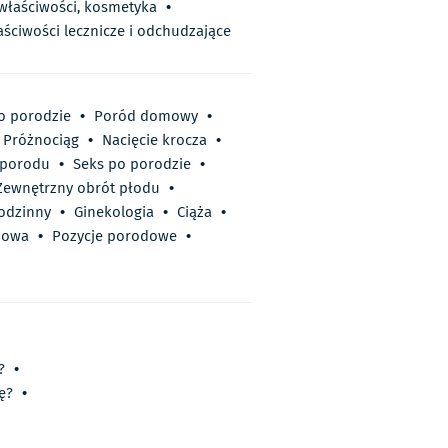
 właściwości, kosmetyka
•
aściwości lecznicze i odchudzające
o porodzie
•
Poród domowy
•
Próżnociąg
•
Nacięcie krocza
•
 porodu
•
Seks po porodzie
•
Zewnętrzny obrót płodu
•
odzinny
•
Ginekologia
•
Ciąża
•
dowa
•
Pozycje porodowe
•
?
•
ę?
•