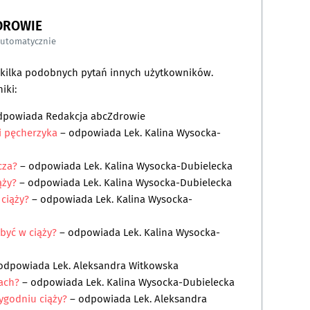
DROWIE
automatycznie
a kilka podobnych pytań innych użytkowników.
iki:
dpowiada
Redakcja abcZdrowie
i pęcherzyka
– odpowiada
Lek. Kalina Wysocka-
cza?
– odpowiada
Lek. Kalina Wysocka-Dubielecka
ąży?
– odpowiada
Lek. Kalina Wysocka-Dubielecka
ciąży?
– odpowiada
Lek. Kalina Wysocka-
być w ciąży?
– odpowiada
Lek. Kalina Wysocka-
 odpowiada
Lek. Aleksandra Witkowska
iach?
– odpowiada
Lek. Kalina Wysocka-Dubielecka
tygodniu ciąży?
– odpowiada
Lek. Aleksandra