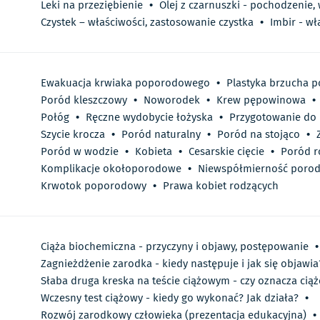
Leki na przeziębienie
•
Olej z czarnuszki - pochodzenie,
Czystek – właściwości, zastosowanie czystka
•
Imbir - wł
Ewakuacja krwiaka poporodowego
•
Plastyka brzucha p
Poród kleszczowy
•
Noworodek
•
Krew pępowinowa
•
Połóg
•
Ręczne wydobycie łożyska
•
Przygotowanie do
Szycie krocza
•
Poród naturalny
•
Poród na stojąco
•
Poród w wodzie
•
Kobieta
•
Cesarskie cięcie
•
Poród r
Komplikacje okołoporodowe
•
Niewspółmierność poro
Krwotok poporodowy
•
Prawa kobiet rodzących
Ciąża biochemiczna - przyczyny i objawy, postępowanie
•
Zagnieżdżenie zarodka - kiedy następuje i jak się objawia
Słaba druga kreska na teście ciążowym - czy oznacza ciąż
Wczesny test ciążowy - kiedy go wykonać? Jak działa?
•
Rozwój zarodkowy człowieka (prezentacja edukacyjna)
•