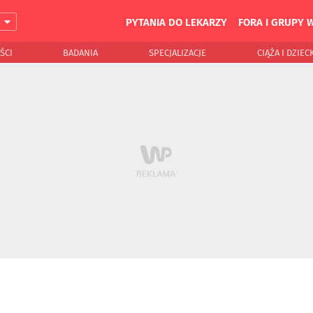
PYTANIA DO LEKARZY
FORA I GRUPY 
J
ŚCI
BADANIA
SPECJALIZACJE
CIĄŻA I DZIEC