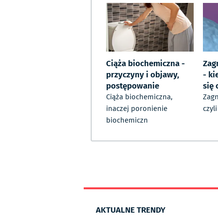
Ciąża biochemiczna -
Zag
przyczyny i objawy,
- ki
postępowanie
się
Ciąża biochemiczna,
Zagn
inaczej poronienie
czyl
biochemiczn
AKTUALNE TRENDY