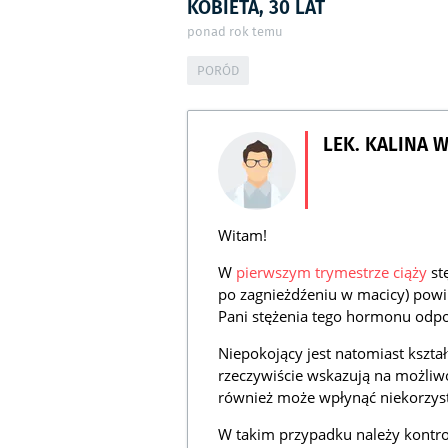
KOBIETA, 30 LAT
ponad rok temu
PORÓD
LEK. KALINA 
Witam!
W
pierwszym trymestrze ciąży
st
po zagnieżdźeniu w macicy) powin
Pani stężenia tego hormonu odp
Niepokojący jest natomiast kszta
rzeczywiście wskazują na możliw
również może wpłynąć niekorzystn
W takim przypadku należy kontr