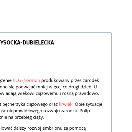
WYSOCKA-DUBIELECKA
ężenie
hCG
(
hormon
produkowany przez zarodek
no się podwajać mniej więcej co drugi dzień. U
owiadają wiekowi ciążowemu i rosną prawidowo.
łt pęcherzyka ciążowego oraz
krwiak
. Obie sytuacje
ość nieprawidłowego rozwoju zarodka. Polip
ie na przebieg ciąży.
olować dalszy rozwój embrionu za pomocą