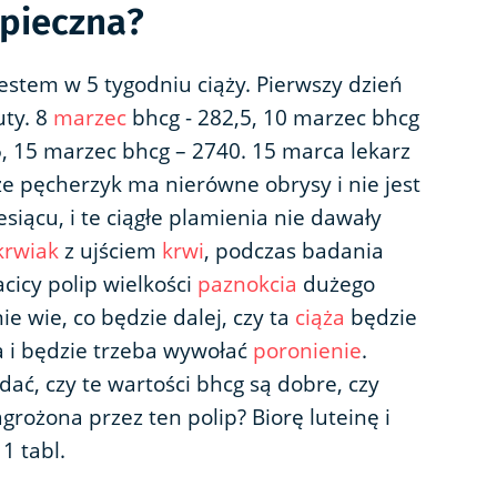
zpieczna?
jestem w 5 tygodniu ciąży. Pierwszy dzień
uty. 8
marzec
bhcg - 282,5, 10 marzec bhcg
, 15 marzec bhcg – 2740. 15 marca lekarz
że pęcherzyk ma nierówne obrysy i nie jest
esiącu, i te ciągłe plamienia nie dawały
krwiak
z ujściem
krwi
, podczas badania
acicy polip wielkości
paznokcia
dużego
ie wie, co będzie dalej, czy ta
ciąża
będzie
ła i będzie trzeba wywołać
poronienie
.
dać, czy te wartości bhcg są dobre, czy
agrożona przez ten polip? Biorę luteinę i
1 tabl.