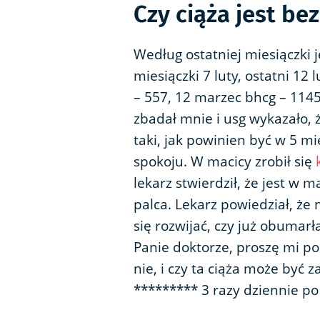
Czy ciąża jest be
Według ostatniej miesiączki 
miesiączki 7 luty, ostatni 12 l
– 557, 12 marzec bhcg – 1145
zbadał mnie i usg wykazało, 
taki, jak powinien być w 5 mi
spokoju. W macicy zrobił się
lekarz stwierdził, że jest w m
palca. Lekarz powiedział, że n
się rozwijać, czy już obumar
Panie doktorze, proszę mi po
nie, i czy ta ciąża może być z
********* 3 razy dziennie po 