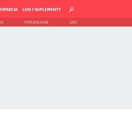
WSPARCIA
LEKI I SUPLEMENTY
KO
PSYCHOLOGIA
LEKI