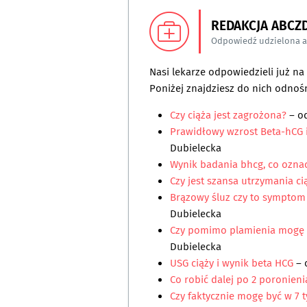
REDAKCJA ABCZ
Odpowiedź udzielona 
Nasi lekarze odpowiedzieli już n
Poniżej znajdziesz do nich odnośn
Czy ciąża jest zagrożona?
– o
Prawidłowy wzrost Beta-hCG 
Dubielecka
Wynik badania bhcg, co ozna
Czy jest szansa utrzymania ci
Brązowy śluz czy to symptom 
Dubielecka
Czy pomimo plamienia mogę 
Dubielecka
USG ciąży i wynik beta HCG
–
Co robić dalej po 2 poronien
Czy faktycznie mogę być w 7 