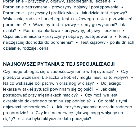
Poronienie - przyczyny, objawy, zapobieganie, leczenie
•
Poronienie zatrzymane - przyczyny, objawy i postępowanie
•
Poronienie - przyczyny i profilaktyka
•
Jak działa test ciążowy?
Wskazania, rodzaje i przebieg testu ciążowego
•
Jak przewidzieć
poronienie?
•
Wczesny test ciążowy - kiedy go wykonać? Jak
działa?
•
Puste jajo płodowe - przyczyny, objawy i leczenie
•
Ciąża biochemiczna - przyczyny i objawy, postępowanie
•
Kiedy
najczęściej dochodzi do poronienia?
•
Test ciążowy - po ilu dniach,
działanie, rodzaje, cena
NAJNOWSZE PYTANIA Z TEJ SPECJALIZACJI
Czy mogę ubiegać się o zadośćuczynienie w tej sytuacji?
•
Czy
przebyta wcześniej białaczka u kobiety mogła mieć na to wpływ?
•
Na co wskazuje ból pachwin oraz nóg w ciąży?
•
Do jakiego
lekarza w takiej sytuacji powinnam się zgłosić?
•
Jak dalej
postępować przy mięśniakach macicy?
•
Czy możliwe jest
określenie dokładnego terminu zapłodnienia?
•
Co robić z tymi
objawami hemoroidów?
•
Jak leczyć wypadanie narządu rodnego
po porodzie?
•
Czy leki na nerwicę lękową mogą wpłynąć na
ciążę?
•
Jaka była faktycznie data poczęcia?