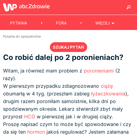
PYTANIA
FORA
WIĘCEJ
Pytania do specjalistów
SZUKAJ PYTAŃ
Co robić dalej po 2 poronieniach?
Witam, ja również mam problem z
poronieniami
(2
razy).
W pierwszym przypadku zdiagnozowano
ciążę
obumarłą w 4 tyg. (przeszłam zabieg
łyżeczkowania
),
drugim razem poroniłam samoistnie, kilka dni po
spodziewanym okresie. Lekarz stwierdził zbyt mały
przyrost
HCG
w pierwszej jak i w drugiej ciąży.
Proszę napisać czym to może być spowodowane i czy
da się ten
hormon
jakoś regulować? Jestem załamana