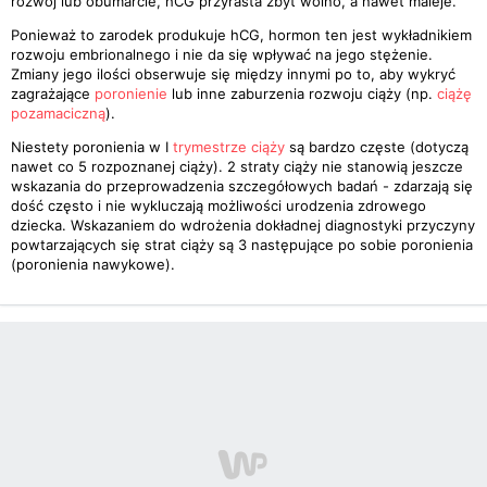
rozwój lub obumarcie, hCG przyrasta zbyt wolno, a nawet maleje.
Ponieważ to zarodek produkuje hCG, hormon ten jest wykładnikiem
rozwoju embrionalnego i nie da się wpływać na jego stężenie.
Zmiany jego ilości obserwuje się między innymi po to, aby wykryć
zagrażające
poronienie
lub inne zaburzenia rozwoju ciąży (np.
ciążę
pozamaciczną
).
Niestety poronienia w I
trymestrze ciąży
są bardzo częste (dotyczą
nawet co 5 rozpoznanej ciąży). 2 straty ciąży nie stanowią jeszcze
wskazania do przeprowadzenia szczegółowych badań - zdarzają się
dość często i nie wykluczają możliwości urodzenia zdrowego
dziecka. Wskazaniem do wdrożenia dokładnej diagnostyki przyczyny
powtarzających się strat ciąży są 3 następujące po sobie poronienia
(poronienia nawykowe).