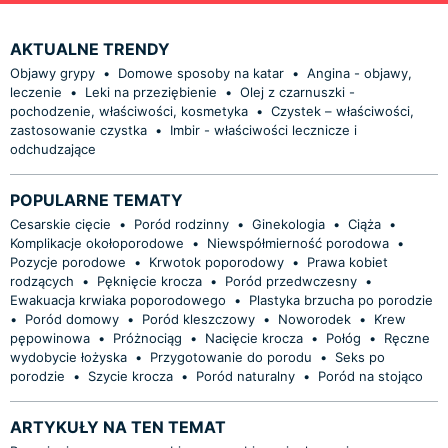
AKTUALNE TRENDY
Objawy grypy
•
Domowe sposoby na katar
•
Angina - objawy,
leczenie
•
Leki na przeziębienie
•
Olej z czarnuszki -
pochodzenie, właściwości, kosmetyka
•
Czystek – właściwości,
zastosowanie czystka
•
Imbir - właściwości lecznicze i
odchudzające
POPULARNE TEMATY
Cesarskie cięcie
•
Poród rodzinny
•
Ginekologia
•
Ciąża
•
Komplikacje okołoporodowe
•
Niewspółmierność porodowa
•
Pozycje porodowe
•
Krwotok poporodowy
•
Prawa kobiet
rodzących
•
Pęknięcie krocza
•
Poród przedwczesny
•
Ewakuacja krwiaka poporodowego
•
Plastyka brzucha po porodzie
•
Poród domowy
•
Poród kleszczowy
•
Noworodek
•
Krew
pępowinowa
•
Próżnociąg
•
Nacięcie krocza
•
Połóg
•
Ręczne
wydobycie łożyska
•
Przygotowanie do porodu
•
Seks po
porodzie
•
Szycie krocza
•
Poród naturalny
•
Poród na stojąco
ARTYKUŁY NA TEN TEMAT