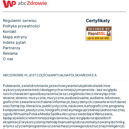
Certyfikaty
Regulamin serwisu
Polityka prywatności
Kontakt
Mapa witryny
Indeks pytań
Partnerzy
Reklama
O nas
ABCZDROWIE.PL JEST CZĘŚCIĄ WIRTUALNA POLSKA MEDIA S.A.
Pobieranie, zwielokrotnianie, przechowywanie lub jakiekolwiek inne
wykorzystywanie treści dostępnych w niniejszym serwisie - bez względu
na ich charakter i sposób wyrażenia (w szczególności lecz nie wyłącznie:
słowne, słowno-muzyczne, muzyczne, audiowizualne, audialne, tekstowe,
graficzne i zawarte w nich dane i informacje, bazy danych i zawarte w nich dane)
oraz formę (np. literackie, publicystyczne, naukowe, kartograficzne, programy
komputerowe, plastyczne, fotograficzne) wymaga uprzedniej i jednoznacznej
zgody Wirtualna Polska Media Spółka Akcyjna z siedzibą w Warszawie,
będącej właścicielem niniejszego serwisu, bez względu na sposób ich
eksploracji i wykorzystaną metodę (manualną lub zautomatyzowaną technikę,
w tym z użyciem programów uczenia maszynowego lub sztucznej inteligencji).