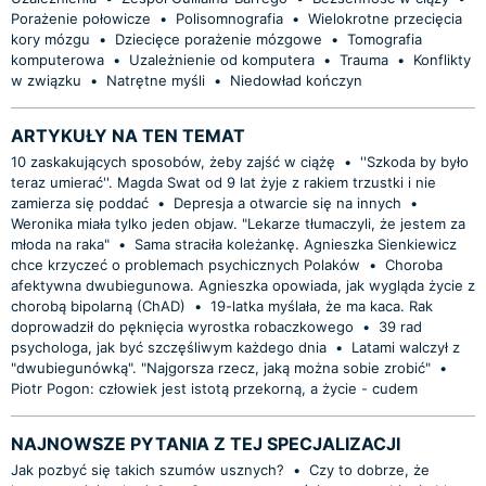
Porażenie połowicze
•
Polisomnografia
•
Wielokrotne przecięcia
kory mózgu
•
Dziecięce porażenie mózgowe
•
Tomografia
komputerowa
•
Uzależnienie od komputera
•
Trauma
•
Konflikty
w związku
•
Natrętne myśli
•
Niedowład kończyn
ARTYKUŁY NA TEN TEMAT
10 zaskakujących sposobów, żeby zajść w ciążę
•
''Szkoda by było
teraz umierać''. Magda Swat od 9 lat żyje z rakiem trzustki i nie
zamierza się poddać
•
Depresja a otwarcie się na innych
•
Weronika miała tylko jeden objaw. "Lekarze tłumaczyli, że jestem za
młoda na raka"
•
Sama straciła koleżankę. Agnieszka Sienkiewicz
chce krzyczeć o problemach psychicznych Polaków
•
Choroba
afektywna dwubiegunowa. Agnieszka opowiada, jak wygląda życie z
chorobą bipolarną (ChAD)
•
19-latka myślała, że ma kaca. Rak
doprowadził do pęknięcia wyrostka robaczkowego
•
39 rad
psychologa, jak być szczęśliwym każdego dnia
•
Latami walczył z
"dwubiegunówką". "Najgorsza rzecz, jaką można sobie zrobić"
•
Piotr Pogon: człowiek jest istotą przekorną, a życie - cudem
NAJNOWSZE PYTANIA Z TEJ SPECJALIZACJI
Jak pozbyć się takich szumów usznych?
•
Czy to dobrze, że