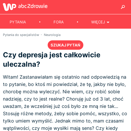
PYTANIA
FORA
WIĘCEJ
Pytania do specjalistów
Neurologia
SZUKAJ PYTAŃ
Czy depresja jest całkowicie
uleczalna?
Witam! Zastanawiałam się ostatnio nad odpowiedzią na
to pytanie, bo ktoś mi powiedział, że tę, jakby nie było,
chorobę można wyleczyć. Nie wiem, czy robić sobie
nadzieję, czy to jest realne? Choruję już od 3 lat, choć
uważam, że wcześniej już coś było ze mną nie tak...
Stosuję różne metody, żeby sobie pomóc, wszystko, co
tylko umiem wymyślić. Jednak mimo to, mam czasami
wątpliwości, czy moje wysiłki mają sens? Czy kiedy