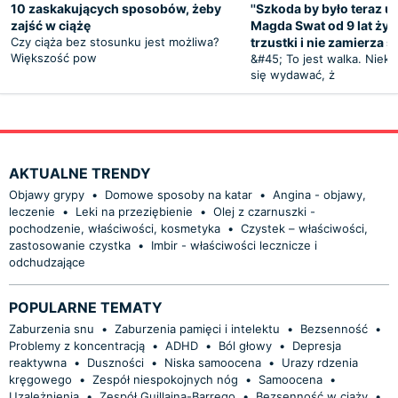
10 zaskakujących sposobów, żeby
''Szkoda by było teraz um
zajść w ciążę
Magda Swat od 9 lat żyj
Czy ciąża bez stosunku jest możliwa?
trzustki i nie zamierza 
Większość pow
&#45; To jest walka. Niek
się wydawać, ż
AKTUALNE TRENDY
Objawy grypy
•
Domowe sposoby na katar
•
Angina - objawy,
leczenie
•
Leki na przeziębienie
•
Olej z czarnuszki -
pochodzenie, właściwości, kosmetyka
•
Czystek – właściwości,
zastosowanie czystka
•
Imbir - właściwości lecznicze i
odchudzające
POPULARNE TEMATY
Zaburzenia snu
•
Zaburzenia pamięci i intelektu
•
Bezsenność
•
Problemy z koncentracją
•
ADHD
•
Ból głowy
•
Depresja
reaktywna
•
Duszności
•
Niska samoocena
•
Urazy rdzenia
kręgowego
•
Zespół niespokojnych nóg
•
Samoocena
•
Uzależnienia
•
Zespół Guillaina-Barrego
•
Bezsenność w ciąży
•