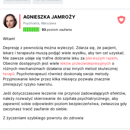
AGNIESZKA JAMROŻY
Psychiatra
,
Warszawa
93
poziom zaufania
Witam!
Depresję z pewnością można wyleczyć. Zdarza się, że pacjent,
lekarz i terapeuta muszą podjąć wiele wysiłku, aby ten cel uzyskać.
Nie zawsze udaje się trafne dobranie leku za
pierwszym razem
.
Obecnie dostępnych jest wiele
leków przeciwdepresyjnych
o
różnych mechanizmach działania oraz innych metod skutecznej
terapii
. Psychoterapeuci również doskonalą swoje metody.
Przyjmowanie leków przez kilka miesięcy pozwala znacznie
zmniejszyć ryzyko nawrotu.
Jeśli dotyczczasowe leczenie nie przynosi zadowalających efektów,
należy rozważyć skierowanie do szpitala psychiatrycznego, aby
zapewnić sobie odpowiedni poziom bezpieczeństwa, zwłaszcza gdy
zaczynasz tracić zaufanie do siebie.
Z życzeniami szybkiego powrotu do zdrowia