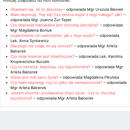
Poniżej znajdziesz do nich odnośniki:
Obawiam się, że to depresja
– odpowiada
Mgr Urszula Bieniek
Mam depresję. Tnę się! Czy można wyjść z tego nałogu? Jak?
–
odpowiada
Mgr Joanna Żur-Teper
Czy depresja maniakalna jest chorobą uleczalną?
– odpowiada
Mgr Magdalena Boniuk
Uzależnienie od narkotyków: jak z tego wyjść?
– odpowiada
Lek. Anna Syrkiewicz
Dlaczego nie udaje mi się umrzeć?
– odpowiada
Mgr Arleta
Balcerek
Czy moje łysienie jest dziedziczne?
– odpowiada
Lek. Karolina
Kropiewnicka-Buczek
Czy to nerwica, depresja, czy hipochondria?
– odpowiada
Mgr
Arleta Balcerek
Gdzie jest mój sens życia?
– odpowiada
Magdalena Pikulska
Czy mam depresję, czy to tylko złe samopoczucie?
– odpowiada
Mgr Arleta Balcerek
Jestem smutna i pozbawiona chęci życia - czy to choroba
psychiczna?
– odpowiada
Mgr Arleta Balcerek