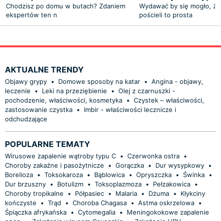
Chodzisz po domu w butach? Zdaniem
Wydawać by się mogło, że
ekspertów ten n
pościeli to prosta
AKTUALNE TRENDY
Objawy grypy
•
Domowe sposoby na katar
•
Angina - objawy,
leczenie
•
Leki na przeziębienie
•
Olej z czarnuszki -
pochodzenie, właściwości, kosmetyka
•
Czystek – właściwości,
zastosowanie czystka
•
Imbir - właściwości lecznicze i
odchudzające
POPULARNE TEMATY
Wirusowe zapalenie wątroby typu C
•
Czerwonka ostra
•
Choroby zakaźne i pasożytnicze
•
Gorączka
•
Dur wysypkowy
•
Borelioza
•
Toksokaroza
•
Bąblowica
•
Opryszczka
•
Świnka
•
Dur brzuszny
•
Botulizm
•
Toksoplazmoza
•
Pełzakowica
•
Choroby tropikalne
•
Półpasiec
•
Malaria
•
Dżuma
•
Kłykciny
kończyste
•
Trąd
•
Choroba Chagasa
•
Astma oskrzelowa
•
Śpiączka afrykańska
•
Cytomegalia
•
Meningokokowe zapalenie