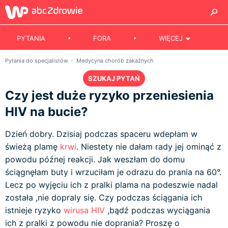
PYTANIA
FORA
WIĘCEJ
Pytania do specjalistów
Medycyna chorób zakaźnych
SZUKAJ PYTAŃ
Czy jest duże ryzyko przeniesienia
HIV na bucie?
Dzień dobry. Dzisiaj podczas spaceru wdepłam w
świeżą plamę
krwi
. Niestety nie dałam rady jej ominąć z
powodu późnej reakcji. Jak weszłam do domu
ściągnęłam buty i wrzuciłam je odrazu do prania na 60°.
Lecz po wyjęciu ich z pralki plama na podeszwie nadal
została ,nie dopraly się. Czy podczas ściągania ich
istnieje ryzyko
wirusa HIV
,bądź podczas wyciągania
ich z pralki z powodu nie doprania? Proszę o