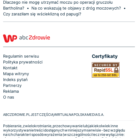
Dlaczego nie mogę utrzymać moczu po operacji gruczołu
Bartholina?
•
Na co wskazują te objawy z dróg moczowych?
•
Czy zaraziłam się wścieklizną od papugi?
Certyfikaty
Regulamin serwisu
Polityka prywatności
Kontakt
Mapa witryny
Indeks pytań
Partnerzy
Reklama
O nas
ABCZDROWIE.PL JEST CZĘŚCIĄ WIRTUALNA POLSKA MEDIA S.A.
Pobieranie, zwielokrotnianie, przechowywanie lub jakiekolwiek inne
wykorzystywanie treści dostępnych w niniejszym serwisie - bez względu
na ich charakter i sposób wyrażenia (w szczególności lecz nie wyłącznie: