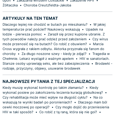
opon
•
Zakażania wirusem Coxsackie
•
Zakażenie HPV
•
Żółtaczka
•
Choroba Creutzfeldta-Jakoba
ARTYKUŁY NA TEN TEMAT
Dlaczego lepiej nie chodzić w butach po mieszkaniu?
•
W jakiej
temperaturze prać pościel? Naukowcy wskazują
•
Upadek na
lodzie - pierwsza pomoc
•
Zaraził się przez kupione ubranie. Z
tych powodów należy prać odzież przed założeniem
•
Czy wirus
może przenosić się na butach? Co robić z obuwiem?
•
Marcia
Cross wygrała z rakiem odbytu. Aktorka przyznała się fanom do
choroby
•
Za długo noszone szwy - kiedy je zdjąć?
•
Tragedia w
Chełmnie. Lekarz wystąpił z ważnym apelem
•
HIV w sanatoriach.
Starsze osoby uprawiają seks, ale bez zabezpieczenia
•
Brodawki -
rodzaje, przyczyny, objawy, usuwanie brodawek
NAJNOWSZE PYTANIA Z TEJ SPECJALIZACJI
Kiedy muszę wykonać kontrolę po takim złamaniu?
•
Kiedy
wykonać posiew po zakończeniu leczenia kuracją globulkową?
•
Czy rehabilitacja może mieć wpływ na długość cyklu?
•
Na co
wskazują te wyniki badań po poronieniach?
•
Dlaczego mam ból
cewki moczowej po operacji?
•
Czy mogło dojść do przeniesienia
HIV w taki sposób?
•
Co robić z tą raną, która się nie goi?
•