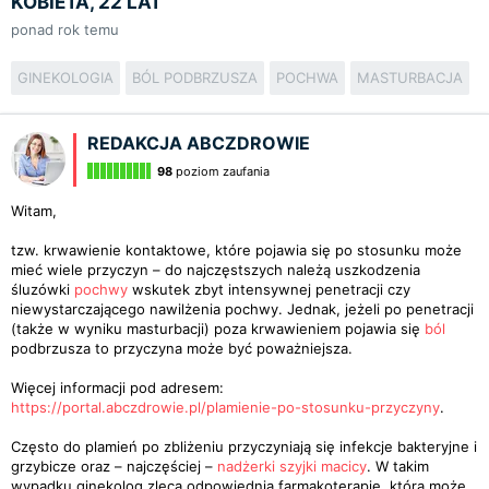
KOBIETA, 22 LAT
ponad rok temu
GINEKOLOGIA
BÓL PODBRZUSZA
POCHWA
MASTURBACJA
REDAKCJA ABCZDROWIE
98
poziom zaufania
Witam,
tzw. krwawienie kontaktowe, które pojawia się po stosunku może
mieć wiele przyczyn – do najczęstszych należą uszkodzenia
śluzówki
pochwy
wskutek zbyt intensywnej penetracji czy
niewystarczającego nawilżenia pochwy. Jednak, jeżeli po penetracji
(także w wyniku masturbacji) poza krwawieniem pojawia się
ból
podbrzusza to przyczyna może być poważniejsza.
Więcej informacji pod adresem:
https://portal.abczdrowie.pl/plamienie-po-stosunku-przyczyny
.
Często do plamień po zbliżeniu przyczyniają się infekcje bakteryjne i
grzybicze oraz – najczęściej –
nadżerki
szyjki macicy
. W takim
wypadku ginekolog zleca odpowiednią farmakoterapię, która może