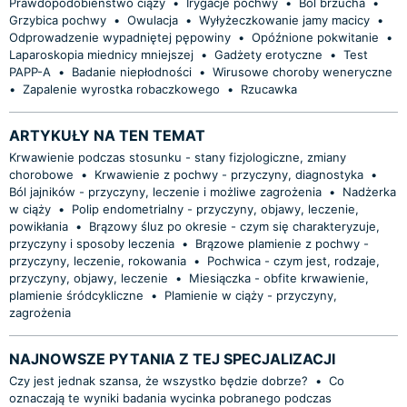
Prawdopodobieństwo ciąży
•
Irygacje pochwy
•
Ból brzucha
•
Grzybica pochwy
•
Owulacja
•
Wyłyżeczkowanie jamy macicy
•
Odprowadzenie wypadniętej pępowiny
•
Opóźnione pokwitanie
•
Laparoskopia miednicy mniejszej
•
Gadżety erotyczne
•
Test
PAPP-A
•
Badanie niepłodności
•
Wirusowe choroby weneryczne
•
Zapalenie wyrostka robaczkowego
•
Rzucawka
ARTYKUŁY NA TEN TEMAT
Krwawienie podczas stosunku - stany fizjologiczne, zmiany
chorobowe
•
Krwawienie z pochwy - przyczyny, diagnostyka
•
Ból jajników - przyczyny, leczenie i możliwe zagrożenia
•
Nadżerka
w ciąży
•
Polip endometrialny - przyczyny, objawy, leczenie,
powikłania
•
Brązowy śluz po okresie - czym się charakteryzuje,
przyczyny i sposoby leczenia
•
Brązowe plamienie z pochwy -
przyczyny, leczenie, rokowania
•
Pochwica - czym jest, rodzaje,
przyczyny, objawy, leczenie
•
Miesiączka - obfite krwawienie,
plamienie śródcykliczne
•
Plamienie w ciąży - przyczyny,
zagrożenia
NAJNOWSZE PYTANIA Z TEJ SPECJALIZACJI
Czy jest jednak szansa, że wszystko będzie dobrze?
•
Co
oznaczają te wyniki badania wycinka pobranego podczas