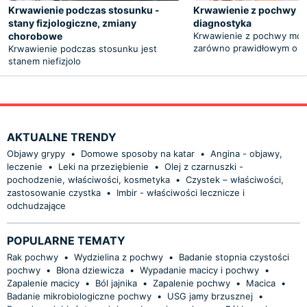
Krwawienie podczas stosunku -
Krwawienie z pochwy - 
stany fizjologiczne, zmiany
diagnostyka
chorobowe
Krwawienie z pochwy moż
zarówno prawidłowym o
Krwawienie podczas stosunku jest
stanem niefizjolo
AKTUALNE TRENDY
Objawy grypy
•
Domowe sposoby na katar
•
Angina - objawy,
leczenie
•
Leki na przeziębienie
•
Olej z czarnuszki -
pochodzenie, właściwości, kosmetyka
•
Czystek – właściwości,
zastosowanie czystka
•
Imbir - właściwości lecznicze i
odchudzające
POPULARNE TEMATY
Rak pochwy
•
Wydzielina z pochwy
•
Badanie stopnia czystości
pochwy
•
Błona dziewicza
•
Wypadanie macicy i pochwy
•
Zapalenie macicy
•
Ból jajnika
•
Zapalenie pochwy
•
Macica
•
Badanie mikrobiologiczne pochwy
•
USG jamy brzusznej
•