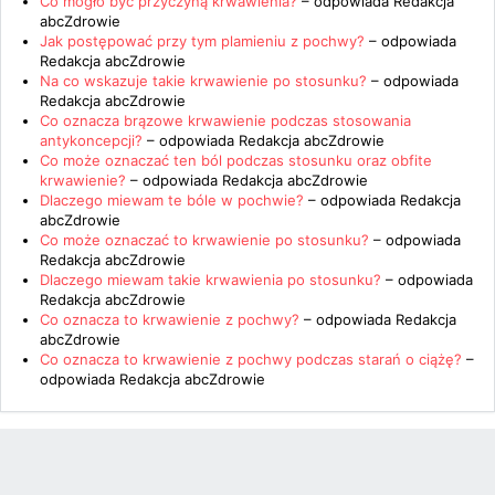
Co mogło być przyczyną krwawienia?
– odpowiada
Redakcja
abcZdrowie
Jak postępować przy tym plamieniu z pochwy?
– odpowiada
Redakcja abcZdrowie
Na co wskazuje takie krwawienie po stosunku?
– odpowiada
Redakcja abcZdrowie
Co oznacza brązowe krwawienie podczas stosowania
antykoncepcji?
– odpowiada
Redakcja abcZdrowie
Co może oznaczać ten ból podczas stosunku oraz obfite
krwawienie?
– odpowiada
Redakcja abcZdrowie
Dlaczego miewam te bóle w pochwie?
– odpowiada
Redakcja
abcZdrowie
Co może oznaczać to krwawienie po stosunku?
– odpowiada
Redakcja abcZdrowie
Dlaczego miewam takie krwawienia po stosunku?
– odpowiada
Redakcja abcZdrowie
Co oznacza to krwawienie z pochwy?
– odpowiada
Redakcja
abcZdrowie
Co oznacza to krwawienie z pochwy podczas starań o ciążę?
–
odpowiada
Redakcja abcZdrowie