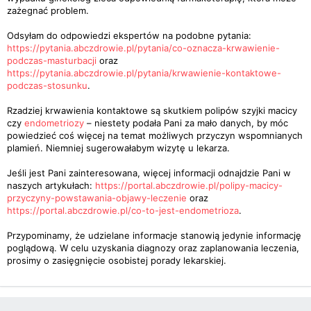
zażegnać problem.
Odsyłam do odpowiedzi ekspertów na podobne pytania:
https://pytania.abczdrowie.pl/pytania/co-oznacza-krwawienie-
podczas-masturbacji
oraz
https://pytania.abczdrowie.pl/pytania/krwawienie-kontaktowe-
podczas-stosunku
.
Rzadziej krwawienia kontaktowe są skutkiem polipów szyjki macicy
czy
endometriozy
– niestety podała Pani za mało danych, by móc
powiedzieć coś więcej na temat możliwych przyczyn wspomnianych
plamień. Niemniej sugerowałabym wizytę u lekarza.
Jeśli jest Pani zainteresowana, więcej informacji odnajdzie Pani w
naszych artykułach:
https://portal.abczdrowie.pl/polipy-macicy-
przyczyny-powstawania-objawy-leczenie
oraz
https://portal.abczdrowie.pl/co-to-jest-endometrioza
.
Przypominamy, że udzielane informacje stanowią jedynie informację
poglądową. W celu uzyskania diagnozy oraz zaplanowania leczenia,
prosimy o zasięgnięcie osobistej porady lekarskiej.