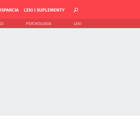
WSPARCIA
LEKI I SUPLEMENTY
KO
PSYCHOLOGIA
LEKI