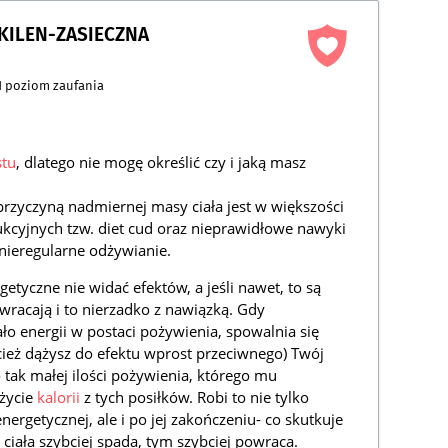
 KILEN-ZASIECZNA
1
poziom zaufania
stu
, dlatego nie mogę określić czy i jaką masz
przyczyną nadmiernej masy ciała jest w większości
kcyjnych tzw. diet cud oraz nieprawidłowe nawyki
nieregularne odżywianie.
tyczne nie widać efektów, a jeśli nawet, to są
wracają i to nierzadko z nawiązką. Gdy
o energii w postaci pożywienia, spowalnia się
ecież dążysz do efektu wprost przeciwnego) Twój
tak małej ilości pożywienia, którego mu
użycie
kalorii
z tych posiłków. Robi to nie tylko
ergetycznej, ale i po jej zakończeniu- co skutkuje
ciała szybciej spada, tym szybciej powraca.