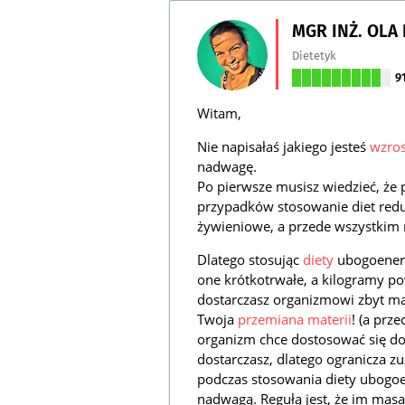
MGR INŻ. OLA
Dietetyk
9
Witam,
Nie napisałaś jakiego jesteś
wzro
nadwagę.
Po pierwsze musisz wiedzieć, że 
przypadków stosowanie diet redu
żywieniowe, a przede wszystkim 
Dlatego stosując
diety
ubogoenerge
one krótkotrwałe, a kilogramy po
dostarczasz organizmowi zbyt mał
Twoja
przemiana materii
! (a prz
organizm chce dostosować się do 
dostarczasz, dlatego ogranicza z
podczas stosowania diety ubogoen
nadwagą. Regułą jest, że im masa 