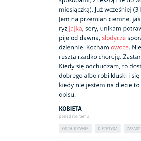
sposobami, z resztą nie do wsz
miesiączką). Już wcześniej (
Jem na przemian ciemne, jas
ryż,
jajka
, sery, unikam potr
piję od dawna,
słodycze
spora
dziennie. Kocham
owoce
. Ni
resztą rzadko choruję. Zastan
Kiedy się odchudzam, to dos
dobrego albo robi kluski i si
kiedy nie jestem na diecie t
opisu.
KOBIETA
ponad rok temu
ODCHUDZANIE
DIETETYKA
ZASADY