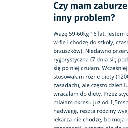
Czy mam zaburzen
inny problem?
Ważę 59-60kg 16 lat, jestem 
w-fie i chodzę do szkoły, cza
brzuszków). Niedawno prze
rygorystyczna (7 dnia się po
się po niej czułam. Wcześnie
stosowałam różne diety (120
zasadach), ale często dzień 
wracałam do diety. Przez styc
miałam okresu już od 1,5ms
nadwagę, reszta rodziny wyg
lekarza nie chodzę, bo moj