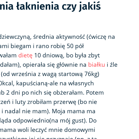
ia łaknienia czy jakiś
dziewczyną, średnia aktywność (ćwiczę na
sami biegam i rano robię 50 pół
rwałam
dietę
10 dniową, bo była zbyt
ddałam), opierała się głównie na
białku
i źle
j (od września z wagą startową 76kg)
0kcal, kapuścianą-ale na własnych
lub 2 dni po nich się obżerałam. Potem
zeń i luty zrobiłam przerwę (bo nie
c i nadal nie mam). Moja mama ma
ląda odpowiednio(na mój gust). Do
a mama woli leczyć mnie domowymi