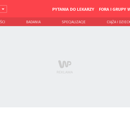
PYTANIA DO LEKARZY
FORA I GRUPY 
J
ŚCI
BADANIA
SPECJALIZACJE
CIĄŻA I DZIEC