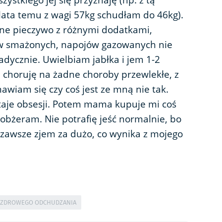
ystkiego jej się przyznaję (np. z tą
3 lata temu z wagi 57kg schudłam do 46kg).
ne pieczywo z różnymi dodatkami,
aw smażonych, napojów gazowanych nie
dycznie. Uwielbiam jabłka i jem 1-2
e choruję na żadne choroby przewlekłe, z
awiam się czy coś jest ze mną nie tak.
taje obsesji. Potem mama kupuje mi coś
ę obżeram. Nie potrafię jeść normalnie, bo
o zawsze zjem za dużo, co wynika z mojego
 ZDROWEGO ODCHUDZANIA