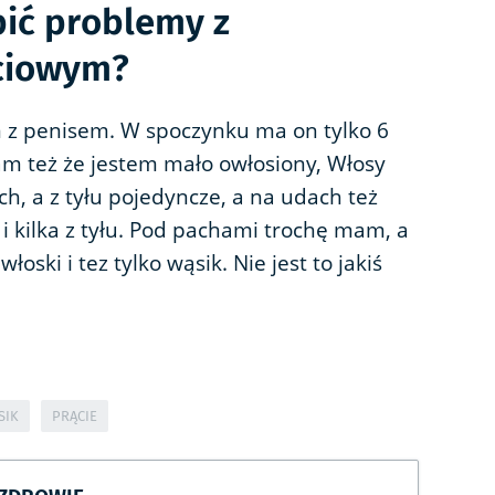
ić problemy z
ciowym?
 z penisem. W spoczynku ma on tylko 6
am też że jestem mało owłosiony, Włosy
h, a z tyłu pojedyncze, a na udach też
i kilka z tyłu. Pod pachami trochę mam, a
łoski i tez tylko wąsik. Nie jest to jakiś
SIK
PRĄCIE