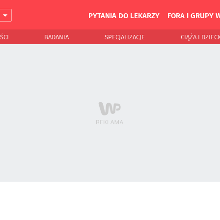
PYTANIA DO LEKARZY
FORA I GRUPY 
J
ŚCI
BADANIA
SPECJALIZACJE
CIĄŻA I DZIEC