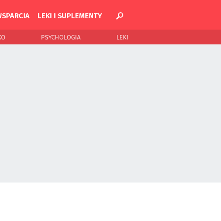
WSPARCIA
LEKI I SUPLEMENTY
KO
PSYCHOLOGIA
LEKI