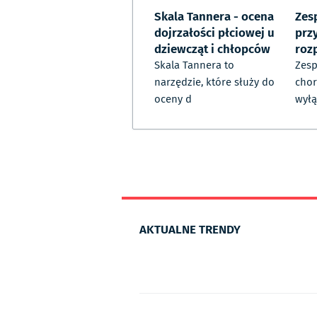
Skala Tannera - ocena
Zesp
dojrzałości płciowej u
prz
dziewcząt i chłopców
roz
Skala Tannera to
Zesp
narzędzie, które służy do
chor
oceny d
wyłą
AKTUALNE TRENDY