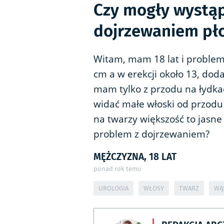
Czy mogły wystąp
dojrzewaniem pł
Witam, mam 18 lat i problem
cm a w erekcji około 13, dod
mam tylko z przodu na łydkac
widać małe włoski od przodu 
na twarzy większość to jasne w
problem z dojrzewaniem?
MĘŻCZYZNA, 18 LAT
ponad rok temu
UROLOGIA
WŁOSY
TWARZ
WĄ