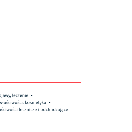
bjawy, leczenie
•
 właściwości, kosmetyka
•
aściwości lecznicze i odchudzające