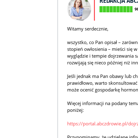
REDAKCJA AB
9
Witamy serdecznie,
wszystko, co Pan opisał – zarówno
stopień owłosienia – mieści się 
wyglądzie i tempie dojrzewania są
rozwijają się nieco później niż inn
Jeśli jednak ma Pan obawy lub ch
prawidłowo, warto skonsultować s
może ocenić gospodarkę hormona
Więcej informacji na podany tem
poniżej:
https://portal.abczdrowie.pl/doj
Przypominamy, że udzielane info