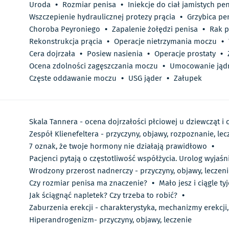
Uroda
•
Rozmiar penisa
•
Iniekcje do ciał jamistych pe
Wszczepienie hydraulicznej protezy prącia
•
Grzybica pe
Choroba Peyroniego
•
Zapalenie żołędzi penisa
•
Rak p
Rekonstrukcja prącia
•
Operacje nietrzymania moczu
•
Cera dojrzała
•
Posiew nasienia
•
Operacje prostaty
•
Ocena zdolności zagęszczania moczu
•
Umocowanie jąd
Częste oddawanie moczu
•
USG jąder
•
Załupek
Skala Tannera - ocena dojrzałości płciowej u dziewcząt i
Zespół Klienefeltera - przyczyny, objawy, rozpoznanie, lec
7 oznak, że twoje hormony nie działają prawidłowo
•
Pacjenci pytają o częstotliwość współżycia. Urolog wyjaśn
Wrodzony przerost nadnerczy - przyczyny, objawy, leczenie
Czy rozmiar penisa ma znaczenie?
•
Mało jesz i ciągle t
Jak ściągnąć napletek? Czy trzeba to robić?
•
Zaburzenia erekcji - charakterystyka, mechanizmy erekcji,
Hiperandrogenizm- przyczyny, objawy, leczenie