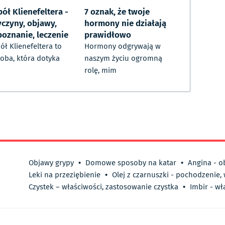
ół Klienefeltera -
7 oznak, że twoje
yczyny, objawy,
hormony nie działają
poznanie, leczenie
prawidłowo
ół Klienefeltera to
Hormony odgrywają w
oba, która dotyka
naszym życiu ogromną
rolę, mim
Objawy grypy
•
Domowe sposoby na katar
•
Angina - o
Leki na przeziębienie
•
Olej z czarnuszki - pochodzenie,
Czystek – właściwości, zastosowanie czystka
•
Imbir - wł