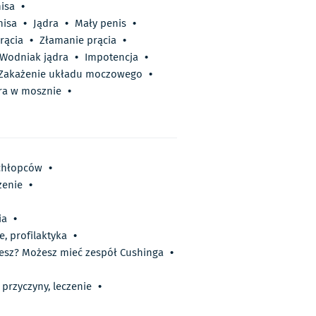
nisa
•
nisa
•
Jądra
•
Mały penis
•
rącia
•
Złamanie prącia
•
Wodniak jądra
•
Impotencja
•
Zakażenie układu moczowego
•
ra w mosznie
•
 chłopców
•
zenie
•
ia
•
, profilaktyka
•
yjesz? Możesz mieć zespół Cushinga
•
 przyczyny, leczenie
•