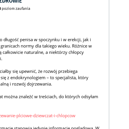
CZDROWIE
8
poziom zaufania
 długość penisa w spoczynku i w erekcji, jak i
w granicach normy dla takiego wieku. Różnice w
 całkowicie naturalne, a niektórzy chłopcy
i.
ciałby się upewnić, że rozwój przebiega
ię z endokrynologiem – to specjalista, który
lną i rozwój dojrzewania.
at można znaleźć w treściach, do których odsyłam
rzewanie-plciowe-dziewczat-i-chlopcow
rmacje stanowią jedynie informację poglądową. W