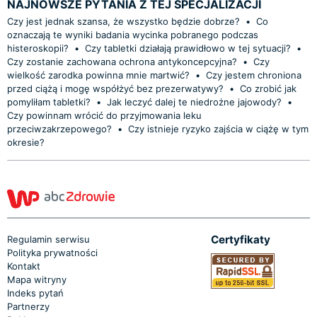
NAJNOWSZE PYTANIA Z TEJ SPECJALIZACJI
Czy jest jednak szansa, że wszystko będzie dobrze?
•
Co
oznaczają te wyniki badania wycinka pobranego podczas
histeroskopii?
•
Czy tabletki działają prawidłowo w tej sytuacji?
•
Czy zostanie zachowana ochrona antykoncepcyjna?
•
Czy
wielkość zarodka powinna mnie martwić?
•
Czy jestem chroniona
przed ciążą i mogę współżyć bez prezerwatywy?
•
Co zrobić jak
pomyliłam tabletki?
•
Jak leczyć dalej te niedrożne jajowody?
•
Czy powinnam wrócić do przyjmowania leku
przeciwzakrzepowego?
•
Czy istnieje ryzyko zajścia w ciążę w tym
okresie?
Certyfikaty
Regulamin serwisu
Polityka prywatności
Kontakt
Mapa witryny
Indeks pytań
Partnerzy