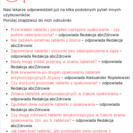
Nasi lekarze odpowiedzieli już na kilka podobnych pytań innych
użytkowników.
Poniżej znajdziesz do nich odnośniki:
Przerwałam tabletki i zaczęłam następne opakowanie - czy
jestem zabezpieczona?
– odpowiada
Redakcja abcZdrowie
Nie zażyłam ostatniej tabletki z blistra
– odpowiada
Redakcja
abcZdrowie
Zapomniane tabletki i stosunki bez zabezpieczenia a ciąża
–
odpowiada
Redakcja abcZdrowie
Kiedy mogę zrobić przerwę w braniu tabletek?
– odpowiada
Redakcja abcZdrowie
Brak krwawienia po drugim opakowaniu tabletek
antykoncepcyjnych Atywia
– odpowiada
Aleksander Ropielewski
Czy wyrzucić pozostałe tabletki z opakowania?
– odpowiada
Redakcja abcZdrowie
Zmiana tabletek antykoncepcyjnych w trakcie opakowania
–
odpowiada
Redakcja abcZdrowie
Zgubiłam dwie ostatnie tabletki z opakowania
– odpowiada
Redakcja abcZdrowie
Czy mogę odstawić tabletki antykoncepcyjne w trakcie brania
opakowania, tzn. po 3. tabletce?
– odpowiada
Redakcja
abcZdrowie
Jak mam brać tabletki, gdy pominęłam dwie ostatnie z