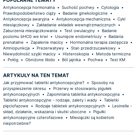
Antykoncepcja hormonalna
•
Suchość pochwy
•
Cytologia
•
Prawdopodobieństwo ciąży
•
Badanie ginekologiczne
•
Antykoncepcja awaryjna
•
Antykoncepcja mechaniczna
•
Cykl
miesiączkowy
•
Zakładanie wkładek wewnątrzmacicznych
•
Zaburzenia miesiączkowania
•
Test owulacyjny
•
Badanie
poziomu bHCG we krwi
•
Usunięcie endometriozy
•
Badania
prenatalne
•
Zapalenie macicy
•
Hormonalna terapia zastępcza
•
Amniopunkcja
•
Prezerwatywy
•
Stan przedrzucawkowy
•
Niewydolność szyjki macicy
•
Histeroskopia
•
Metoda termiczna
•
Połóg
•
Obniżone libido
•
Ból jajnika
•
Pochwa
•
Test KM
ARTYKUŁY NA TEN TEMAT
Jak przyjmować tabletki antykoncepcyjne?
•
Sposoby na
przyspieszenie okresu
•
Przerwy w stosowaniu pigułek
antykoncepcyjnych
•
Zapomniana tabletka antykoncepcyjna
•
Tabletki antykoncepcyjne - rodzaje, zalety i wady
•
Tabletki
pięciofazowe
•
Rodzaje tabletek antykoncepcyjnych
•
Lesinelle -
skład, działanie, wskazania i skutki uboczne
•
Pigułki
antykoncepcyjne czterofazowe
•
Miesiączki są kobietom
niepotrzebne?