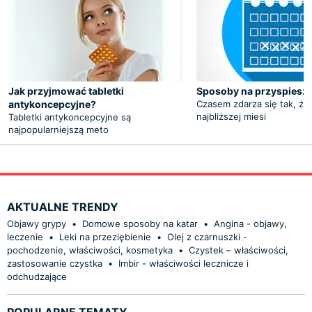
Jak przyjmować tabletki
Sposoby na przyspiesze
antykoncepcyjne?
Czasem zdarza się tak, że
najbliższej miesi
Tabletki antykoncepcyjne są
najpopularniejszą meto
AKTUALNE TRENDY
Objawy grypy
•
Domowe sposoby na katar
•
Angina - objawy,
leczenie
•
Leki na przeziębienie
•
Olej z czarnuszki -
pochodzenie, właściwości, kosmetyka
•
Czystek – właściwości,
zastosowanie czystka
•
Imbir - właściwości lecznicze i
odchudzające
POPULARNE TEMATY