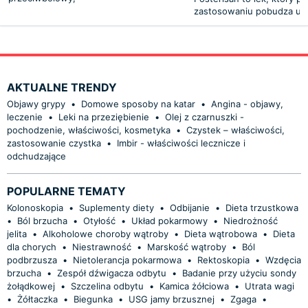
zastosowaniu pobudza u
AKTUALNE TRENDY
Objawy grypy
•
Domowe sposoby na katar
•
Angina - objawy,
leczenie
•
Leki na przeziębienie
•
Olej z czarnuszki -
pochodzenie, właściwości, kosmetyka
•
Czystek – właściwości,
zastosowanie czystka
•
Imbir - właściwości lecznicze i
odchudzające
POPULARNE TEMATY
Kolonoskopia
•
Suplementy diety
•
Odbijanie
•
Dieta trzustkowa
•
Ból brzucha
•
Otyłość
•
Układ pokarmowy
•
Niedrożność
jelita
•
Alkoholowe choroby wątroby
•
Dieta wątrobowa
•
Dieta
dla chorych
•
Niestrawność
•
Marskość wątroby
•
Ból
podbrzusza
•
Nietolerancja pokarmowa
•
Rektoskopia
•
Wzdęcia
brzucha
•
Zespół dźwigacza odbytu
•
Badanie przy użyciu sondy
żołądkowej
•
Szczelina odbytu
•
Kamica żółciowa
•
Utrata wagi
•
Żółtaczka
•
Biegunka
•
USG jamy brzusznej
•
Zgaga
•