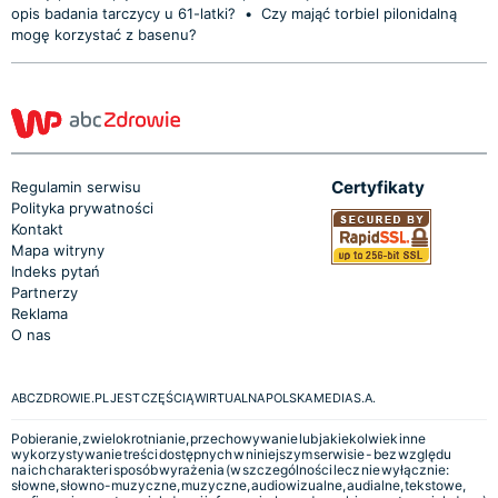
opis badania tarczycy u 61-latki?
•
Czy mająć torbiel pilonidalną
mogę korzystać z basenu?
Certyfikaty
Regulamin serwisu
Polityka prywatności
Kontakt
Mapa witryny
Indeks pytań
Partnerzy
Reklama
O nas
ABCZDROWIE.PL JEST CZĘŚCIĄ WIRTUALNA POLSKA MEDIA S.A.
Pobieranie, zwielokrotnianie, przechowywanie lub jakiekolwiek inne
wykorzystywanie treści dostępnych w niniejszym serwisie - bez względu
na ich charakter i sposób wyrażenia (w szczególności lecz nie wyłącznie:
słowne, słowno-muzyczne, muzyczne, audiowizualne, audialne, tekstowe,