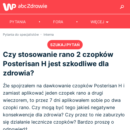
PYTANIA
FORA
WIĘCEJ
Pytania do specjalistów
Interna
SZUKAJ PYTAŃ
Czy stosowanie rano 2 czopków
Posterisan H jest szkodliwe dla
zdrowia?
Źle spojrzałem na dawkowanie czopków Posterisan H i
zamiast aplikować jeden czopek rano a drugi
wieczorem, to przez 7 dni aplikowałem sobie po dwa
czopki rano. Czy mogą być tego jakieś negatywne
konsekwencje dla zdrowia? Czy przez to nie zaburzyło
się działanie lecznicze czopków? Bardzo proszę o
odpowiedź.