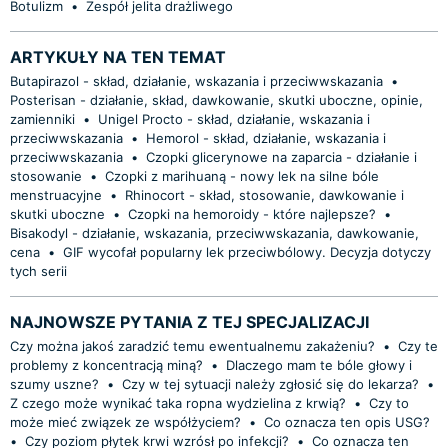
Botulizm
•
Zespół jelita drażliwego
ARTYKUŁY NA TEN TEMAT
Butapirazol - skład, działanie, wskazania i przeciwwskazania
•
Posterisan - działanie, skład, dawkowanie, skutki uboczne, opinie,
zamienniki
•
Unigel Procto - skład, działanie, wskazania i
przeciwwskazania
•
Hemorol - skład, działanie, wskazania i
przeciwwskazania
•
Czopki glicerynowe na zaparcia - działanie i
stosowanie
•
Czopki z marihuaną - nowy lek na silne bóle
menstruacyjne
•
Rhinocort - skład, stosowanie, dawkowanie i
skutki uboczne
•
Czopki na hemoroidy - które najlepsze?
•
Bisakodyl - działanie, wskazania, przeciwwskazania, dawkowanie,
cena
•
GIF wycofał popularny lek przeciwbólowy. Decyzja dotyczy
tych serii
NAJNOWSZE PYTANIA Z TEJ SPECJALIZACJI
Czy można jakoś zaradzić temu ewentualnemu zakażeniu?
•
Czy te
problemy z koncentracją miną?
•
Dlaczego mam te bóle głowy i
szumy uszne?
•
Czy w tej sytuacji należy zgłosić się do lekarza?
•
Z czego może wynikać taka ropna wydzielina z krwią?
•
Czy to
może mieć związek ze współżyciem?
•
Co oznacza ten opis USG?
•
Czy poziom płytek krwi wzrósł po infekcji?
•
Co oznacza ten