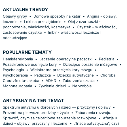
AKTUALNE TRENDY
Objawy grypy
•
Domowe sposoby na katar
•
Angina - objawy,
leczenie
•
Leki na przeziębienie
•
Olej z czarnuszki -
pochodzenie, właściwości, kosmetyka
•
Czystek – właściwości,
zastosowanie czystka
•
Imbir - właściwości lecznicze i
odchudzające
POPULARNE TEMATY
Hemisferektomia
•
Leczenie operacyjne padaczki
•
Pediatria
•
Pozaskroniowe usunięcie kory
•
Dziecięce porażenie mózgowe
•
Psychologia
•
Wielokrotne przecięcia kory mózgu
•
Psychoterapia
•
Padaczka
•
Dziecko autystyczne
•
Choroba
Creutzfeldta-Jakoba
•
ADHD
•
Zaburzenia czucia
•
Mononeuropatia
•
Żywienie dzieci
•
Nerwobóle
ARTYKUŁY NA TEN TEMAT
Spektrum autyzmu u dorosłych i dzieci — przyczyny i objawy
•
Prezent na pierwsze urodziny - życie
•
Zaburzenia rozwoju.
Sprawdź, czym są całościowe zaburzenia rozwojowe
•
Afazja u
dzieci - objawy, przyczyny i leczenie
•
„Triada autystyczna", czyli