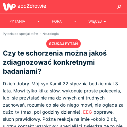
PYTANIA
FORA
WIĘCEJ
Pytania do specjalistów
Neurologia
SZUKAJ PYTAŃ
Czy te schorzenia można jakoś
zdiagnozować konkretnymi
badaniami?
Dzień dobry. Mój syn Kamil 22 stycznia bedzie mial 3
lata. Mowi tylko kilka słów, wykonuje proste polecenia,
lubi sie przytulać,nie ma dziwnych ani trudnych
zachowań, rozumie co sie do niego mowi, nie oglada za
dużo tv (max. pol godziny dziennie).
EEG
poprawe,
słuch prawidłowy. Późna reakcja na imie -okolo 2 r.ż,
ulotny kontakt wzrokowy, specjaliści twierdzą ze to nie