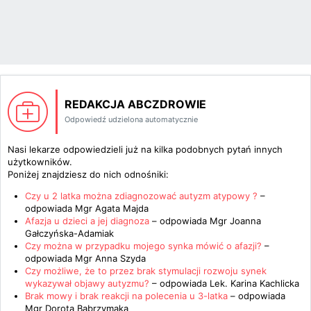
REDAKCJA ABCZDROWIE
Odpowiedź udzielona automatycznie
Nasi lekarze odpowiedzieli już na kilka podobnych pytań innych
użytkowników.
Poniżej znajdziesz do nich odnośniki:
Czy u 2 latka można zdiagnozować autyzm atypowy ?
–
odpowiada
Mgr Agata Majda
Afazja u dzieci a jej diagnoza
– odpowiada
Mgr Joanna
Gałczyńska-Adamiak
Czy można w przypadku mojego synka mówić o afazji?
–
odpowiada
Mgr Anna Szyda
Czy możliwe, że to przez brak stymulacji rozwoju synek
wykazywał objawy autyzmu?
– odpowiada
Lek. Karina Kachlicka
Brak mowy i brak reakcji na polecenia u 3-latka
– odpowiada
Mgr Dorota Babrzymąka