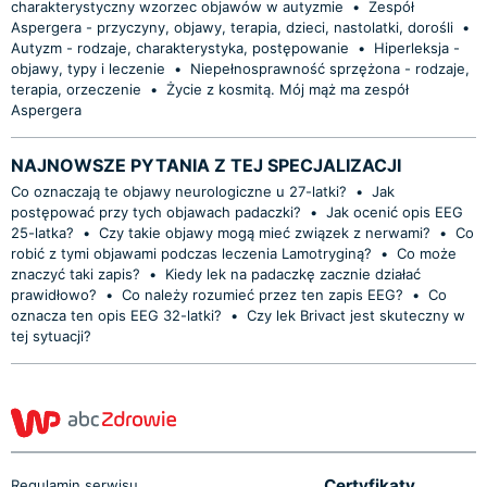
charakterystyczny wzorzec objawów w autyzmie
•
Zespół
Aspergera - przyczyny, objawy, terapia, dzieci, nastolatki, dorośli
•
Autyzm - rodzaje, charakterystyka, postępowanie
•
Hiperleksja -
objawy, typy i leczenie
•
Niepełnosprawność sprzężona - rodzaje,
terapia, orzeczenie
•
Życie z kosmitą. Mój mąż ma zespół
Aspergera
NAJNOWSZE PYTANIA Z TEJ SPECJALIZACJI
Co oznaczają te objawy neurologiczne u 27-latki?
•
Jak
postępować przy tych objawach padaczki?
•
Jak ocenić opis EEG
25-latka?
•
Czy takie objawy mogą mieć związek z nerwami?
•
Co
robić z tymi objawami podczas leczenia Lamotryginą?
•
Co może
znaczyć taki zapis?
•
Kiedy lek na padaczkę zacznie działać
prawidłowo?
•
Co należy rozumieć przez ten zapis EEG?
•
Co
oznacza ten opis EEG 32-latki?
•
Czy lek Brivact jest skuteczny w
tej sytuacji?
Certyfikaty
Regulamin serwisu