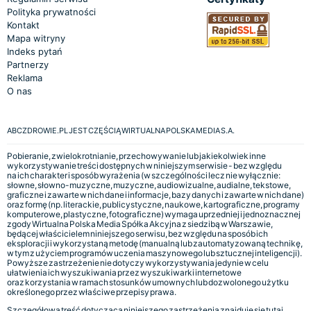
Polityka prywatności
Kontakt
Mapa witryny
Indeks pytań
Partnerzy
Reklama
O nas
ABCZDROWIE.PL JEST CZĘŚCIĄ WIRTUALNA POLSKA MEDIA S.A.
Pobieranie, zwielokrotnianie, przechowywanie lub jakiekolwiek inne
wykorzystywanie treści dostępnych w niniejszym serwisie - bez względu
na ich charakter i sposób wyrażenia (w szczególności lecz nie wyłącznie:
słowne, słowno-muzyczne, muzyczne, audiowizualne, audialne, tekstowe,
graficzne i zawarte w nich dane i informacje, bazy danych i zawarte w nich dane)
oraz formę (np. literackie, publicystyczne, naukowe, kartograficzne, programy
komputerowe, plastyczne, fotograficzne) wymaga uprzedniej i jednoznacznej
zgody Wirtualna Polska Media Spółka Akcyjna z siedzibą w Warszawie,
będącej właścicielem niniejszego serwisu, bez względu na sposób ich
eksploracji i wykorzystaną metodę (manualną lub zautomatyzowaną technikę,
w tym z użyciem programów uczenia maszynowego lub sztucznej inteligencji).
Powyższe zastrzeżenie nie dotyczy wykorzystywania jedynie w celu
ułatwienia ich wyszukiwania przez wyszukiwarki internetowe
oraz korzystania w ramach stosunków umownych lub dozwolonego użytku
określonego przez właściwe przepisy prawa.
Szczegółowa treść dotycząca niniejszego zastrzeżenia znajduje się
tutaj.