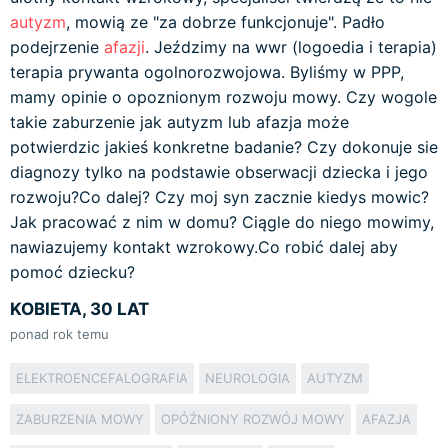
autyzm
, mowią ze "za dobrze funkcjonuje". Padło
podejrzenie
afazji
. Jeździmy na wwr (logoedia i terapia)
terapia prywanta ogolnorozwojowa. Byliśmy w PPP,
mamy opinie o opoznionym rozwoju mowy. Czy wogole
takie zaburzenie jak autyzm lub afazja może
potwierdzic jakieś konkretne badanie? Czy dokonuje sie
diagnozy tylko na podstawie obserwacji dziecka i jego
rozwoju?Co dalej? Czy moj syn zacznie kiedys mowic?
Jak pracować z nim w domu? Ciągle do niego mowimy,
nawiazujemy kontakt wzrokowy.Co robić dalej aby
pomoć dziecku?
KOBIETA, 30 LAT
ponad rok temu
ELEKTROENCEFALOGRAFIA
NEUROLOGIA
AUTYZM
ZABURZENIA MOWY
OPÓŹNIONY ROZWÓJ MOWY
AFAZJA