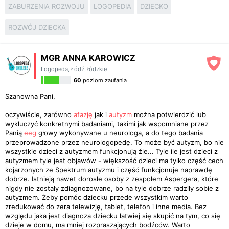
ZABURZENIA ROZWOJU
LOGOPEDIA
DZIECKO
ROZWÓJ DZIECKA
MGR ANNA KAROWICZ
Logopeda
,
Łódź, łódzkie
60
poziom zaufania
Szanowna Pani,
oczywiście, zarówno
afazję
jak i
autyzm
można potwierdzić lub
wykluczyć konkretnymi badaniami, takimi jak wspomniane przez
Panią
eeg
głowy wykonywane u neurologa, a do tego badania
przeprowadzone przez neurologopedę. To może być autyzm, bo nie
wszystkie dzieci z autyzmem funkcjonują źle... Tyle ile jest dzieci z
autyzmem tyle jest objawów - większość dzieci ma tylko część cech
kojarzonych ze Spektrum autyzmu i część funkcjonuje naprawdę
dobrze. Istnieją nawet dorosłe osoby z zespołem Aspergera, które
nigdy nie zostały zdiagnozowane, bo na tyle dobrze radziły sobie z
autyzmem. Żeby pomóc dziecku przede wszystkim warto
zredukować do zera telewizję, tablet, telefon i inne media. Bez
względu jaka jest diagnoza dziecku łatwiej się skupić na tym, co się
dzieje w domu, ma mniej rozpraszających bodźców. Warto