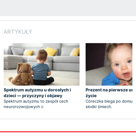
ARTYKUŁY
Spektrum autyzmu u dorosłych i
Prezent na pierwsze uro
dzieci — przyczyny i objawy
życie
Spektrum autyzmu to zespół cech
Córeczka biega po domu. S
neurorozwojowych c
słodki śmiech.