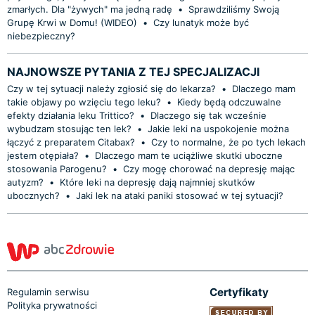
zmarłych. Dla "żywych" ma jedną radę
•
Sprawdziliśmy Swoją
Grupę Krwi w Domu! (WIDEO)
•
Czy lunatyk może być
niebezpieczny?
NAJNOWSZE PYTANIA Z TEJ SPECJALIZACJI
Czy w tej sytuacji należy zgłosić się do lekarza?
•
Dlaczego mam
takie objawy po wzięciu tego leku?
•
Kiedy będą odczuwalne
efekty działania leku Trittico?
•
Dlaczego się tak wcześnie
wybudzam stosując ten lek?
•
Jakie leki na uspokojenie można
łączyć z preparatem Citabax?
•
Czy to normalne, że po tych lekach
jestem otępiała?
•
Dlaczego mam te uciążliwe skutki uboczne
stosowania Parogenu?
•
Czy mogę chorować na depresję mając
autyzm?
•
Które leki na depresję dają najmniej skutków
ubocznych?
•
Jaki lek na ataki paniki stosować w tej sytuacji?
Certyfikaty
Regulamin serwisu
Polityka prywatności