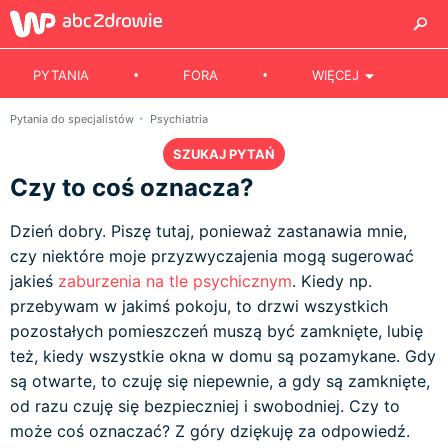
PYTANIA
FORA
WIĘCEJ
Pytania do specjalistów
Psychiatria
SZUKAJ PYTAŃ
Czy to coś oznacza?
Dzień dobry. Piszę tutaj, ponieważ zastanawia mnie,
czy niektóre moje przyzwyczajenia mogą sugerować
jakieś
zaburzenia na tle psychicznym
. Kiedy np.
przebywam w jakimś pokoju, to drzwi wszystkich
pozostałych pomieszczeń muszą być zamknięte, lubię
też, kiedy wszystkie okna w domu są pozamykane. Gdy
są otwarte, to czuję się niepewnie, a gdy są zamknięte,
od razu czuję się bezpieczniej i swobodniej. Czy to
może coś oznaczać? Z góry dziękuję za odpowiedź.