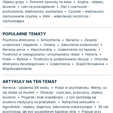
Objawy grypy
•
Domowe sposoby na katar
•
Angina - objawy,
leczenie
•
Leki na przeziębienie
•
Olej z czarnuszki -
pochodzenie, właściwości, kosmetyka
•
Czystek – właściwości,
zastosowanie czystka
•
Imbir - właściwości lecznicze i
odchudzające
POPULARNE TEMATY
Psychoza afektywna
•
Schizofrenia
•
Nerwica
•
Zespoły
urojeniowe i otępienie
•
Omamy
•
Zaburzenia osobowości
•
Nerwica serca
•
Hipochondria
•
Uzależnienie od hazardu
•
Trudności w nawiązywaniu i utrzymywaniu relacji
•
Histeria
•
Fobie
•
Bulimia
•
Trudności w podejmowaniu decyzji
•
Choroba
afektywna dwubiegunowa
•
Uzależnienia
•
Zespół Korsakowa
•
Współuzależnienie
ARTYKUŁY NA TEN TEMAT
Nerwica - epidemia XXI wieku
•
Pobyt w psychiatryku. Wiemy, co
się dzieje za murami
•
Obsesja - czym jest, przyczyny, objawy,
leczenie
•
Pogarda i brak współpracy - z tym spotykają się
studenci medycyny na praktykach
•
Natręctwa seksualne
•
Agorafobia - objawy, diagnoza, zaburzenia towarzyszące
•
39 rad
psychologa, jak być szczęśliwym każdego dnia
•
Pracuje przy