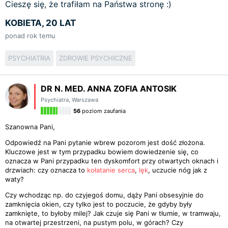
Cieszę się, że trafiłam na Państwa stronę :)
KOBIETA, 20 LAT
ponad rok temu
PSYCHIATRIA
ZDROWIE PSYCHICZNE
DR N. MED. ANNA ZOFIA ANTOSIK
Psychiatra
,
Warszawa
56
poziom zaufania
Szanowna Pani,
Odpowiedź na Pani pytanie wbrew pozorom jest dość złożona.
Kluczowe jest w tym przypadku bowiem dowiedzenie się, co
oznacza w Pani przypadku ten dyskomfort przy otwartych oknach i
drzwiach: czy oznacza to
kołatanie serca
,
lęk
, uczucie nóg jak z
waty?
Czy wchodząc np. do czyjegoś domu, dąży Pani obsesyjnie do
zamknięcia okien, czy tylko jest to poczucie, że gdyby były
zamknięte, to byłoby milej? Jak czuje się Pani w tłumie, w tramwaju,
na otwartej przestrzeni, na pustym polu, w górach? Czy