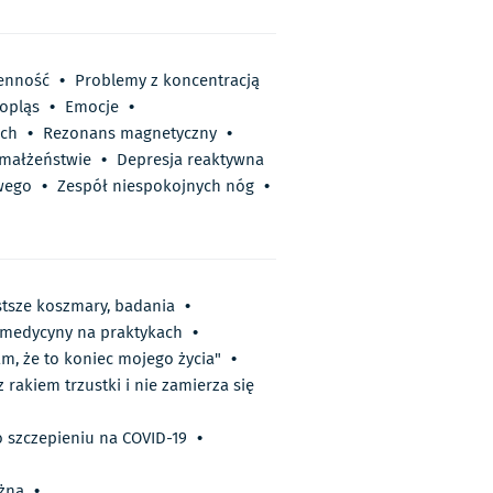
enność
•
Problemy z koncentracją
opląs
•
Emocje
•
ach
•
Rezonans magnetyczny
•
 małżeństwie
•
Depresja reaktywna
wego
•
Zespół niespokojnych nóg
•
stsze koszmary, badania
•
i medycyny na praktykach
•
m, że to koniec mojego życia"
•
z rakiem trzustki i nie zamierza się
o szczepieniu na COVID-19
•
ażna
•