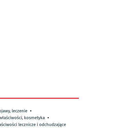
bjawy, leczenie
•
 właściwości, kosmetyka
•
aściwości lecznicze i odchudzające