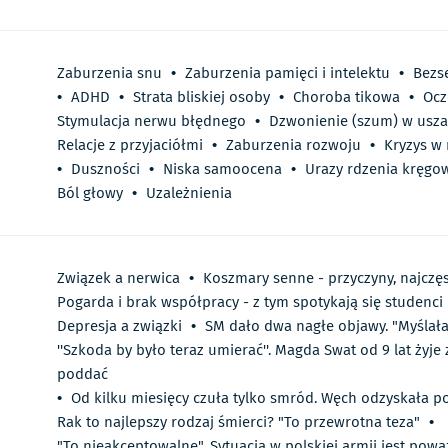
Zaburzenia snu
•
Zaburzenia pamięci i intelektu
•
Bezs
•
ADHD
•
Strata bliskiej osoby
•
Choroba tikowa
•
Ocz
Stymulacja nerwu błędnego
•
Dzwonienie (szum) w usz
Relacje z przyjaciółmi
•
Zaburzenia rozwoju
•
Kryzys w
•
Duszności
•
Niska samoocena
•
Urazy rdzenia kręgo
Ból głowy
•
Uzależnienia
Związek a nerwica
•
Koszmary senne - przyczyny, najczę
Pogarda i brak współpracy - z tym spotykają się studenc
Depresja a związki
•
SM dało dwa nagłe objawy. "Myślała
''Szkoda by było teraz umierać''. Magda Swat od 9 lat żyje 
poddać
•
Od kilku miesięcy czuła tylko smród. Węch odzyskała p
Rak to najlepszy rodzaj śmierci? "To przewrotna teza"
•
"To nieakceptowalne". Sytuacja w polskiej armii jest pow