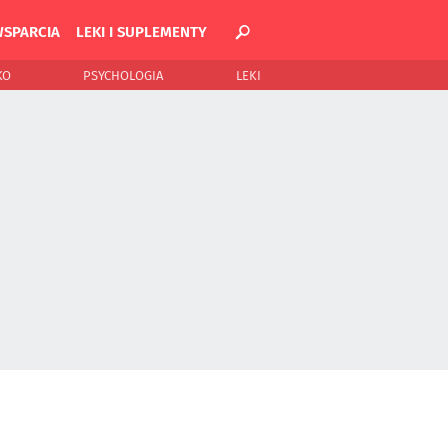
WSPARCIA
LEKI I SUPLEMENTY
KO
PSYCHOLOGIA
LEKI