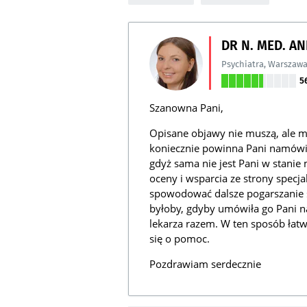
DR N. MED. A
Psychiatra
,
Warszaw
5
Szanowna Pani,
Opisane objawy nie muszą, ale m
koniecznie powinna Pani namówić 
gdyż sama nie jest Pani w stani
oceny i wsparcia ze strony specj
spowodować dalsze pogarszanie 
byłoby, gdyby umówiła go Pani na
lekarza razem. W ten sposób ła
się o pomoc.
Pozdrawiam serdecznie