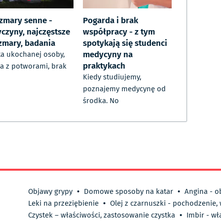
zmary senne -
Pogarda i brak
yczyny, najczęstsze
współpracy - z tym
zmary, badania
spotykają się studenci
medycyny na
ta ukochanej osoby,
praktykach
a z potworami, brak
Kiedy studiujemy,
poznajemy medycynę od
środka. No
Objawy grypy
•
Domowe sposoby na katar
•
Angina - o
Leki na przeziębienie
•
Olej z czarnuszki - pochodzenie,
Czystek – właściwości, zastosowanie czystka
•
Imbir - wł