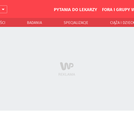
PYTANIA DO LEKARZY
FORA I GRUPY 
J
ŚCI
BADANIA
SPECJALIZACJE
CIĄŻA I DZIEC