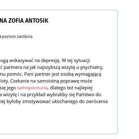
NNA ZOFIA ANTOSIK
a
6
poziom zaufania
ogą wskazywać na depresję. W tej sytuacji
partnera na jak najszybszą wizytę u psychiatry,
e mu pomóc. Pani partner jest osobą wymagającą
alisty. Czekanie na samoistną poprawę może
się jego
samopoczucia
, dlatego też najlepiej
 wizytę i na przykład wybraliby się Państwo do
twiej byłoby zmotywować ukochanego do zwrócenia