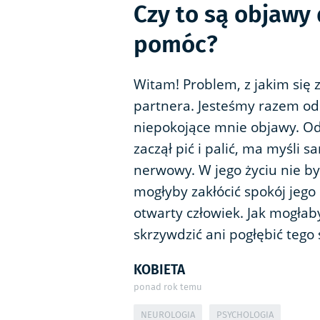
Czy to są objawy
pomóc?
Witam! Problem, z jakim się 
partnera. Jesteśmy razem od
niepokojące mnie objawy. Od j
zaczął pić i palić, ma myśli s
nerwowy. W jego życiu nie by
mogłyby zakłócić spokój jego
otwarty człowiek. Jak mogł
skrzywdzić ani pogłębić tego 
KOBIETA
ponad rok temu
NEUROLOGIA
PSYCHOLOGIA