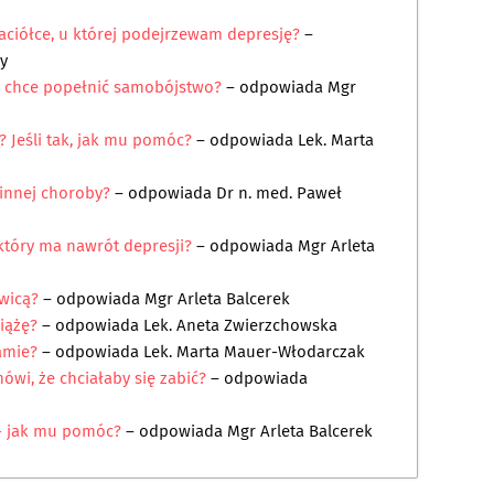
aciółce, u której podejrzewam depresję?
–
y
ra chce popełnić samobójstwo?
– odpowiada
Mgr
 Jeśli tak, jak mu pomóc?
– odpowiada
Lek. Marta
 innej choroby?
– odpowiada
Dr n. med. Paweł
tóry ma nawrót depresji?
– odpowiada
Mgr Arleta
wicą?
– odpowiada
Mgr Arleta Balcerek
iążę?
– odpowiada
Lek. Aneta Zwierzchowska
amie?
– odpowiada
Lek. Marta Mauer-Włodarczak
ówi, że chciałaby się zabić?
– odpowiada
- jak mu pomóc?
– odpowiada
Mgr Arleta Balcerek