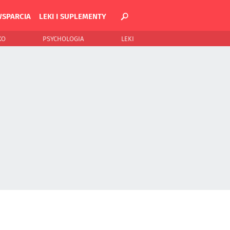
WSPARCIA
LEKI I SUPLEMENTY
KO
PSYCHOLOGIA
LEKI