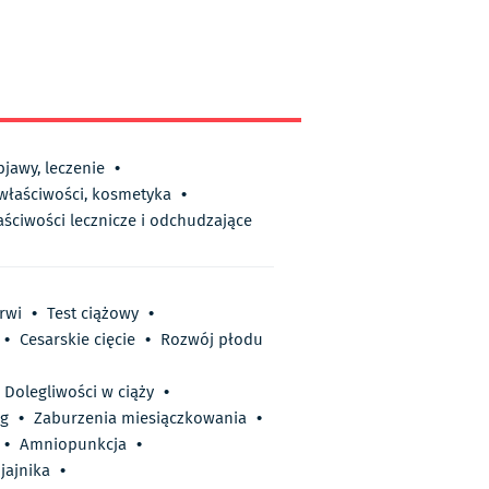
bjawy, leczenie
•
 właściwości, kosmetyka
•
aściwości lecznicze i odchudzające
rwi
•
Test ciążowy
•
•
Cesarskie cięcie
•
Rozwój płodu
Dolegliwości w ciąży
•
ąg
•
Zaburzenia miesiączkowania
•
•
Amniopunkcja
•
 jajnika
•