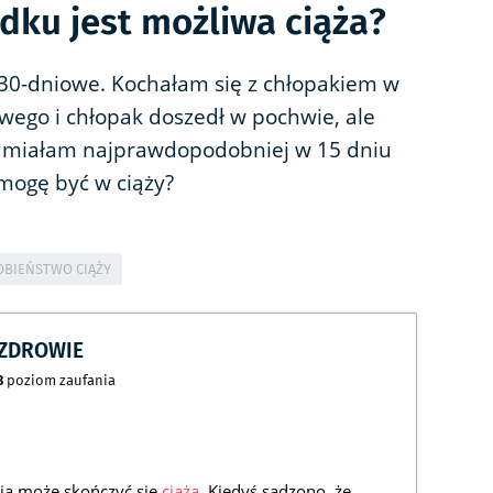
dku jest możliwa ciąża?
30-dniowe. Kochałam się z chłopakiem w
owego i chłopak doszedł w pochwie, ale
 miałam najprawdopodobniej w 15 dniu
 mogę być w ciąży?
BIEŃSTWO CIĄŻY
CZDROWIE
8
poziom zaufania
ia może skończyć się
ciążą
. Kiedyś sądzono, że