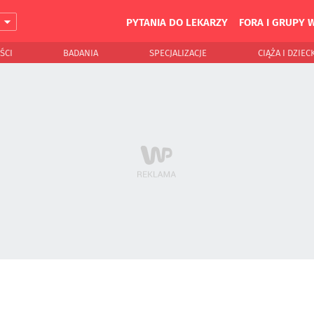
PYTANIA DO LEKARZY
FORA I GRUPY 
J
ŚCI
BADANIA
SPECJALIZACJE
CIĄŻA I DZIEC