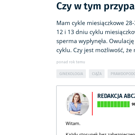
Czy w tym przypa
Mam cykle miesiączkowe 28-
12 i 13 dniu cyklu miesiączk
sperma wypłynęła. Owulację
cyklu. Czy jest możliwość, że
ponad rok temu
GINEKOLOGIA
CIĄŻA
PRAWDOPODO
REDAKCJA AB
9
Witam.
Każdy stosunek bez zabezpieczen