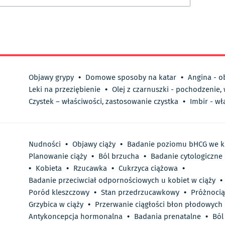
Objawy grypy
•
Domowe sposoby na katar
•
Angina - o
Leki na przeziębienie
•
Olej z czarnuszki - pochodzenie,
Czystek – właściwości, zastosowanie czystka
•
Imbir - wł
Nudności
•
Objawy ciąży
•
Badanie poziomu bHCG we k
Planowanie ciąży
•
Ból brzucha
•
Badanie cytologiczne
•
Kobieta
•
Rzucawka
•
Cukrzyca ciążowa
•
Badanie przeciwciał odpornościowych u kobiet w ciąży
•
Poród kleszczowy
•
Stan przedrzucawkowy
•
Próżnoci
Grzybica w ciąży
•
Przerwanie ciągłości błon płodowych
Antykoncepcja hormonalna
•
Badania prenatalne
•
Ból