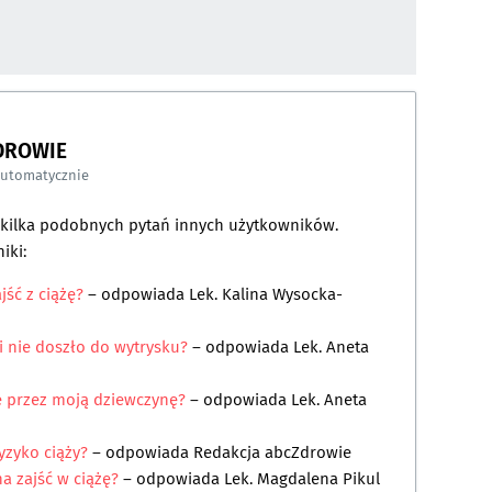
DROWIE
automatycznie
a kilka podobnych pytań innych użytkowników.
iki:
jść z ciążę?
– odpowiada
Lek. Kalina Wysocka-
i nie doszło do wytrysku?
– odpowiada
Lek. Aneta
ążę przez moją dziewczynę?
– odpowiada
Lek. Aneta
ryzyko ciąży?
– odpowiada
Redakcja abcZdrowie
a zajść w ciążę?
– odpowiada
Lek. Magdalena Pikul