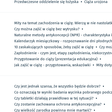
Przedwczesne oddzielenie się łożyska
•
Ciąża urojona
Mity na temat zachodzenia w ciążę. Wierzą w nie nastolatk
Czy można zajść w ciążę bez wytrysku?
•
Naturalne metody antykoncepcji (NPR) - charakterystyka 
Kalendarzyk miesiączkowy - rozpoznawanie dni płodnych,
10 zaskakujących sposobów, żeby zajść w ciążę
•
Czy moż
Zapłodnienie - czym jest, etapy zapłodnienia, niekorzystn
Przygotowanie do ciąży (prezentacja edukacyjna)
•
Jak zajść w ciążę - przygotowania, wskazówki
•
Mity dot
Czy jest jednak szansa, że wszystko będzie dobrze?
•
Co oznaczają te wyniki badania wycinka pobranego podcz
Czy tabletki działają prawidłowo w tej sytuacji?
•
Czy zostanie zachowana ochrona antykoncepcyjna?
•
Czy wielkość zarodka powinna mnie martwić?
•