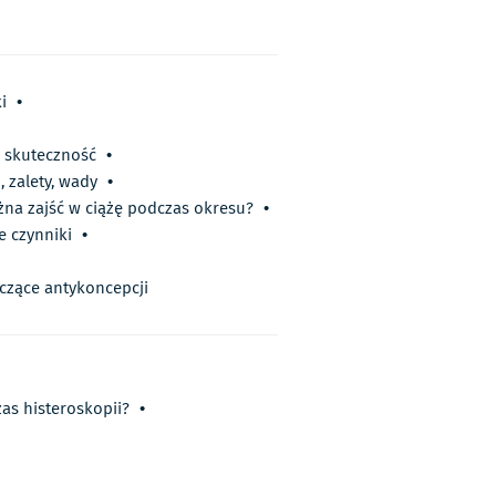
i
•
i skuteczność
•
 zalety, wady
•
na zajść w ciążę podczas okresu?
•
e czynniki
•
yczące antykoncepcji
as histeroskopii?
•