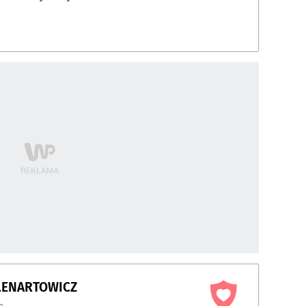
 LENARTOWICZ
e