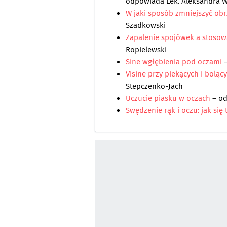
odpowiada
Lek. Aleksandra 
W jaki sposób zmniejszyć ob
Szadkowski
Zapalenie spojówek a stoso
Ropielewski
Sine wgłębienia pod oczami
–
Visine przy piekących i boląc
Stepczenko-Jach
Uczucie piasku w oczach
– o
Swędzenie rąk i oczu: jak się