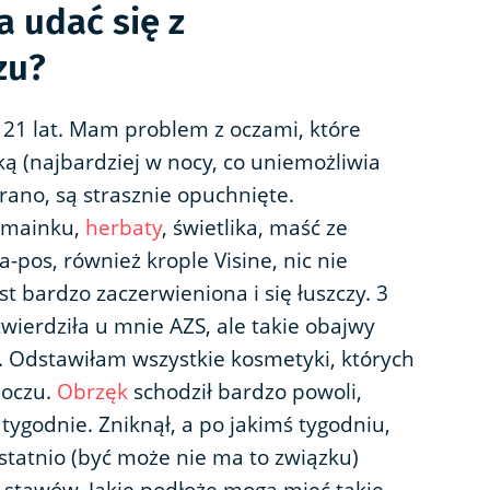
a udać się z
zu?
21 lat. Mam problem z oczami, które
ką (najbardziej w nocy, co uniemożliwia
 rano, są strasznie opuchnięte.
rumainku,
herbaty
, świetlika, maść ze
a-pos, również krople Visine, nic nie
st bardzo zaczerwieniona i się łuszczy. 3
wierdziła u mnie AZS, ale takie obajwy
y. Odstawiłam wszystkie kosmetyki, których
 oczu.
Obrzęk
schodził bardzo powoli,
ygodnie. Zniknął, a po jakimś tygodniu,
statnio (być może nie ma to związku)