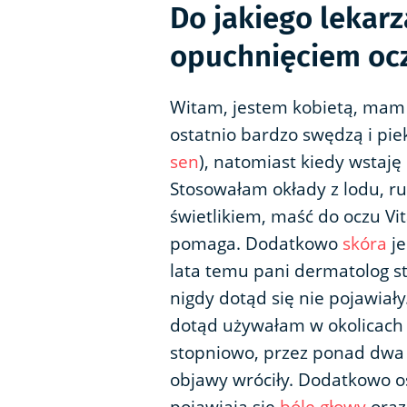
Do jakiego lekarz
opuchnięciem oc
Witam, jestem kobietą, mam 
ostatnio bardzo swędzą i pie
sen
), natomiast kiedy wstaję
Stosowałam okłady z lodu, 
świetlikiem, maść do oczu Vit
pomaga. Dodatkowo
skóra
je
lata temu pani dermatolog st
nigdy dotąd się nie pojawiał
dotąd używałam w okolicach
stopniowo, przez ponad dwa t
objawy wróciły. Dodatkowo o