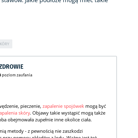
 stawów. Jakie podłoże mogą mieć takie
SKÓRY
CZDROWIE
8
poziom zaufania
wędzenie, pieczenie,
zapalenie spojówek
mogą być
palenia skóry
. Objawy takie wystąpić mogą także
oba obejmowała zupełnie inne okolice ciała.
anią metody - z pewnością nie zaszkodzi
c przy pomocy okładów z lodu. Ważne jest też