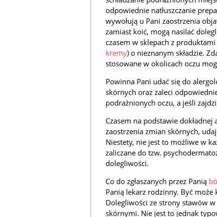
odpowiednie natłuszczanie prepar
wywołują u Pani zaostrzenia obj
zamiast koić, mogą nasilać dolegl
czasem w sklepach z produktami n
kremy
) o nieznanym składzie. Zda
stosowane w okolicach oczu mog
Powinna Pani udać się do alergo
skórnych oraz zaleci odpowiednie
podrażnionych oczu, a jeśli zajdzi
Czasem na podstawie dokładnej an
zaostrzenia zmian skórnych, udaj
Niestety, nie jest to możliwe w 
zaliczane do tzw. psychodermatoz
dolegliwości.
Co do zgłaszanych przez Panią
bó
Panią lekarz rodzinny. Być może
Dolegliwości ze strony stawów 
skórnymi. Nie jest to jednak typ