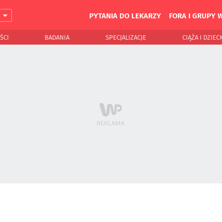
PYTANIA DO LEKARZY
FORA I GRUPY 
J
ŚCI
BADANIA
SPECJALIZACJE
CIĄŻA I DZIEC