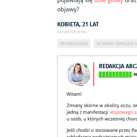
pojawiają się
bóle głowy
oraz
objawy?
KOBIETA, 21 LAT
ponad rok temu
DERMATOLOGIA
ATOPOWE ZAPALENIE 
REDAKCJA AB
9
Witam!
Zmiany skórne w okolicy oczu, s
jedną z manifestacji
atopowego za
u osób, u których wcześniej chor
Jeśli chodzi o stosowane przez P
schładzanie podrażnionych miejs