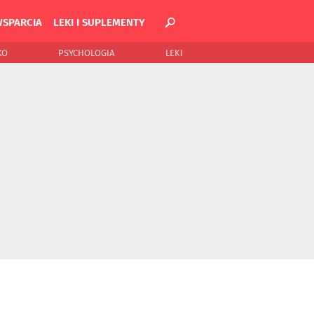
WSPARCIA
LEKI I SUPLEMENTY
KO
PSYCHOLOGIA
LEKI