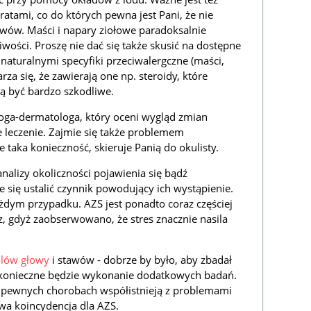
atami, co do których pewna jest Pani, że nie
awów. Maści i napary ziołowe paradoksalnie
iwości. Proszę nie dać się także skusić na dostępne
aturalnymi specyfiki przeciwalergczne (maści,
rza się, że zawierają one np. steroidy, które
ą być bardzo szkodliwe.
loga-dermatologa, który oceni wygląd zmian
 leczenie. Zajmie się także problemem
e taka konieczność, skieruje Panią do okulisty.
alizy okoliczności pojawienia się bądź
e się ustalić czynnik powodujący ich wystąpienie.
każdym przypadku. AZS jest ponadto coraz częściej
, gdyż zaobserwowano, że stres znacznie nasila
lów głowy
i stawów - dobrze by było, aby zbadał
 konieczne będzie wykonanie dodatkowych badań.
w pewnych chorobach współistnieją z problemami
owa koincydencja dla AZS.