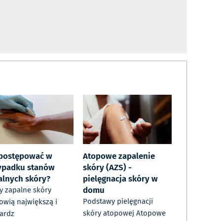
 postępować w
Atopowe zapalenie
ypadku stanów
skóry (AZS) -
alnych skóry?
pielęgnacja skóry w
domu
y zapalne skóry
Podstawy pielęgnacji
owią największą i
skóry atopowej Atopowe
ardz