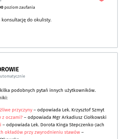
00
poziom zaufania
 konsultację do okulisty.
DROWIE
automatycznie
a kilka podobnych pytań innych użytkowników.
iki:
żliwe przyczyny
– odpowiada
Lek. Krzysztof Szmyt
my z oczami?
– odpowiada
Mgr Arkadiusz Ciołkowski
i
– odpowiada
Lek. Dorota Kinga Stepczenko-Jach
ch okładów przy zwyrodnieniu stawów
–