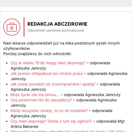
REDAKCJA ABCZDROWIE
Odpowiedź udzielona automatycznie
Nasi lekarze odpowiedzieli już na kilka podobnych pytań innych
użytkowników.
Poniżej znajdziesz do nich odnośniki:
Czy w wieku 19 lat mogę mieć depresję?
– odpowiada
Agnieszka Jamroży
Jak pomóc chłopakowi po stracie pracy
– odpowiada
Agnieszka
Jamroży
Jak sobie poradzić ze zniechęceniem i apatią?
– odpowiada
Agnieszka Jamroży
Moje życie nie ma sensu...
– odpowiada
Agnieszka Jamroży
Czy powinnam iść do specjalisty?
– odpowiada
Agnieszka
Jamroży
Kiedy wszystko stracę, to co mi zostanie?
– odpowiada
Agnieszka Jamroży
Czy mam depresję? Gdzie z tym się zgłosić?
– odpowiada
Mgr
Arleta Balcerek
Nienawiść do siebie, płaczliwość i niechęć do życia u 25-latki
–