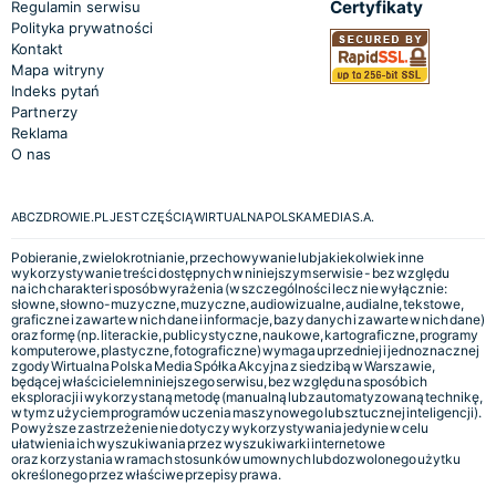
Certyfikaty
Regulamin serwisu
Polityka prywatności
Kontakt
Mapa witryny
Indeks pytań
Partnerzy
Reklama
O nas
ABCZDROWIE.PL JEST CZĘŚCIĄ WIRTUALNA POLSKA MEDIA S.A.
Pobieranie, zwielokrotnianie, przechowywanie lub jakiekolwiek inne
wykorzystywanie treści dostępnych w niniejszym serwisie - bez względu
na ich charakter i sposób wyrażenia (w szczególności lecz nie wyłącznie:
słowne, słowno-muzyczne, muzyczne, audiowizualne, audialne, tekstowe,
graficzne i zawarte w nich dane i informacje, bazy danych i zawarte w nich dane)
oraz formę (np. literackie, publicystyczne, naukowe, kartograficzne, programy
komputerowe, plastyczne, fotograficzne) wymaga uprzedniej i jednoznacznej
zgody Wirtualna Polska Media Spółka Akcyjna z siedzibą w Warszawie,
będącej właścicielem niniejszego serwisu, bez względu na sposób ich
eksploracji i wykorzystaną metodę (manualną lub zautomatyzowaną technikę,
w tym z użyciem programów uczenia maszynowego lub sztucznej inteligencji).
Powyższe zastrzeżenie nie dotyczy wykorzystywania jedynie w celu
ułatwienia ich wyszukiwania przez wyszukiwarki internetowe
oraz korzystania w ramach stosunków umownych lub dozwolonego użytku
określonego przez właściwe przepisy prawa.