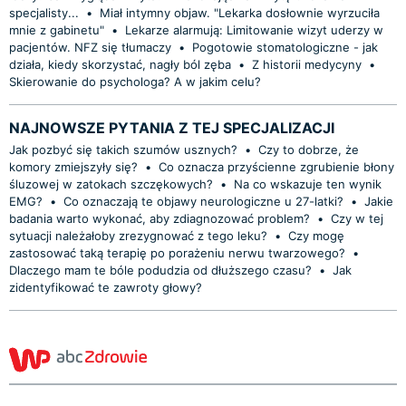
specjalisty...
•
Miał intymny objaw. "Lekarka dosłownie wyrzuciła
mnie z gabinetu"
•
Lekarze alarmują: Limitowanie wizyt uderzy w
pacjentów. NFZ się tłumaczy
•
Pogotowie stomatologiczne - jak
działa, kiedy skorzystać, nagły ból zęba
•
Z historii medycyny
•
Skierowanie do psychologa? A w jakim celu?
NAJNOWSZE PYTANIA Z TEJ SPECJALIZACJI
Jak pozbyć się takich szumów usznych?
•
Czy to dobrze, że
komory zmiejszyły się?
•
Co oznacza przyścienne zgrubienie błony
śluzowej w zatokach szczękowych?
•
Na co wskazuje ten wynik
EMG?
•
Co oznaczają te objawy neurologiczne u 27-latki?
•
Jakie
badania warto wykonać, aby zdiagnozować problem?
•
Czy w tej
sytuacji należałoby zrezygnować z tego leku?
•
Czy mogę
zastosować taką terapię po porażeniu nerwu twarzowego?
•
Dlaczego mam te bóle podudzia od dłuższego czasu?
•
Jak
zidentyfikować te zawroty głowy?