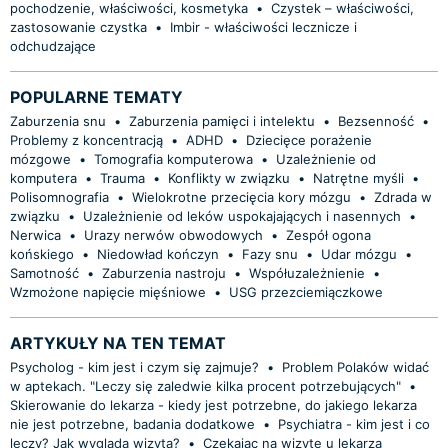
pochodzenie, właściwości, kosmetyka
•
Czystek – właściwości,
zastosowanie czystka
•
Imbir - właściwości lecznicze i
odchudzające
POPULARNE TEMATY
Zaburzenia snu
•
Zaburzenia pamięci i intelektu
•
Bezsenność
•
Problemy z koncentracją
•
ADHD
•
Dziecięce porażenie
mózgowe
•
Tomografia komputerowa
•
Uzależnienie od
komputera
•
Trauma
•
Konflikty w związku
•
Natrętne myśli
•
Polisomnografia
•
Wielokrotne przecięcia kory mózgu
•
Zdrada w
związku
•
Uzależnienie od leków uspokajających i nasennych
•
Nerwica
•
Urazy nerwów obwodowych
•
Zespół ogona
końskiego
•
Niedowład kończyn
•
Fazy snu
•
Udar mózgu
•
Samotność
•
Zaburzenia nastroju
•
Współuzależnienie
•
Wzmożone napięcie mięśniowe
•
USG przezciemiączkowe
ARTYKUŁY NA TEN TEMAT
Psycholog - kim jest i czym się zajmuje?
•
Problem Polaków widać
w aptekach. "Leczy się zaledwie kilka procent potrzebujących"
•
Skierowanie do lekarza - kiedy jest potrzebne, do jakiego lekarza
nie jest potrzebne, badania dodatkowe
•
Psychiatra - kim jest i co
leczy? Jak wygląda wizyta?
•
Czekając na wizytę u lekarza