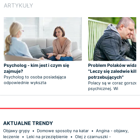
ARTYKUŁY
Psycholog - kim jest i czym się
Problem Polaków widać 
zajmuje?
"Leczy się zaledwie kilk
Psycholog to osoba posiadająca
potrzebujących"
odpowiednie wykszta
Polacy są w coraz gorszej 
psychicznej. Wi
AKTUALNE TRENDY
Objawy grypy
•
Domowe sposoby na katar
•
Angina - objawy,
leczenie
•
Leki na przeziębienie
•
Olej z czarnuszki -