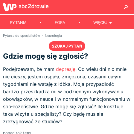
PYTANIA
FORA
WIĘCEJ
Pytania do specjalistów
Neurologia
SZUKAJ PYTAŃ
Gdzie mogę się zgłosić?
Podejrzewam, że mam
depresję
. Od wielu dni nic mnie
nie cieszy, jestem ospała, zmęczona, czasami całymi
tygodniami nie wstaję z łóżka. Moja przypadłość
bardzo przeszkadza mi w codziennym wykonywaniu
obowiązków, w nauce i w normalnym funkcjonowaniu w
społeczeństwie. Gdzie mogę się zgłosić? Ile kosztuje
taka wizyta u specjalisty? Czy będę musiała
zrezygnować ze studiów?
ponad rok temu