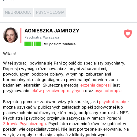
NEUROLOGIA
PSYCHOLOGIA
AGNIESZKA JAMROŻY
Psychiatra
,
Warszawa
93
poziom zaufania
Witam!
W tej sytuacji powinna się Pani zgłosić do specjalisty psychiatry.
Depresja wymaga różnicowania z innymi zaburzeniami,
powodującymi podobne objawy, w tym np. zaburzeniami
hormonalnymi, dlatego diagnoza powinna być potwierdzona
badaniem lekarskim. Skuteczną metodą
leczenia depresji
jest
przyjmowanie
leków przeciwdepresyjnych
oraz
psychoterapia
.
Bezpłatną pomoc - zarówno wizyty lekarskie, jak i
psychoterapię
-
można uzyskać w publicznych zakładach opieki zdrowotnej lub
placówkach niepublicznych, które mają podpisany kontrakt z NFZ.
Psychiatra i psycholog przyjmuje zazwyczaj w ramach Poradni
Zdrowia Psychicznego
. Psychiatra może mieć również gabinet w
poradni wielospecjalistycznej. Nie jest potrzebne skierowanie. Na
wizytę z reguły trzeba się zapisać z kilkutygodniowym