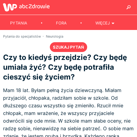
PYTANIA
FORA
WIĘCEJ
Pytania do specjalistów
Neurologia
SZUKAJ PYTAŃ
Czy to kiedyś przejdzie? Czy będę
umiała żyć? Czy będę potrafiła
cieszyć się życiem?
Mam 18 lat. Byłam pełną życia dziewczyną. Miałam
przyjaciół, chłopaka, radziłam sobie w szkole. Od
dłuższego czasu wszystko się zmieniło. Rzucił mnie
chłopak, mam wrażenie, że wszyscy przyjaciele
odwrócili się ode mnie. W szkole mam słabe oceny, nie
radzę sobie, nienawidzę na siebie patrzeć. O sobie mam
zdanie, że jestem gruba i brzydka. Każdego ranka