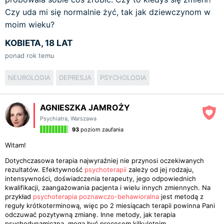
Czy uda mi się normalnie żyć, tak jak dziewczynom w
moim wieku?
KOBIETA, 18 LAT
ponad rok temu
NEUROLOGIA
DEPRESJA
PSYCHOLOGIA
AGNIESZKA JAMROŻY
Psychiatra
,
Warszawa
93
poziom zaufania
Witam!
Dotychczasowa terapia najwyraźniej nie przynosi oczekiwanych
rezultatów. Efektywność
psychoterapii
zależy od jej rodzaju,
intensywności, doświadczenia terapeuty, jego odpowiednich
kwalifikacji, zaangażowania pacjenta i wielu innych zmiennych. Na
przykład
psychoterapia poznawczo-behawioralna
jest metodą z
reguły krótkoterminową, więc po 2 miesiącach terapii powinna Pani
odczuwać pozytywną zmianę. Inne metody, jak terapia
psychodynamiczna, mogą być procesem kilkuletnim.