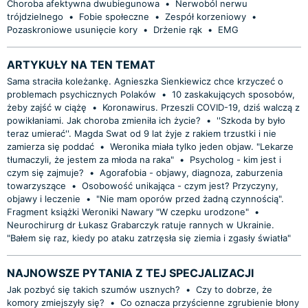
Choroba afektywna dwubiegunowa
•
Nerwoból nerwu
trójdzielnego
•
Fobie społeczne
•
Zespół korzeniowy
•
Pozaskroniowe usunięcie kory
•
Drżenie rąk
•
EMG
ARTYKUŁY NA TEN TEMAT
Sama straciła koleżankę. Agnieszka Sienkiewicz chce krzyczeć o
problemach psychicznych Polaków
•
10 zaskakujących sposobów,
żeby zajść w ciążę
•
Koronawirus. Przeszli COVID-19, dziś walczą z
powikłaniami. Jak choroba zmieniła ich życie?
•
''Szkoda by było
teraz umierać''. Magda Swat od 9 lat żyje z rakiem trzustki i nie
zamierza się poddać
•
Weronika miała tylko jeden objaw. "Lekarze
tłumaczyli, że jestem za młoda na raka"
•
Psycholog - kim jest i
czym się zajmuje?
•
Agorafobia - objawy, diagnoza, zaburzenia
towarzyszące
•
Osobowość unikająca - czym jest? Przyczyny,
objawy i leczenie
•
"Nie mam oporów przed żadną czynnością".
Fragment książki Weroniki Nawary "W czepku urodzone"
•
Neurochirurg dr Łukasz Grabarczyk ratuje rannych w Ukrainie.
"Bałem się raz, kiedy po ataku zatrzęsła się ziemia i zgasły światła"
NAJNOWSZE PYTANIA Z TEJ SPECJALIZACJI
Jak pozbyć się takich szumów usznych?
•
Czy to dobrze, że
komory zmiejszyły się?
•
Co oznacza przyścienne zgrubienie błony