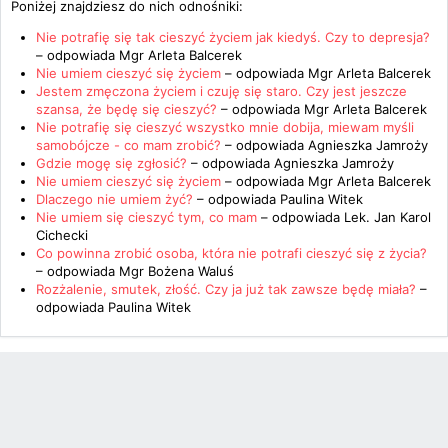
Poniżej znajdziesz do nich odnośniki:
Nie potrafię się tak cieszyć życiem jak kiedyś. Czy to depresja?
– odpowiada
Mgr Arleta Balcerek
Nie umiem cieszyć się życiem
– odpowiada
Mgr Arleta Balcerek
Jestem zmęczona życiem i czuję się staro. Czy jest jeszcze
szansa, że będę się cieszyć?
– odpowiada
Mgr Arleta Balcerek
Nie potrafię się cieszyć wszystko mnie dobija, miewam myśli
samobójcze - co mam zrobić?
– odpowiada
Agnieszka Jamroży
Gdzie mogę się zgłosić?
– odpowiada
Agnieszka Jamroży
Nie umiem cieszyć się życiem
– odpowiada
Mgr Arleta Balcerek
Dlaczego nie umiem żyć?
– odpowiada
Paulina Witek
Nie umiem się cieszyć tym, co mam
– odpowiada
Lek. Jan Karol
Cichecki
Co powinna zrobić osoba, która nie potrafi cieszyć się z życia?
– odpowiada
Mgr Bożena Waluś
Rozżalenie, smutek, złość. Czy ja już tak zawsze będę miała?
–
odpowiada
Paulina Witek