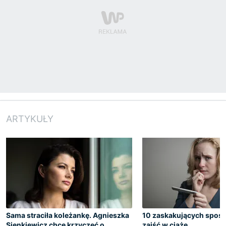
ARTYKUŁY
Sama straciła koleżankę. Agnieszka
10 zaskakujących spos
Sienkiewicz chce krzyczeć o
zajść w ciążę