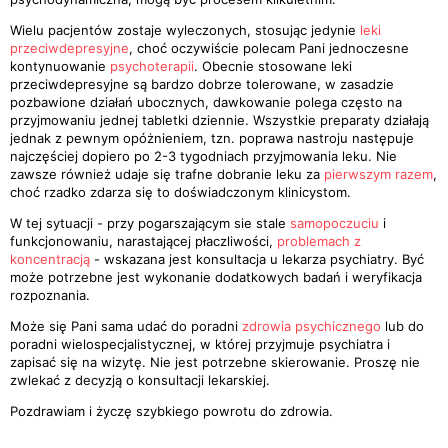
Wielu pacjentów zostaje wyleczonych, stosując jedynie
leki
przeciwdepresyjne
, choć oczywiście polecam Pani jednoczesne
kontynuowanie
psychoterapii
. Obecnie stosowane leki
przeciwdepresyjne są bardzo dobrze tolerowane, w zasadzie
pozbawione działań ubocznych, dawkowanie polega często na
przyjmowaniu jednej tabletki dziennie. Wszystkie preparaty działają
jednak z pewnym opóżnieniem, tzn. poprawa nastroju następuje
najczęściej dopiero po 2-3 tygodniach przyjmowania leku. Nie
zawsze również udaje się trafne dobranie leku za
pierwszym razem
,
choć rzadko zdarza się to doświadczonym klinicystom.
W tej sytuacji - przy pogarszającym sie stale
samopoczuciu
i
funkcjonowaniu, narastającej płaczliwości,
problemach z
koncentracją
- wskazana jest konsultacja u lekarza psychiatry. Być
może potrzebne jest wykonanie dodatkowych badań i weryfikacja
rozpoznania.
Może się Pani sama udać do poradni
zdrowia psychicznego
lub do
poradni wielospecjalistycznej, w której przyjmuje psychiatra i
zapisać się na wizytę. Nie jest potrzebne skierowanie. Proszę nie
zwlekać z decyzją o konsultacji lekarskiej.
Pozdrawiam i życzę szybkiego powrotu do zdrowia.