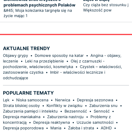
problemach psychicznych Polaków
Czy ciąża bez stosunku je
Większość pow
&#45; Moja koleżanka targnęła się na
życie mając 1
AKTUALNE TRENDY
Objawy grypy
•
Domowe sposoby na katar
•
Angina - objawy,
leczenie
•
Leki na przeziębienie
•
Olej z czarnuszki -
pochodzenie, właściwości, kosmetyka
•
Czystek – właściwości,
zastosowanie czystka
•
Imbir - właściwości lecznicze i
odchudzające
POPULARNE TEMATY
Lęk
•
Niska samoocena
•
Nerwica
•
Depresja sezonowa
•
Strata bliskiej osoby
•
Konflikty w związku
•
Zaburzenia snu
•
Zaburzenia pamięci i intelektu
•
Bezsenność
•
Senność
•
Depresja maniakalna
•
Zaburzenia nastroju
•
Problemy z
koncentracją
•
Depresja reaktywna
•
Uczucie samotności
•
Depresja poporodowa
•
Mania
•
Żałoba i strata
•
ADHD
•