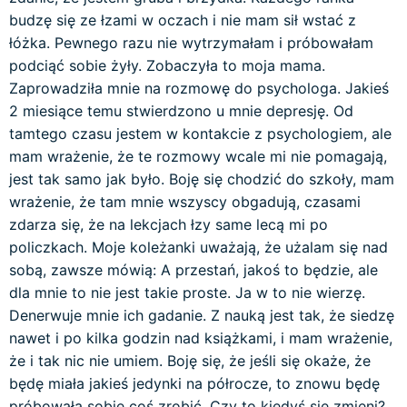
budzę się ze łzami w oczach i nie mam sił wstać z
łóżka. Pewnego razu nie wytrzymałam i próbowałam
podciąć sobie żyły. Zobaczyła to moja mama.
Zaprowadziła mnie na rozmowę do psychologa. Jakieś
2 miesiące temu stwierdzono u mnie depresję. Od
tamtego czasu jestem w kontakcie z psychologiem, ale
mam wrażenie, że te rozmowy wcale mi nie pomagają,
jest tak samo jak było. Boję się chodzić do szkoły, mam
wrażenie, że tam mnie wszyscy obgadują, czasami
zdarza się, że na lekcjach łzy same lecą mi po
policzkach. Moje koleżanki uważają, że użalam się nad
sobą, zawsze mówią: A przestań, jakoś to będzie, ale
dla mnie to nie jest takie proste. Ja w to nie wierzę.
Denerwuje mnie ich gadanie. Z nauką jest tak, że siedzę
nawet i po kilka godzin nad książkami, i mam wrażenie,
że i tak nic nie umiem. Boję się, że jeśli się okaże, że
będę miała jakieś jedynki na półrocze, to znowu będę
próbowała sobie coś zrobić. Czy to kiedyś się zmieni?