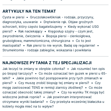
ARTYKUŁY NA TEN TEMAT
Cysta w piersi
•
Gruczolakowłókniak - rodzaje, przyczyny,
diagnostyka, usuwanie
•
Drętwienie rąk. Objaw groźnych
schorzeń, który często bagatelizujemy
•
Kiedy wykonać USG
piersi?
•
Rak naciekający
•
Kręgosłup szyjny - czym jest,
zwyrodnienie, ćwiczenia
•
Biopsja piersi - cienkoigłowa,
gruboigłowa, mammotomiczna, chirurgiczna
•
Co to jest
mastopatia?
•
Rak piersi to nie wyrok. Badaj się regularnie!
•
Strumektomia - rodzaje zabiegów, wskazania i powikłania
NAJNOWSZE PYTANIA Z TEJ SPECJALIZACJI
Jak leczyć te zmiany w obrębie członka?
•
Jak rozumieć ten opis
po biopsji tarczycy?
•
Co może oznaczać ten guzek w piersi u 65-
latki?
•
Jakie powinno być postępowanie przy tych zmianach w
piersi?
•
Czy muszę zrobić biopsję tej zmiany w piersi?
•
Czy
mogę zastosować TENS w remisji ziarnicy złośliwej?
•
Co może
oznaczać obecność takiej zmiany?
•
Czy na wyniku TK mogą być
widoczne jednak ropnie?
•
Jak powinnam interpretować
otrzymane wyniki badania?
•
Czy przebyta wcześniej białaczka u
kobiety mogła mieć na to wpływ?