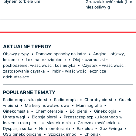
płynem torbiele um
Gruczolakowłókniak (fibr
niezłośliwy g
AKTUALNE TRENDY
Objawy grypy
•
Domowe sposoby na katar
•
Angina - objawy,
leczenie
•
Leki na przeziębienie
•
Olej z czarnuszki -
pochodzenie, właściwości, kosmetyka
•
Czystek – właściwości,
zastosowanie czystka
•
Imbir - właściwości lecznicze i
odchudzające
POPULARNE TEMATY
Radioterapia raka piersi
•
Radioterapia
•
Choroby piersi
•
Guzek
w piersi
•
Markery nowotworowe
•
Mammografia
•
Ginekomastia
•
Chemioterapia
•
Ból piersi
•
Ginekologia
•
Utrata wagi
•
Biopsja piersi
•
Przeszczep szpiku kostnego w
leczeniu raka piersi
•
Mastektomia
•
Gruczolakowłókniak
•
Dysplazja sutka
•
Hormonoterapia
•
Rak płuc
•
Guz Ewinga
•
USG ginekologiczne
•
Szpiczak mnogi
•
Chłoniaki