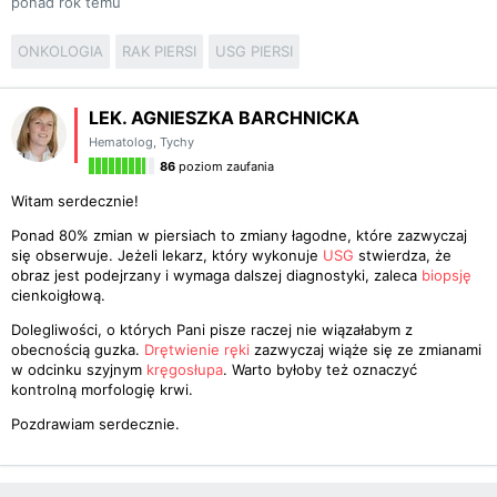
ponad rok temu
ONKOLOGIA
RAK PIERSI
USG PIERSI
LEK. AGNIESZKA BARCHNICKA
Hematolog
,
Tychy
86
poziom zaufania
Witam serdecznie!
Ponad 80% zmian w piersiach to zmiany łagodne, które zazwyczaj
się obserwuje. Jeżeli lekarz, który wykonuje
USG
stwierdza, że
obraz jest podejrzany i wymaga dalszej diagnostyki, zaleca
biopsję
cienkoigłową.
Dolegliwości, o których Pani pisze raczej nie wiązałabym z
obecnością guzka.
Drętwienie ręki
zazwyczaj wiąże się ze zmianami
w odcinku szyjnym
kręgosłupa
. Warto byłoby też oznaczyć
kontrolną morfologię krwi.
Pozdrawiam serdecznie.