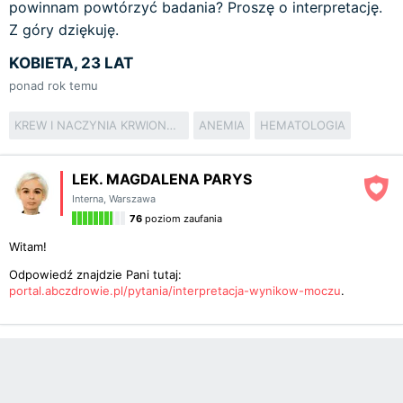
powinnam powtórzyć badania? Proszę o interpretację.
Z góry dziękuję.
KOBIETA, 23 LAT
ponad rok temu
KREW I NACZYNIA KRWIONOŚNE
ANEMIA
HEMATOLOGIA
LEK. MAGDALENA PARYS
Interna
,
Warszawa
76
poziom zaufania
Witam!
Odpowiedź znajdzie Pani tutaj:
portal.abczdrowie.pl/pytania/interpretacja-wynikow-moczu
.