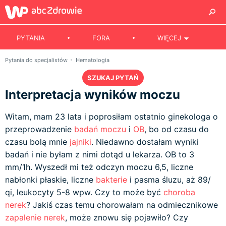
PYTANIA
FORA
WIĘCEJ
Pytania do specjalistów
Hematologia
SZUKAJ PYTAŃ
Interpretacja wyników moczu
Witam, mam 23 lata i poprosiłam ostatnio ginekologa o
przeprowadzenie
badań moczu
i
OB
, bo od czasu do
czasu bolą mnie
jajniki
. Niedawno dostałam wyniki
badań i nie byłam z nimi dotąd u lekarza. OB to 3
mm/1h. Wyszedł mi też odczyn moczu 6,5, liczne
nabłonki płaskie, liczne
bakterie
i pasma śluzu, aż 89/
qi, leukocyty 5-8 wpw. Czy to może być
choroba
nerek
? Jakiś czas temu chorowałam na odmiecznikowe
zapalenie nerek
, może znowu się pojawiło? Czy