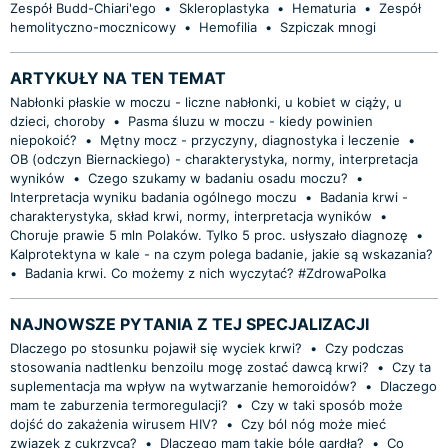
Zespół Budd-Chiari'ego
•
Skleroplastyka
•
Hematuria
•
Zespół
hemolityczno-mocznicowy
•
Hemofilia
•
Szpiczak mnogi
ARTYKUŁY NA TEN TEMAT
Nabłonki płaskie w moczu - liczne nabłonki, u kobiet w ciąży, u
dzieci, choroby
•
Pasma śluzu w moczu - kiedy powinien
niepokoić?
•
Mętny mocz - przyczyny, diagnostyka i leczenie
•
OB (odczyn Biernackiego) - charakterystyka, normy, interpretacja
wyników
•
Czego szukamy w badaniu osadu moczu?
•
Interpretacja wyniku badania ogólnego moczu
•
Badania krwi -
charakterystyka, skład krwi, normy, interpretacja wyników
•
Choruje prawie 5 mln Polaków. Tylko 5 proc. usłyszało diagnozę
•
Kalprotektyna w kale - na czym polega badanie, jakie są wskazania?
•
Badania krwi. Co możemy z nich wyczytać? #ZdrowaPolka
NAJNOWSZE PYTANIA Z TEJ SPECJALIZACJI
Dlaczego po stosunku pojawił się wyciek krwi?
•
Czy podczas
stosowania nadtlenku benzoilu mogę zostać dawcą krwi?
•
Czy ta
suplementacja ma wpływ na wytwarzanie hemoroidów?
•
Dlaczego
mam te zaburzenia termoregulacji?
•
Czy w taki sposób może
dojść do zakażenia wirusem HIV?
•
Czy ból nóg może mieć
związek z cukrzycą?
•
Dlaczego mam takie bóle gardła?
•
Co