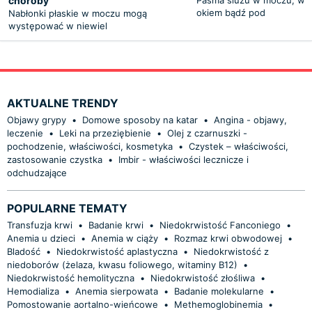
choroby
okiem bądź pod
Nabłonki płaskie w moczu mogą
występować w niewiel
AKTUALNE TRENDY
Objawy grypy
•
Domowe sposoby na katar
•
Angina - objawy,
leczenie
•
Leki na przeziębienie
•
Olej z czarnuszki -
pochodzenie, właściwości, kosmetyka
•
Czystek – właściwości,
zastosowanie czystka
•
Imbir - właściwości lecznicze i
odchudzające
POPULARNE TEMATY
Transfuzja krwi
•
Badanie krwi
•
Niedokrwistość Fanconiego
•
Anemia u dzieci
•
Anemia w ciąży
•
Rozmaz krwi obwodowej
•
Bladość
•
Niedokrwistość aplastyczna
•
Niedokrwistość z
niedoborów (żelaza, kwasu foliowego, witaminy B12)
•
Niedokrwistość hemolityczna
•
Niedokrwistość złośliwa
•
Hemodializa
•
Anemia sierpowata
•
Badanie molekularne
•
Pomostowanie aortalno-wieńcowe
•
Methemoglobinemia
•