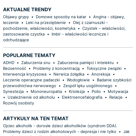
AKTUALNE TRENDY
Objawy grypy
•
Domowe sposoby na katar
•
Angina - objawy,
leczenie
•
Leki na przeziębienie
•
Olej z czarnuszki -
pochodzenie, właściwości, kosmetyka
•
Czystek – właściwości,
zastosowanie czystka
•
Imbir - właściwości lecznicze i
odchudzające
POPULARNE TEMATY
ADHD
•
Zaburzenia snu
•
Zaburzenia pamięci i intelektu
•
Bezsenność
•
Problemy z koncentracją
•
Toksyczne związki
•
Interwencja kryzysowa
•
Nerwica żołądka
•
Anoreksja
•
Leczenie operacyjne padaczki
•
Wodogłowie
•
Badanie szybkości
przewodnictwa nerwowego
•
Zespół lęku uogólnionego
•
Synestezja
•
Mononeuropatia
•
Kriolezja
•
Polio
•
Motywacja
•
Uzależnienie od alkoholu
•
Elektroencefalografia
•
Relacje
•
Rozwój osobisty
ARTYKUŁY NA TEN TEMAT
Ojciec alkoholik - dorosłe dzieci alkoholików (syndrom DDA).
Problemy dzieci z rodzin alkoholowych - depresja i nie tylko
•
Jak