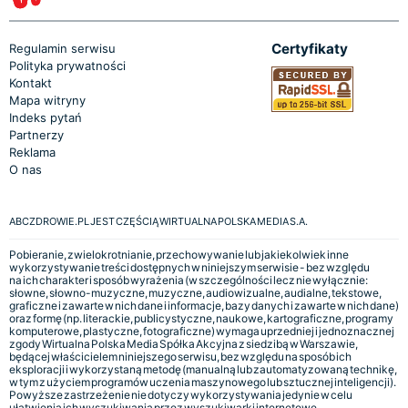
Certyfikaty
Regulamin serwisu
Polityka prywatności
Kontakt
Mapa witryny
Indeks pytań
Partnerzy
Reklama
O nas
ABCZDROWIE.PL JEST CZĘŚCIĄ WIRTUALNA POLSKA MEDIA S.A.
Pobieranie, zwielokrotnianie, przechowywanie lub jakiekolwiek inne
wykorzystywanie treści dostępnych w niniejszym serwisie - bez względu
na ich charakter i sposób wyrażenia (w szczególności lecz nie wyłącznie:
słowne, słowno-muzyczne, muzyczne, audiowizualne, audialne, tekstowe,
graficzne i zawarte w nich dane i informacje, bazy danych i zawarte w nich dane)
oraz formę (np. literackie, publicystyczne, naukowe, kartograficzne, programy
komputerowe, plastyczne, fotograficzne) wymaga uprzedniej i jednoznacznej
zgody Wirtualna Polska Media Spółka Akcyjna z siedzibą w Warszawie,
będącej właścicielem niniejszego serwisu, bez względu na sposób ich
eksploracji i wykorzystaną metodę (manualną lub zautomatyzowaną technikę,
w tym z użyciem programów uczenia maszynowego lub sztucznej inteligencji).
Powyższe zastrzeżenie nie dotyczy wykorzystywania jedynie w celu
ułatwienia ich wyszukiwania przez wyszukiwarki internetowe