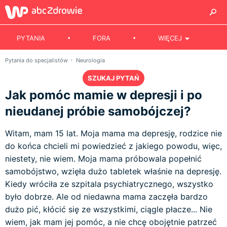
PYTANIA
FORA
WIĘCEJ
Pytania do specjalistów
Neurologia
SZUKAJ PYTAŃ
Jak pomóc mamie w depresji i po
nieudanej próbie samobójczej?
Witam, mam 15 lat. Moja mama ma depresję, rodzice nie
do końca chcieli mi powiedzieć z jakiego powodu, więc,
niestety, nie wiem. Moja mama próbowala popełnić
samobójstwo, wzięła dużo tabletek właśnie na depresję.
Kiedy wróciła ze szpitala psychiatrycznego, wszystko
było dobrze. Ale od niedawna mama zaczęła bardzo
dużo pić, kłócić się ze wszystkimi, ciągle płacze... Nie
wiem, jak mam jej pomóc, a nie chcę obojętnie patrzeć