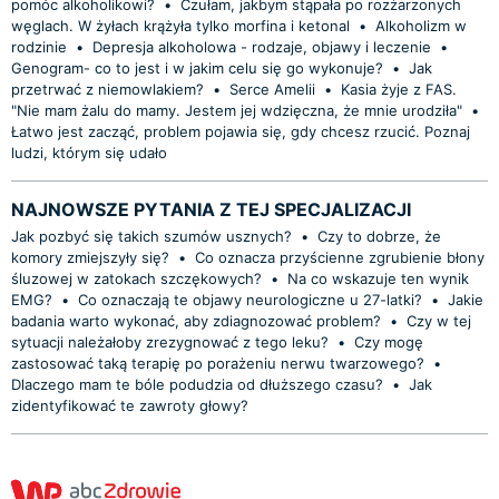
pomóc alkoholikowi?
•
Czułam, jakbym stąpała po rozżarzonych
węglach. W żyłach krążyła tylko morfina i ketonal
•
Alkoholizm w
rodzinie
•
Depresja alkoholowa - rodzaje, objawy i leczenie
•
Genogram- co to jest i w jakim celu się go wykonuje?
•
Jak
przetrwać z niemowlakiem?
•
Serce Amelii
•
Kasia żyje z FAS.
"Nie mam żalu do mamy. Jestem jej wdzięczna, że mnie urodziła"
•
Łatwo jest zacząć, problem pojawia się, gdy chcesz rzucić. Poznaj
ludzi, którym się udało
NAJNOWSZE PYTANIA Z TEJ SPECJALIZACJI
Jak pozbyć się takich szumów usznych?
•
Czy to dobrze, że
komory zmiejszyły się?
•
Co oznacza przyścienne zgrubienie błony
śluzowej w zatokach szczękowych?
•
Na co wskazuje ten wynik
EMG?
•
Co oznaczają te objawy neurologiczne u 27-latki?
•
Jakie
badania warto wykonać, aby zdiagnozować problem?
•
Czy w tej
sytuacji należałoby zrezygnować z tego leku?
•
Czy mogę
zastosować taką terapię po porażeniu nerwu twarzowego?
•
Dlaczego mam te bóle podudzia od dłuższego czasu?
•
Jak
zidentyfikować te zawroty głowy?