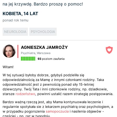
na jej krzywdę. Bardzo proszę o pomoc!
KOBIETA, 14 LAT
ponad rok temu
NEUROLOGIA
PSYCHOLOGIA
AGNIESZKA JAMROŻY
Psychiatra
,
Warszawa
93
poziom zaufania
Witam!
W tej sytuacji byłoby dobrze, gdybyś podzieliła się
odpowiedzialnością za Mamę z innymi członkami rodziny. Taka
odpowiedzialność jest z pewnością ponad siły 15-letniej
dziewczyny. Twój Tata i inni członkowie rodziny, np. dziadkowie,
starsze
rodzeństwo
, powinni ustalić razem strategię postępowania.
Bardzo ważną rzeczą jest, aby Mama kontynuowała leczenie i
regularnie spotykała sie z lekarzem psychiatrą oraz psychologiem, a
w przypadku pogorszenia
samopoczucia
i nasilenia objawów -
częściej - np. raz w tygodniu.