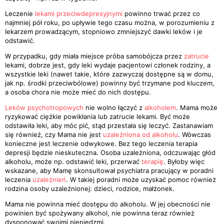
Leczenie
lekami przeciwdepresyjnymi
powinno trwać przez co
najmniej pół roku, po upływie tego czasu można, w porozumieniu z
lekarzem prowadzącym, stopniowo zmniejszyć dawki leków i je
odstawić.
W przypadku, gdy miała miejsce próba samobójcza przez
zatrucie
lekami, dobrze jest, gdy leki wydaje pacjentowi członek rodziny, a
wszystkie leki (nawet takie, które zazwyczaj dostępne są w domu,
jak np. środki przeciwbólowe) powinny być trzymane pod kluczem,
a osoba chora nie może mieć do nich dostępu.
Leków psychotropowych
nie wolno łączyć z
alkoholem
. Mama może
ryzykować ciężkie powikłania lub zatrucie lekami. Być może
odstawiła leki, aby móc pić, stąd przestała się leczyć. Zastanawiam
się również, czy Mama nie jest
uzależniona od alkoholu
. Wówczas
konieczne jest leczenie odwykowe. Bez tego leczenia terapia
depresji będzie nieskuteczna. Osoba uzależniona, odczuwając głód
alkoholu, może np. odstawić leki, przerwać
terapię
. Byłoby więc
wskazane, aby Mamę skonsultował psychiatra pracujący w poradni
leczenia
uzależnień
. W takiej poradni może uzyskać pomoc również
rodzina osoby uzależnionej: dzieci, rodzice, małżonek.
Mama nie powinna mieć dostępu do alkoholu. W jej obecności nie
powinien być spożywany alkohol, nie powinna teraz również
dysponować swoimi pieniędzmi.