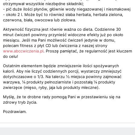
otrzymywał wszystkie niezbędne składniki;
- pić duże ilości płynów, głównie wody niegazowanej i niesmakowej
- około 2 l. Może być to również słaba herbata, herbata zielona,
czerwona, biała, owocowa lub ziołowa.
Aktywność fizyczna jest równie ważna co dieta. Codzienne 30
minut ćwiczeń powinny przynieść widoczne efekty już po około
miesiącu. Jeśli ma Pani możliwość ćwiczeń jedynie w domu,
polecam fitness z płyt CD lub ćwiczenia z naszej strony
www.abccwiczenia.pl
. Proszę pamiętać, że regularność jest kluczem
do celu!
Ostatnim elementem będzie zmniejszenie ilości spożywanych
kalorii. Aby nie liczyć codziennych porcji, wystarczy zmniejszyć
dotychczasowe o 1/3. Na talerzu ½ miejsca powinny zajmować
warzywa, ¼ produkty pełnoziarniste i pozostałą ¼ produkty
zwierzęce (mięso, ryby, jaja lub produkty mleczne).
Myślę, że te drobne rady pomogą Pani w przestawieniu się na
zdrowy tryb życia.
Pozdrawiam.