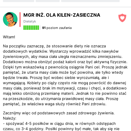
MGR INŻ. OLA KILEN-ZASIECZNA
Dietetyk
91
poziom zaufania
Witam!
Na początku zaznaczę, że stosowanie diety nie oznacza
dodatkowych wydatków. Wystarczy wprowadzić kilka nawyków
żywieniowych, aby masa ciała uległa nieznacznemu zmniejszeniu.
Dodatkowo można obniżyć podaż kalorii oraz być aktywną fizycznie.
Dzięki tym wskazówką z pewnością osiągnie Pani cel. Proszę jednak
pamiętać, że utarta masy ciała może być powolna, ale tylko wtedy
będzie trwała. Proszę być wobec siebie wyrozumiałą, ale i
wymagającą. Kobiety po ciąży często nie mogą powrócić do dawnej
masy ciała, ponieważ brak im motywacji, czasu i chęci, a dodatkowo
mają lekko obniżoną przemianę materii. Jednak to nie powinno stać
na przeszkodzie, do utrzymania prawidłowej masy ciała. Proszę
pamiętać, że właściwa waga służy również Pani zdrowiu.
Zacznijmy więc od podstawowych zasad zdrowego żywienia.
Należy:
- spożywać 4-5 posiłków w ciągu dnia, w równych odstępach
czasu, co 3-4 godziny. Posiłki powinny być małe, tak aby się nie