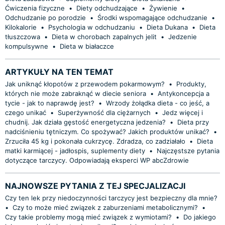
Ćwiczenia fizyczne
•
Diety odchudzające
•
Żywienie
•
Odchudzanie po porodzie
•
Środki wspomagające odchudzanie
•
Kilokalorie
•
Psychologia w odchudzaniu
•
Dieta Dukana
•
Dieta
tłuszczowa
•
Dieta w chorobach zapalnych jelit
•
Jedzenie
kompulsywne
•
Dieta w białaczce
ARTYKUŁY NA TEN TEMAT
Jak uniknąć kłopotów z przewodem pokarmowym?
•
Produkty,
których nie może zabraknąć w diecie seniora
•
Antykoncepcja a
tycie - jak to naprawdę jest?
•
Wrzody żołądka dieta - co jeść, a
czego unikać
•
Superżywność dla ciężarnych
•
Jedz więcej i
chudnij. Jak działa gęstość energetyczna jedzenia?
•
Dieta przy
nadciśnieniu tętniczym. Co spożywać? Jakich produktów unikać?
•
Zrzuciła 45 kg i pokonała cukrzycę. Zdradza, co zadziałało
•
Dieta
matki karmiącej - jadłospis, suplementy diety
•
Najczęstsze pytania
dotyczące tarczycy. Odpowiadają eksperci WP abcZdrowie
NAJNOWSZE PYTANIA Z TEJ SPECJALIZACJI
Czy ten lek przy niedoczynności tarczycy jest bezpieczny dla mnie?
•
Czy to może mieć związek z zaburzeniami metabolicznymi?
•
Czy takie problemy mogą mieć związek z wymiotami?
•
Do jakiego