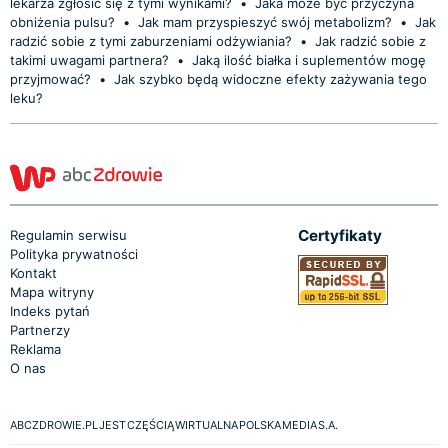
lekarza zgłosić się z tymi wynikami?
•
Jaka może być przyczyna
obniżenia pulsu?
•
Jak mam przyspieszyć swój metabolizm?
•
Jak
radzić sobie z tymi zaburzeniami odżywiania?
•
Jak radzić sobie z
takimi uwagami partnera?
•
Jaką ilość białka i suplementów mogę
przyjmować?
•
Jak szybko będą widoczne efekty zażywania tego
leku?
Certyfikaty
Regulamin serwisu
Polityka prywatności
Kontakt
Mapa witryny
Indeks pytań
Partnerzy
Reklama
O nas
ABCZDROWIE.PL JEST CZĘŚCIĄ WIRTUALNA POLSKA MEDIA S.A.