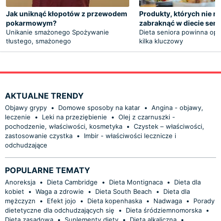
Jak uniknąć kłopotów z przewodem
Produkty, których nie 
pokarmowym?
zabraknąć w diecie seni
Unikanie smażonego Spożywanie
Dieta seniora powinna opie
tłustego, smażonego
kilka kluczowy
AKTUALNE TRENDY
Objawy grypy
•
Domowe sposoby na katar
•
Angina - objawy,
leczenie
•
Leki na przeziębienie
•
Olej z czarnuszki -
pochodzenie, właściwości, kosmetyka
•
Czystek – właściwości,
zastosowanie czystka
•
Imbir - właściwości lecznicze i
odchudzające
POPULARNE TEMATY
Anoreksja
•
Dieta Cambridge
•
Dieta Montignaca
•
Dieta dla
kobiet
•
Waga a zdrowie
•
Dieta South Beach
•
Dieta dla
mężczyzn
•
Efekt jojo
•
Dieta kopenhaska
•
Nadwaga
•
Porady
dietetyczne dla odchudzających się
•
Dieta śródziemnomorska
•
Dieta zasadowa
•
Suplementy diety
•
Dieta alkaliczna
•