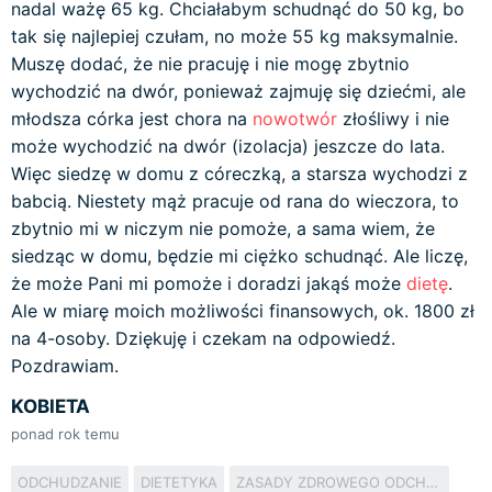
nadal ważę 65 kg. Chciałabym schudnąć do 50 kg, bo
tak się najlepiej czułam, no może 55 kg maksymalnie.
Muszę dodać, że nie pracuję i nie mogę zbytnio
wychodzić na dwór, ponieważ zajmuję się dziećmi, ale
młodsza córka jest chora na
nowotwór
złośliwy i nie
może wychodzić na dwór (izolacja) jeszcze do lata.
Więc siedzę w domu z córeczką, a starsza wychodzi z
babcią. Niestety mąż pracuje od rana do wieczora, to
zbytnio mi w niczym nie pomoże, a sama wiem, że
siedząc w domu, będzie mi ciężko schudnąć. Ale liczę,
że może Pani mi pomoże i doradzi jakąś może
dietę
.
Ale w miarę moich możliwości finansowych, ok. 1800 zł
na 4-osoby. Dziękuję i czekam na odpowiedź.
Pozdrawiam.
KOBIETA
ponad rok temu
ODCHUDZANIE
DIETETYKA
ZASADY ZDROWEGO ODCHUDZANIA