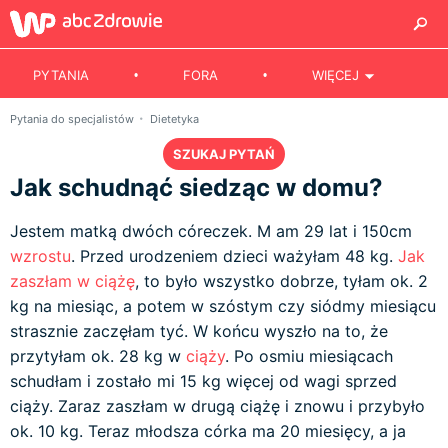
PYTANIA
FORA
WIĘCEJ
Pytania do specjalistów
Dietetyka
SZUKAJ PYTAŃ
Jak schudnąć siedząc w domu?
Jestem matką dwóch córeczek. M am 29 lat i 150cm
wzrostu
. Przed urodzeniem dzieci ważyłam 48 kg.
Jak
zaszłam w ciążę
, to było wszystko dobrze, tyłam ok. 2
kg na miesiąc, a potem w szóstym czy siódmy miesiącu
strasznie zaczęłam tyć. W końcu wyszło na to, że
przytyłam ok. 28 kg w
ciąży
. Po osmiu miesiącach
schudłam i zostało mi 15 kg więcej od wagi sprzed
ciąży. Zaraz zaszłam w drugą ciążę i znowu i przybyło
ok. 10 kg. Teraz młodsza córka ma 20 miesięcy, a ja