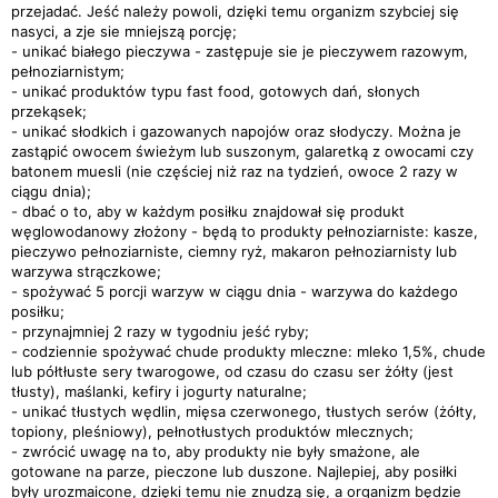
przejadać. Jeść należy powoli, dzięki temu organizm szybciej się
nasyci, a zje sie mniejszą porcję;
- unikać białego pieczywa - zastępuje sie je pieczywem razowym,
pełnoziarnistym;
- unikać produktów typu fast food, gotowych dań, słonych
przekąsek;
- unikać słodkich i gazowanych napojów oraz słodyczy. Można je
zastąpić owocem świeżym lub suszonym, galaretką z owocami czy
batonem muesli (nie częściej niż raz na tydzień, owoce 2 razy w
ciągu dnia);
- dbać o to, aby w każdym posiłku znajdował się produkt
węglowodanowy złożony - będą to produkty pełnoziarniste: kasze,
pieczywo pełnoziarniste, ciemny ryż, makaron pełnoziarnisty lub
warzywa strączkowe;
- spożywać 5 porcji warzyw w ciągu dnia - warzywa do każdego
posiłku;
- przynajmniej 2 razy w tygodniu jeść ryby;
- codziennie spożywać chude produkty mleczne: mleko 1,5%, chude
lub półtłuste sery twarogowe, od czasu do czasu ser żółty (jest
tłusty), maślanki, kefiry i jogurty naturalne;
- unikać tłustych wędlin, mięsa czerwonego, tłustych serów (żółty,
topiony, pleśniowy), pełnotłustych produktów mlecznych;
- zwrócić uwagę na to, aby produkty nie były smażone, ale
gotowane na parze, pieczone lub duszone. Najlepiej, aby posiłki
były urozmaicone, dzięki temu nie znudzą się, a organizm będzie