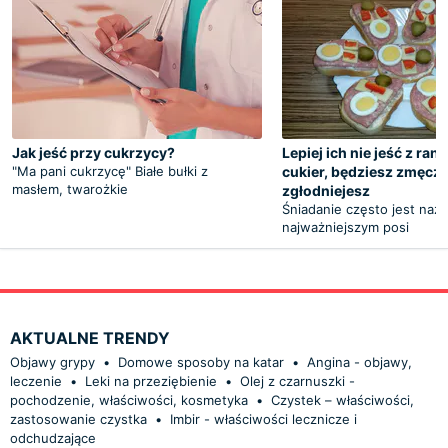
Jak jeść przy cukrzycy?
Lepiej ich nie jeść z ran
"Ma pani cukrzycę" Białe bułki z
cukier, będziesz zmęczo
masłem, twarożkie
zgłodniejesz
Śniadanie często jest na
najważniejszym posi
AKTUALNE TRENDY
Objawy grypy
•
Domowe sposoby na katar
•
Angina - objawy,
leczenie
•
Leki na przeziębienie
•
Olej z czarnuszki -
pochodzenie, właściwości, kosmetyka
•
Czystek – właściwości,
zastosowanie czystka
•
Imbir - właściwości lecznicze i
odchudzające