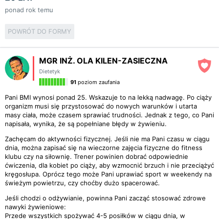
ponad rok temu
POWRÓT DO FORMY
MGR INŻ. OLA KILEN-ZASIECZNA
Dietetyk
91
poziom zaufania
Pani BMI wynosi ponad 25. Wskazuje to na lekką nadwagę. Po ciąży
organizm musi się przystosować do nowych warunków i utarta
masy ciała, może czasem sprawiać trudności. Jednak z tego, co Pani
napisała, wynika, że są popełniane błędy w żywieniu.
Zachęcam do aktywności fizycznej. Jeśli nie ma Pani czasu w ciągu
dnia, można zapisać się na wieczorne zajęcia fizyczne do fitness
klubu czy na siłownię. Trener powinien dobrać odpowiednie
ćwiczenia, dla kobiet po ciąży, aby wzmocnić brzuch i nie przeciążyć
kręgosłupa. Oprócz tego może Pani uprawiać sport w weekendy na
świeżym powietrzu, czy choćby dużo spacerować.
Jeśli chodzi o odżywianie, powinna Pani zacząć stosować zdrowe
nawyki żywieniowe:
Przede wszystkich spożywać 4-5 posiłków w ciągu dnia, w