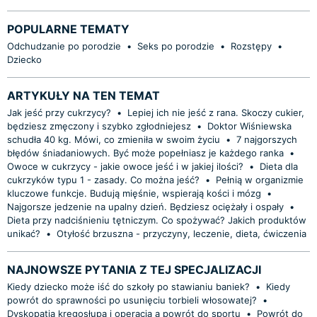
POPULARNE TEMATY
Odchudzanie po porodzie
•
Seks po porodzie
•
Rozstępy
•
Dziecko
ARTYKUŁY NA TEN TEMAT
Jak jeść przy cukrzycy?
•
Lepiej ich nie jeść z rana. Skoczy cukier,
będziesz zmęczony i szybko zgłodniejesz
•
Doktor Wiśniewska
schudła 40 kg. Mówi, co zmieniła w swoim życiu
•
7 najgorszych
błędów śniadaniowych. Być może popełniasz je każdego ranka
•
Owoce w cukrzycy - jakie owoce jeść i w jakiej ilości?
•
Dieta dla
cukrzyków typu 1 - zasady. Co można jeść?
•
Pełnią w organizmie
kluczowe funkcje. Budują mięśnie, wspierają kości i mózg
•
Najgorsze jedzenie na upalny dzień. Będziesz ociężały i ospały
•
Dieta przy nadciśnieniu tętniczym. Co spożywać? Jakich produktów
unikać?
•
Otyłość brzuszna - przyczyny, leczenie, dieta, ćwiczenia
NAJNOWSZE PYTANIA Z TEJ SPECJALIZACJI
Kiedy dziecko może iść do szkoły po stawianiu baniek?
•
Kiedy
powrót do sprawności po usunięciu torbieli włosowatej?
•
Dyskopatia kręgosłupa i operacja a powrót do sportu
•
Powrót do