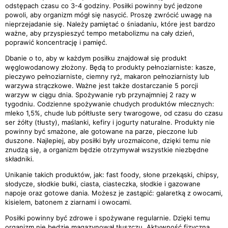
odstępach czasu co 3-4 godziny. Posiłki powinny być jedzone
powoli, aby organizm mógł się nasycić. Proszę zwrócić uwagę na
nieprzejadanie się. Należy pamiętać o śniadaniu, które jest bardzo
ważne, aby przyspieszyć tempo metabolizmu na cały dzień,
poprawić koncentrację i pamięć.
Dbanie o to, aby w każdym posiłku znajdował się produkt
węglowodanowy złożony. Będą to produkty pełnoziarniste: kasze,
pieczywo pełnoziarniste, ciemny ryż, makaron pełnoziarnisty lub
warzywa strączkowe. Ważne jest także dostarczanie 5 porcji
warzyw w ciągu dnia. Spożywanie ryb przynajmniej 2 razy w
tygodniu. Codzienne spożywanie chudych produktów mlecznych:
mleko 1,5%, chude lub półtłuste sery twarogowe, od czasu do czasu
ser żółty (tłusty), maślanki, kefiry i jogurty naturalne. Produkty nie
powinny być smażone, ale gotowane na parze, pieczone lub
duszone. Najlepiej, aby posiłki były urozmaicone, dzięki temu nie
znudzą się, a organizm będzie otrzymywał wszystkie niezbędne
składniki.
Unikanie takich produktów, jak: fast foody, słone przekąski, chipsy,
słodycze, słodkie bułki, ciasta, ciasteczka, słodkie i gazowane
napoje oraz gotowe dania. Możesz je zastąpić: galaretką z owocami,
kisielem, batonem z ziarnami i owocami.
Posiłki powinny być zdrowe i spożywane regularnie. Dzięki temu
organizm nie będzie magazynował tłuszczu. Aktywność fizyczna