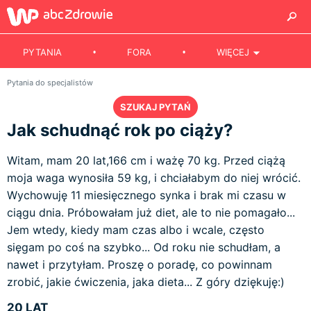
PYTANIA
FORA
WIĘCEJ
Pytania do specjalistów
SZUKAJ PYTAŃ
Jak schudnąć rok po ciąży?
Witam, mam 20 lat,166 cm i ważę 70 kg. Przed ciążą
moja waga wynosiła 59 kg, i chciałabym do niej wrócić.
Wychowuję 11 miesięcznego synka i brak mi czasu w
ciągu dnia. Próbowałam już diet, ale to nie pomagało...
Jem wtedy, kiedy mam czas albo i wcale, często
sięgam po coś na szybko... Od roku nie schudłam, a
nawet i przytyłam. Proszę o poradę, co powinnam
zrobić, jakie ćwiczenia, jaka dieta... Z góry dziękuję:)
20 LAT