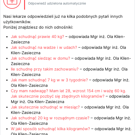
Odpowiedź udzielona automatycznie
Nasi lekarze odpowiedzieli już na kilka podobnych pytań innych
użytkowników.
Poniżej znajdziesz do nich odnośniki:
Jak schudnąć prawie 40 kg?
– odpowiada
Mgr inż. Ola Kilen-
Zasieczna
Jak schudnąć na wadze i w udach?
– odpowiada
Mgr inż. Ola
Kilen-Zasieczna
Jak schudnąć siedząc w domu?
– odpowiada
Mgr inż. Ola Kilen-
Zasieczna
Ile schudnę przy takim zachowaniu?
– odpowiada
Mgr inż. Ola
Kilen-Zasieczna
Jak mam schudnąć 7 kg w w 3 tygodnie?
– odpowiada
Mgr inż.
Ola Kilen-Zasieczna
Czy mam nadwagę? Mam lat 28, wzrost 154 cm i ważę 60 kg.
Jak skutecznie pozbyć się zbędnych kilogramów?
– odpowiada
Mgr inż. Ola Kilen-Zasieczna
Jak skutecznie schudnąć w miesiąc?
– odpowiada
Mgr inż. Ola
Kilen-Zasieczna
Jak schudnąć 20 kg w rozsądnym czasie?
– odpowiada
Mgr inż.
Ola Kilen-Zasieczna
W jaki sposób schudnąć kilka kilogramów?
– odpowiada
Mgr inż.
Ola Kilen-Zasieczna