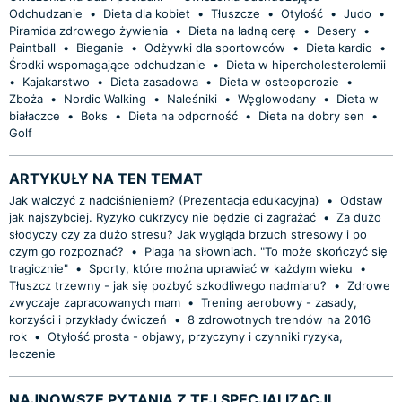
Odchudzanie
•
Dieta dla kobiet
•
Tłuszcze
•
Otyłość
•
Judo
•
Piramida zdrowego żywienia
•
Dieta na ładną cerę
•
Desery
•
Paintball
•
Bieganie
•
Odżywki dla sportowców
•
Dieta kardio
•
Środki wspomagające odchudzanie
•
Dieta w hipercholesterolemii
•
Kajakarstwo
•
Dieta zasadowa
•
Dieta w osteoporozie
•
Zboża
•
Nordic Walking
•
Naleśniki
•
Węglowodany
•
Dieta w
białaczce
•
Boks
•
Dieta na odporność
•
Dieta na dobry sen
•
Golf
ARTYKUŁY NA TEN TEMAT
Jak walczyć z nadciśnieniem? (Prezentacja edukacyjna)
•
Odstaw
jak najszybciej. Ryzyko cukrzycy nie będzie ci zagrażać
•
Za dużo
słodyczy czy za dużo stresu? Jak wygląda brzuch stresowy i po
czym go rozpoznać?
•
Plaga na siłowniach. "To może skończyć się
tragicznie"
•
Sporty, które można uprawiać w każdym wieku
•
Tłuszcz trzewny - jak się pozbyć szkodliwego nadmiaru?
•
Zdrowe
zwyczaje zapracowanych mam
•
Trening aerobowy - zasady,
korzyści i przykłady ćwiczeń
•
8 zdrowotnych trendów na 2016
rok
•
Otyłość prosta - objawy, przyczyny i czynniki ryzyka,
leczenie
NAJNOWSZE PYTANIA Z TEJ SPECJALIZACJI