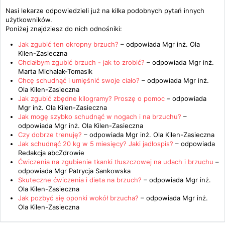
Nasi lekarze odpowiedzieli już na kilka podobnych pytań innych
użytkowników.
Poniżej znajdziesz do nich odnośniki:
Jak zgubić ten okropny brzuch?
– odpowiada
Mgr inż. Ola
Kilen-Zasieczna
Chciałbym zgubić brzuch - jak to zrobić?
– odpowiada
Mgr inż.
Marta Michalak-Tomasik
Chcę schudnąć i umięśnić swoje ciało?
– odpowiada
Mgr inż.
Ola Kilen-Zasieczna
Jak zgubić zbędne kilogramy? Proszę o pomoc
– odpowiada
Mgr inż. Ola Kilen-Zasieczna
Jak mogę szybko schudnąć w nogach i na brzuchu?
–
odpowiada
Mgr inż. Ola Kilen-Zasieczna
Czy dobrze trenuję?
– odpowiada
Mgr inż. Ola Kilen-Zasieczna
Jak schudnąć 20 kg w 5 miesięcy? Jaki jadłospis?
– odpowiada
Redakcja abcZdrowie
Ćwiczenia na zgubienie tkanki tłuszczowej na udach i brzuchu
–
odpowiada
Mgr Patrycja Sankowska
Skuteczne ćwiczenia i dieta na brzuch?
– odpowiada
Mgr inż.
Ola Kilen-Zasieczna
Jak pozbyć się oponki wokół brzucha?
– odpowiada
Mgr inż.
Ola Kilen-Zasieczna