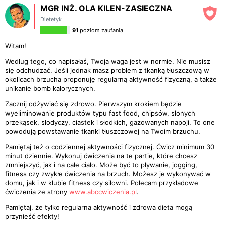
MGR INŻ. OLA KILEN-ZASIECZNA
Dietetyk
91
poziom zaufania
Witam!
Według tego, co napisałaś, Twoja waga jest w normie. Nie musisz
się odchudzać. Jeśli jednak masz problem z tkanką tłuszczową w
okolicach brzucha proponuję regularną aktywność fizyczną, a także
unikanie bomb kalorycznych.
Zacznij odżywiać się zdrowo. Pierwszym krokiem będzie
wyeliminowanie produktów typu fast food, chipsów, słonych
przekąsek, słodyczy, ciastek i słodkich, gazowanych napoji. To one
powodują powstawanie tkanki tłuszczowej na Twoim brzuchu.
Pamiętaj też o codziennej aktywności fizycznej. Ćwicz minimum 30
minut dziennie. Wykonuj ćwiczenia na te partie, które chcesz
zmniejszyć, jak i na całe ciało. Może być to pływanie, jogging,
fitness czy zwykłe ćwiczenia na brzuch. Możesz je wykonywać w
domu, jak i w klubie fitness czy siłowni. Polecam przykładowe
ćwiczenia ze strony
www.abccwiczenia.pl
.
Pamiętaj, że tylko regularna aktywność i zdrowa dieta mogą
przynieść efekty!