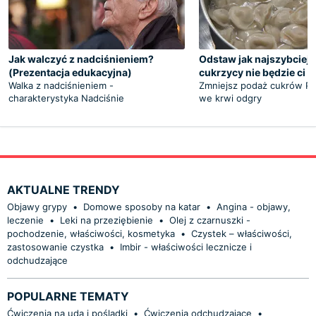
Jak walczyć z nadciśnieniem?
Odstaw jak najszybciej.
(Prezentacja edukacyjna)
cukrzycy nie będzie ci 
Walka z nadciśnieniem -
Zmniejsz podaż cukrów Po
charakterystyka Nadciśnie
we krwi odgry
AKTUALNE TRENDY
Objawy grypy
•
Domowe sposoby na katar
•
Angina - objawy,
leczenie
•
Leki na przeziębienie
•
Olej z czarnuszki -
pochodzenie, właściwości, kosmetyka
•
Czystek – właściwości,
zastosowanie czystka
•
Imbir - właściwości lecznicze i
odchudzające
POPULARNE TEMATY
Ćwiczenia na uda i pośladki
•
Ćwiczenia odchudzające
•