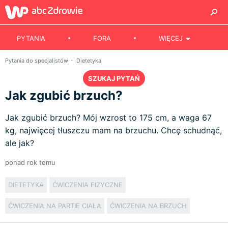
PYTANIA
FORA
WIĘCEJ
Pytania do specjalistów
Dietetyka
SZUKAJ PYTAŃ
Jak zgubić brzuch?
Jak zgubić brzuch? Mój wzrost to 175 cm, a waga 67
kg, najwięcej tłuszczu mam na brzuchu. Chcę schudnąć,
ale jak?
ponad rok temu
DIETETYKA
ĆWICZENIA FIZYCZNE
ĆWICZENIA NA PARTIE CIAŁA
ĆWICZENIA NA BRZUCH