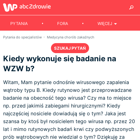
PYTANIA
FORA
WIĘCEJ
Pytania do specjalistów
Medycyna chorób zakaźnych
SZUKAJ PYTAŃ
Kiedy wykonuje się badanie na
WZW b?
Witam, Mam pytanie odnośnie wirusowego zapalenia
wątroby typu B. Kiedy rutynowo jest przeprowadzane
badanie na obecność tego wirusa? Czy ma to miejsce
np. przed jakimiś zabiegami hirurgicznymi? Kiedy
najczęściej nosiciele dowiadują się o tym? Jaka jest
szansa by ktoś był nosicielem tego wirusa np. przez 20
lat i mimo rutynowych badań krwi czy podwyższonych
prób wątrobowych nie wiedział o tym? Dziękuję za