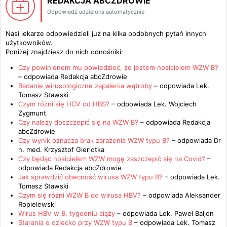
REDAKCJA ABCZDROWIE
Odpowiedź udzielona automatycznie
Nasi lekarze odpowiedzieli już na kilka podobnych pytań innych
użytkowników.
Poniżej znajdziesz do nich odnośniki:
Czy powinienem mu powiedzieć, że jestem nosicielem WZW B?
– odpowiada
Redakcja abcZdrowie
Badanie wirusologiczne zapalenia wątroby
– odpowiada
Lek.
Tomasz Stawski
Czym różni się HCV od HBS?
– odpowiada
Lek. Wojciech
Zygmunt
Czy należy doszczepić się na WZW B?
– odpowiada
Redakcja
abcZdrowie
Czy wynik oznacza brak zarażenia WZW typu B?
– odpowiada
Dr
n. med. Krzysztof Gierlotka
Czy będąc nosicielem WZW mogę zaszczepić się na Covid?
–
odpowiada
Redakcja abcZdrowie
Jak sprawdzić obecność wirusa WZW typu B?
– odpowiada
Lek.
Tomasz Stawski
Czym się różni WZW B od wirusa HBV?
– odpowiada
Aleksander
Ropielewski
Wirus HBV w 8. tygodniu ciąży
– odpowiada
Lek. Paweł Baljon
Starania o dziecko przy WZW typu B
– odpowiada
Lek. Tomasz