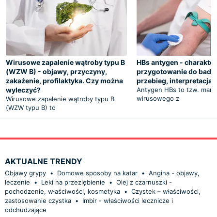
Wirusowe zapalenie wątroby typu B
HBs antygen - charakter
(WZW B) - objawy, przyczyny,
przygotowanie do badan
zakażenie, profilaktyka. Czy można
przebieg, interpretacja
wyleczyć?
Antygen HBs to tzw. mark
wirusowego z
Wirusowe zapalenie wątroby typu B
(WZW typu B) to
AKTUALNE TRENDY
Objawy grypy
•
Domowe sposoby na katar
•
Angina - objawy,
leczenie
•
Leki na przeziębienie
•
Olej z czarnuszki -
pochodzenie, właściwości, kosmetyka
•
Czystek – właściwości,
zastosowanie czystka
•
Imbir - właściwości lecznicze i
odchudzające