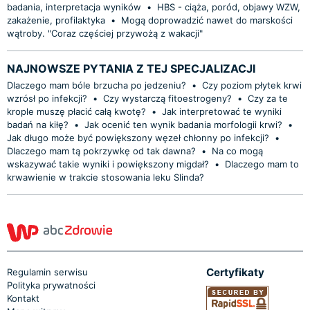
badania, interpretacja wyników
•
HBS - ciąża, poród, objawy WZW,
zakażenie, profilaktyka
•
Mogą doprowadzić nawet do marskości
wątroby. "Coraz częściej przywożą z wakacji"
NAJNOWSZE PYTANIA Z TEJ SPECJALIZACJI
Dlaczego mam bóle brzucha po jedzeniu?
•
Czy poziom płytek krwi
wzrósł po infekcji?
•
Czy wystarczą fitoestrogeny?
•
Czy za te
krople muszę płacić całą kwotę?
•
Jak interpretować te wyniki
badań na kiłę?
•
Jak ocenić ten wynik badania morfologii krwi?
•
Jak długo może być powiększony węzeł chłonny po infekcji?
•
Dlaczego mam tą pokrzywkę od tak dawna?
•
Na co mogą
wskazywać takie wyniki i powiększony migdał?
•
Dlaczego mam to
krwawienie w trakcie stosowania leku Slinda?
Certyfikaty
Regulamin serwisu
Polityka prywatności
Kontakt