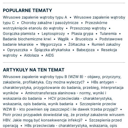
POPULARNE TEMATY
Wirusowe zapalenie wątroby typu A
•
Wirusowe zapalenie wątroby
typu C
•
Choroby zakaźne i pasożytnicze
•
Przezskórne
wstrzyknięcie etanolu do wątroby
•
Przeszczep wątroby
•
Gorączka plamista
•
Leptospirozy
•
Ptasia grypa
•
Tularemia
•
Badanie biochemiczne krwi
•
Wąglik
•
Bruceloza
•
Podstawowe
badanie lekarskie
•
Węgorczyca
•
Żółtaczka
•
Rumień zakaźny
•
Opryszczka
•
Śpiączka afrykańska
•
Babezjoza
•
Resekcja
wątroby
•
Aldolaza
•
AIDS
ARTYKUŁY NA TEN TEMAT
Wirusowe zapalenie wątroby typu B (WZW B) - objawy, przyczyny,
zakażenie, profilaktyka. Czy można wyleczyć?
•
HBs antygen -
charakterystyka, przygotowanie do badania, przebieg, interpretacja
wyników
•
Aminotransferaza alaninowa - normy, wyniki i
wskazania do badania
•
HCV przeciwciała - charakterystyka,
wskazania, opis badania, wynik badania
•
Szczepienie przeciw
WZW B - kto powinien się zaszczepić i ile dawek trzeba przyjąć?
•
Piotr przez przypadek dowiedział się, że przebył zakażenie wirusem
HBV. Jakie mogą być konsekwencje infekcji?
•
Szczepienia przed
operacją
•
HBs przeciwciała - charakterystyka, wskazania, opis