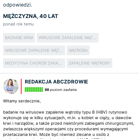
odpowiedzi.
MĘŻCZYZNA, 40 LAT
ponad rok temu
BADANIE KRWI
WIRUSOWE ZAPALENIE WĄTROBY
WIRUSOWE ZAPALENIE WĄTROBY TYPU B
WĄTROBA
MEDYCYNA CHORÓB ZAKAŹNYCH
ZAPALENIE WĄTROBY
REDAKCJA ABCZDROWIE
98
poziom zaufania
Witamy serdecznie,
badanie na wirusowe zapalenie wątroby typu B (HBV) rutynowo
wykonuje się w kilku sytuacjach, m.in. u kobiet w ciąży, u dawców
krwi i narządów, a także przed niektórymi zabiegami chirurgicznymi,
zwłaszcza większymi operacjami czy procedurami wymagającymi
przetaczania krwi. Może być również zlecane u osób z