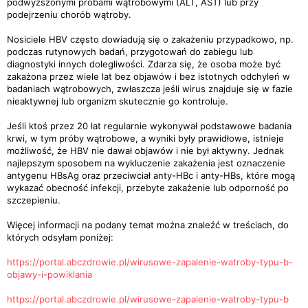
podwyższonymi próbami wątrobowymi (ALT, AST) lub przy
podejrzeniu chorób wątroby.
Nosiciele HBV często dowiadują się o zakażeniu przypadkowo, np.
podczas rutynowych badań, przygotowań do zabiegu lub
diagnostyki innych dolegliwości. Zdarza się, że osoba może być
zakażona przez wiele lat bez objawów i bez istotnych odchyleń w
badaniach wątrobowych, zwłaszcza jeśli wirus znajduje się w fazie
nieaktywnej lub organizm skutecznie go kontroluje.
Jeśli ktoś przez 20 lat regularnie wykonywał podstawowe badania
krwi, w tym próby wątrobowe, a wyniki były prawidłowe, istnieje
możliwość, że HBV nie dawał objawów i nie był aktywny. Jednak
najlepszym sposobem na wykluczenie zakażenia jest oznaczenie
antygenu HBsAg oraz przeciwciał anty-HBc i anty-HBs, które mogą
wykazać obecność infekcji, przebyte zakażenie lub odporność po
szczepieniu.
Więcej informacji na podany temat można znaleźć w treściach, do
których odsyłam poniżej:
https://portal.abczdrowie.pl/wirusowe-zapalenie-watroby-typu-b-
objawy-i-powiklania
https://portal.abczdrowie.pl/wirusowe-zapalenie-watroby-typu-b