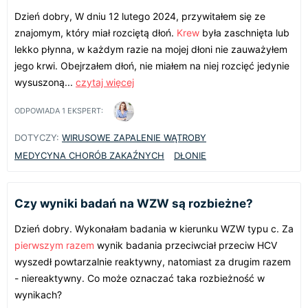
Dzień dobry, W dniu 12 lutego 2024, przywitałem się ze
znajomym, który miał rozciętą dłoń.
Krew
była zaschnięta lub
lekko płynna, w każdym razie na mojej dłoni nie zauważyłem
jego krwi. Obejrzałem dłoń, nie miałem na niej rozcięć jedynie
wysuszoną...
czytaj więcej
ODPOWIADA
1
EKSPERT:
DOTYCZY:
WIRUSOWE ZAPALENIE WĄTROBY
MEDYCYNA CHORÓB ZAKAŹNYCH
DŁONIE
Czy wyniki badań na WZW są rozbieżne?
Dzień dobry. Wykonałam badania w kierunku WZW typu c. Za
pierwszym razem
wynik badania przeciwciał przeciw HCV
wyszedł powtarzalnie reaktywny, natomiast za drugim razem
- niereaktywny. Co może oznaczać taka rozbieżność w
wynikach?