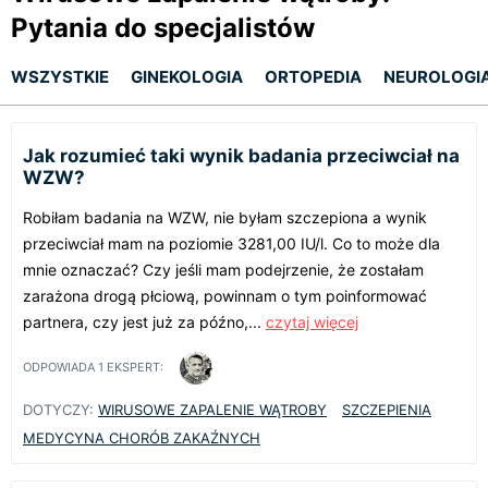
Pytania do specjalistów
WSZYSTKIE
GINEKOLOGIA
ORTOPEDIA
NEUROLOGI
Jak rozumieć taki wynik badania przeciwciał na
WZW?
Robiłam badania na WZW, nie byłam szczepiona a wynik
przeciwciał mam na poziomie 3281,00 IU/l. Co to może dla
mnie oznaczać? Czy jeśli mam podejrzenie, że zostałam
zarażona drogą płciową, powinnam o tym poinformować
partnera, czy jest już za późno,...
czytaj więcej
ODPOWIADA
1
EKSPERT:
DOTYCZY:
WIRUSOWE ZAPALENIE WĄTROBY
SZCZEPIENIA
MEDYCYNA CHORÓB ZAKAŹNYCH