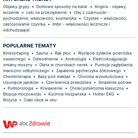
Objawy grypy
•
Domowe sposoby na katar
•
Angina - objawy,
leczenie
•
Leki na przeziębienie
•
Olej z czarnuszki -
pochodzenie, właściwości, kosmetyka
•
Czystek – właściwości,
zastosowanie czystka
•
Imbir - właściwości lecznicze i
odchudzające
POPULARNE TEMATY
Kinesiotaping
•
Sauna
•
Rak płuc
•
Wycięcie żylaków powrózka
nasiennego
•
Odwodnienie
•
Andrologia
•
Elektrokoagulacja
zmiany moszny
•
Dieta w chorobach nerek
•
Punkcja zagłębienia
maciczno-odbytniczego
•
Zapalenie pęcherzyka żółciowego
•
Chemioterapia
•
Bazy pod makijaż
•
Choroba wysokościowa
•
Usunięcie jajników
•
Czerwienica prawdziwa
•
Smażenie potraw
•
Pulmonologia
•
Krwawienie
•
Cholecystektomia klasyczna
•
Biopsja moczowodu
•
Kuchnia hiszpańska
•
Holter EKG
•
Różyca
•
Ciało obce w oku