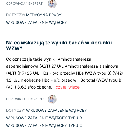
ODPOWIADA
1
EKSPERT:
DOTYCZY:
MEDYCYNA PRACY
WIRUSOWE ZAPALENIE WĄTROBY
Na co wskazują te wyniki badań w kierunku
WZW?
Co oznaczaja takie wyniki: Aminotransfereza
asparaginianowa (AST) 27 U/L Aminotransferaza alaninowa
(ALT) (I17) 25 U/L HBs - p/c przeciw HBs (WZW typu B) (V42)
1,2 lU/L nieobecne HBc - p/c przeciw HBc total (WZW typu B)
(V31) 8,63 s/co obecne...
czytaj więcej
ODPOWIADA
1
EKSPERT:
DOTYCZY:
WIRUSOWE ZAPALENIE WĄTROBY
WIRUSOWE ZAPALENIE WĄTROBY TYPU B
WIRUSOWE ZAPALENIE WĄTROBY TYPU C