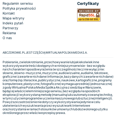
Certyfikaty
Regulamin serwisu
Polityka prywatności
Kontakt
Mapa witryny
Indeks pytań
Partnerzy
Reklama
O nas
ABCZDROWIE.PL JEST CZĘŚCIĄ WIRTUALNA POLSKA MEDIA S.A.
Pobieranie, zwielokrotnianie, przechowywanie lub jakiekolwiek inne
wykorzystywanie treści dostępnych w niniejszym serwisie - bez względu
na ich charakter i sposób wyrażenia (w szczególności lecz nie wyłącznie:
słowne, słowno-muzyczne, muzyczne, audiowizualne, audialne, tekstowe,
graficzne i zawarte w nich dane i informacje, bazy danych i zawarte w nich dane)
oraz formę (np. literackie, publicystyczne, naukowe, kartograficzne, programy
komputerowe, plastyczne, fotograficzne) wymaga uprzedniej i jednoznacznej
zgody Wirtualna Polska Media Spółka Akcyjna z siedzibą w Warszawie,
będącej właścicielem niniejszego serwisu, bez względu na sposób ich
eksploracji i wykorzystaną metodę (manualną lub zautomatyzowaną technikę,
w tym z użyciem programów uczenia maszynowego lub sztucznej inteligencji).
Powyższe zastrzeżenie nie dotyczy wykorzystywania jedynie w celu
ułatwienia ich wyszukiwania przez wyszukiwarki internetowe
oraz korzystania w ramach stosunków umownych lub dozwolonego użytku
określonego przez właściwe przepisy prawa.