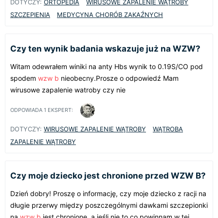
DOTYCZY:
ORTOPEDIA
WIRUSOWE ZAPALENIE WĄTROBY
SZCZEPIENIA
MEDYCYNA CHORÓB ZAKAŹNYCH
Czy ten wynik badania wskazuje już na WZW?
Witam odewrałem winiki na anty Hbs wynik to 0.19S/CO pod
spodem
wzw b
nieobecny.Prosze o odpowiedź Mam
wirusowe zapalenie watroby czy nie
ODPOWIADA
1
EKSPERT:
DOTYCZY:
WIRUSOWE ZAPALENIE WĄTROBY
WĄTROBA
ZAPALENIE WĄTROBY
Czy moje dziecko jest chronione przed WZW B?
Dzień dobry! Proszę o informację, czy moje dziecko z racji na
długie przerwy między poszczególnymi dawkami szczepionki
na
wzw b
jest chronione, a jeśli nie to co powinnam w tej