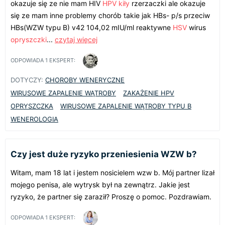
okazuje się ze nie mam HIV
HPV
kiły
rzerzaczki ale okazuje
się ze mam inne problemy chorób takie jak HBs- p/s przeciw
HBs(WZW typu B) v42 104,02 mIU/ml reaktywne
HSV
wirus
opryszczki
...
czytaj więcej
ODPOWIADA
1
EKSPERT:
DOTYCZY:
CHOROBY WENERYCZNE
WIRUSOWE ZAPALENIE WĄTROBY
ZAKAŻENIE HPV
OPRYSZCZKA
WIRUSOWE ZAPALENIE WĄTROBY TYPU B
WENEROLOGIA
Czy jest duże ryzyko przeniesienia WZW b?
Witam, mam 18 lat i jestem nosicielem wzw b. Mój partner lizał
mojego penisa, ale wytrysk był na zewnątrz. Jakie jest
ryzyko, że partner się zaraził? Proszę o pomoc. Pozdrawiam.
ODPOWIADA
1
EKSPERT: