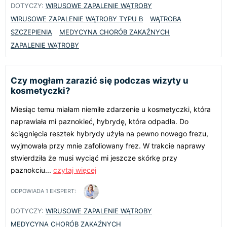
DOTYCZY:
WIRUSOWE ZAPALENIE WĄTROBY
WIRUSOWE ZAPALENIE WĄTROBY TYPU B
WĄTROBA
SZCZEPIENIA
MEDYCYNA CHORÓB ZAKAŹNYCH
ZAPALENIE WĄTROBY
Czy mogłam zarazić się podczas wizyty u
kosmetyczki?
Miesiąc temu miałam niemiłe zdarzenie u kosmetyczki, która
naprawiała mi paznokieć, hybrydę, która odpadła. Do
ściągnięcia resztek hybrydy użyła na pewno nowego frezu,
wyjmowała przy mnie zafoliowany frez. W trakcie naprawy
stwierdziła że musi wyciąć mi jeszcze skórkę przy
paznokciu...
czytaj więcej
ODPOWIADA
1
EKSPERT:
DOTYCZY:
WIRUSOWE ZAPALENIE WĄTROBY
MEDYCYNA CHORÓB ZAKAŹNYCH