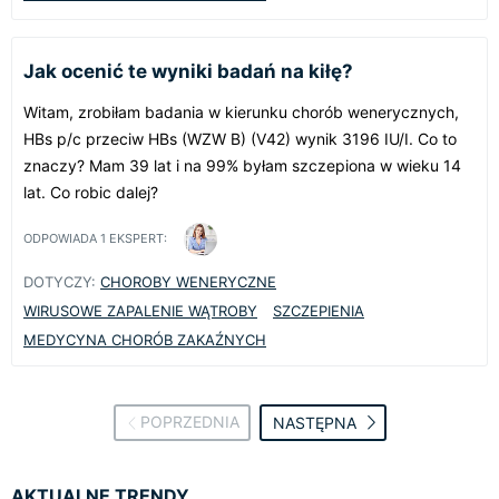
Jak ocenić te wyniki badań na kiłę?
Witam, zrobiłam badania w kierunku chorób wenerycznych,
HBs p/c przeciw HBs (WZW B) (V42) wynik 3196 IU/I. Co to
znaczy? Mam 39 lat i na 99% byłam szczepiona w wieku 14
lat. Co robic dalej?
ODPOWIADA
1
EKSPERT:
DOTYCZY:
CHOROBY WENERYCZNE
WIRUSOWE ZAPALENIE WĄTROBY
SZCZEPIENIA
MEDYCYNA CHORÓB ZAKAŹNYCH
POPRZEDNIA
NASTĘPNA
AKTUALNE TRENDY