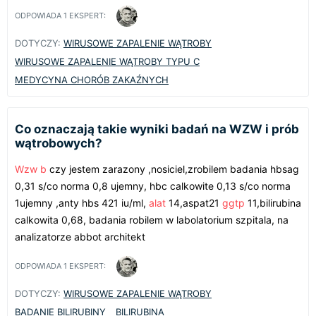
ODPOWIADA
1
EKSPERT:
DOTYCZY:
WIRUSOWE ZAPALENIE WĄTROBY
WIRUSOWE ZAPALENIE WĄTROBY TYPU C
MEDYCYNA CHORÓB ZAKAŹNYCH
Co oznaczają takie wyniki badań na WZW i prób
wątrobowych?
Wzw b
czy jestem zarazony ,nosiciel,zrobilem badania hbsag
0,31 s/co norma 0,8 ujemny, hbc calkowite 0,13 s/co norma
1ujemny ,anty hbs 421 iu/ml,
alat
14,aspat21
ggtp
11,bilirubina
calkowita 0,68, badania robilem w labolatorium szpitala, na
analizatorze abbot architekt
ODPOWIADA
1
EKSPERT:
DOTYCZY:
WIRUSOWE ZAPALENIE WĄTROBY
BADANIE BILIRUBINY
BILIRUBINA