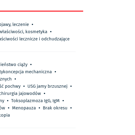
bjawy, leczenie
•
 właściwości, kosmetyka
•
aściwości lecznicze i odchudzające
eństwo ciąży
•
tykoncepcja mechaniczna
•
cznych
•
ść pochwy
•
USG jamy brzusznej
•
hirurgia jajowodów
•
ny
•
Toksoplazmoza IgG, IgM
•
ków
•
Menopauza
•
Brak okresu
•
kopia