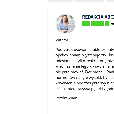
REDAKCJA AB
9
Witam!
Podczas stosowania tabletek ant
opakowaniami występuje tzw. krwa
miesiączka, tylko reakcja organ
więc nasilenie tego krwawienia n
nie przejmować. Być może u Pan
hormonów na tyle wysoki, by osła
krwawienia podczas przerwy nie 
jeśli kobieta zażywa pigułki zgodn
Pozdrawiam!