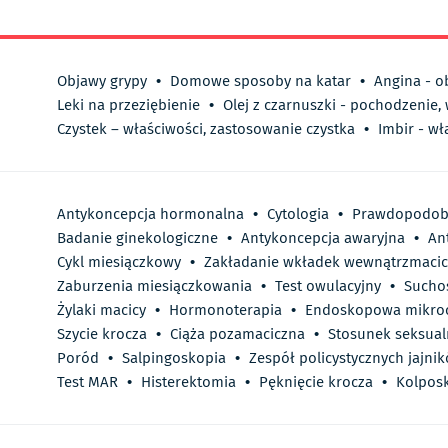
Objawy grypy
•
Domowe sposoby na katar
•
Angina - o
Leki na przeziębienie
•
Olej z czarnuszki - pochodzenie,
Czystek – właściwości, zastosowanie czystka
•
Imbir - wł
Antykoncepcja hormonalna
•
Cytologia
•
Prawdopodobi
Badanie ginekologiczne
•
Antykoncepcja awaryjna
•
An
Cykl miesiączkowy
•
Zakładanie wkładek wewnątrzmaci
Zaburzenia miesiączkowania
•
Test owulacyjny
•
Sucho
Żylaki macicy
•
Hormonoterapia
•
Endoskopowa mikroc
Szycie krocza
•
Ciąża pozamaciczna
•
Stosunek seksual
Poród
•
Salpingoskopia
•
Zespół policystycznych jajni
Test MAR
•
Histerektomia
•
Pęknięcie krocza
•
Kolpos