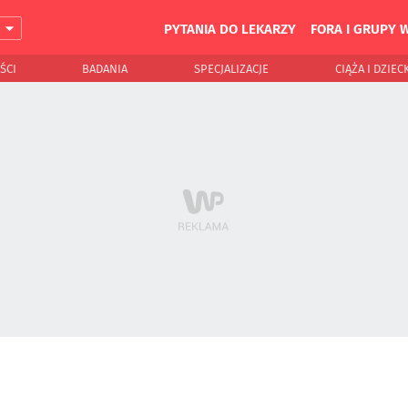
PYTANIA DO LEKARZY
FORA I GRUPY 
J
ŚCI
BADANIA
SPECJALIZACJE
CIĄŻA I DZIEC