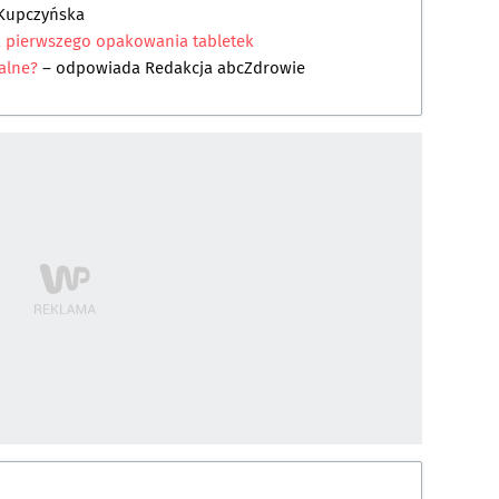
 Kupczyńska
a pierwszego opakowania tabletek
alne?
– odpowiada
Redakcja abcZdrowie