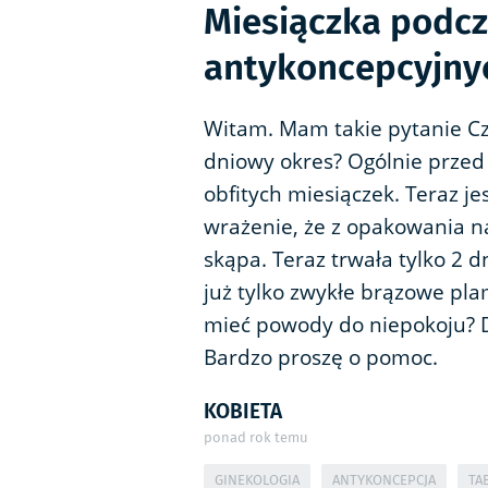
Miesiączka podcz
antykoncepcyjny
Witam. Mam takie pytanie Cz
dniowy okres? Ogólnie przed
obfitych miesiączek. Teraz 
wrażenie, że z opakowania n
skąpa. Teraz trwała tylko 2 dn
już tylko zwykłe brązowe pl
mieć powody do niepokoju? D
Bardzo proszę o pomoc.
KOBIETA
ponad rok temu
GINEKOLOGIA
ANTYKONCEPCJA
TA