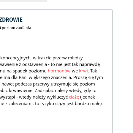
CZDROWIE
8
poziom zaufania
ykoncepcyjnych, w trakcie przerw między
wienie z odstawienia - to nie jest tak naprawdę
izmu na spadek poziomu
hormonów
we
krwi
. Tak
ie ma dla Pani większego znaczenia. Proszę się tym
i nawet podczas przerwy utrzymuje się poziom
bić krwawienie. Zadziałać należy wtedy, gdy to
wystąpi - wtedy należy wykluczyć
ciążę
(jednak
ie z zaleceniami, to ryzyko ciąży jest bardzo małe).