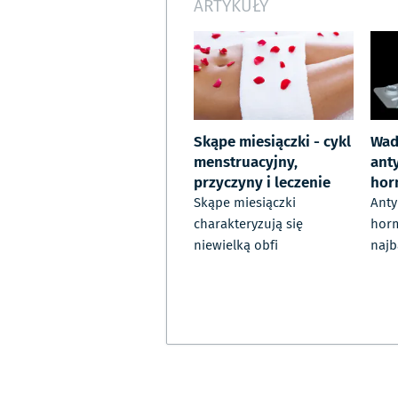
ARTYKUŁY
Skąpe miesiączki - cykl
Wady
menstruacyjny,
ant
przyczyny i leczenie
hor
Skąpe miesiączki
Anty
charakteryzują się
horm
niewielką obfi
najb