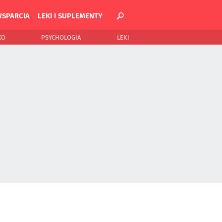
WSPARCIA
LEKI I SUPLEMENTY
KO
PSYCHOLOGIA
LEKI