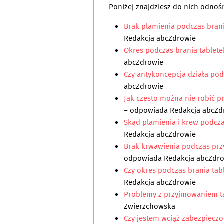
Poniżej znajdziesz do nich odnośn
Brak plamienia podczas bran
Redakcja abcZdrowie
Okres podczas brania tablet
abcZdrowie
Czy antykoncepcja działa pod
abcZdrowie
Jak często można nie robić p
– odpowiada
Redakcja abcZd
Skąd plamienia i krew podcza
Redakcja abcZdrowie
Brak krwawienia podczas prz
odpowiada
Redakcja abcZdr
Czy okres podczas brania tab
Redakcja abcZdrowie
Problemy z przyjmowaniem ta
Zwierzchowska
Czy jestem wciąż zabezpiecz