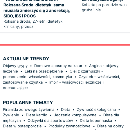
Roksana Środa, dietetyk, sama
Kobieta po porodzie wcale
gruba i nie
musiała zmierzyć się z anoreksją,
SIBO, IBS i PCOS
Roksana Środa, 27-letni dietetyk
kliniczny, przesz
AKTUALNE TRENDY
Objawy grypy
•
Domowe sposoby na katar
•
Angina - objawy,
leczenie
•
Leki na przeziębienie
•
Olej z czarnuszki -
pochodzenie, właściwości, kosmetyka
•
Czystek – właściwości,
zastosowanie czystka
•
Imbir - właściwości lecznicze i
odchudzające
POPULARNE TEMATY
Piramida zdrowego żywienia
•
Dieta
•
Żywność ekologiczna
•
Żywienie
•
Dieta kardio
•
Jedzenie kompulsywne
•
Dieta dla
mężczyzn
•
Odżywki dla sportowców
•
Dieta kopenhaska
•
Dieta w osteoporozie
•
Produkty żywnościowe
•
Dieta na dobry