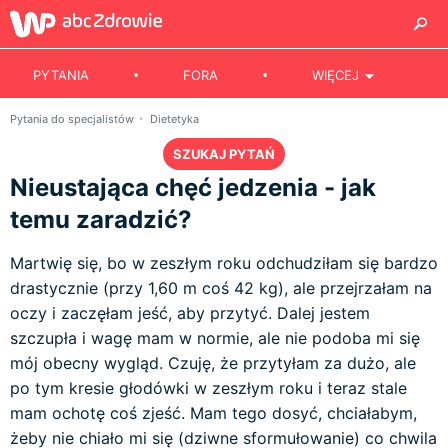
PYTANIA
FORA
WIĘCEJ
Pytania do specjalistów
Dietetyka
SZUKAJ PYTAŃ
Nieustająca chęć jedzenia - jak
temu zaradzić?
Martwię się, bo w zeszłym roku odchudziłam się bardzo
drastycznie (przy 1,60 m coś 42 kg), ale przejrzałam na
oczy i zaczęłam jeść, aby przytyć. Dalej jestem
szczupła i wagę mam w normie, ale nie podoba mi się
mój obecny wygląd. Czuję, że przytyłam za dużo, ale
po tym kresie głodówki w zeszłym roku i teraz stale
mam ochotę coś zjeść. Mam tego dosyć, chciałabym,
żeby nie chiało mi się (dziwne sformułowanie) co chwila