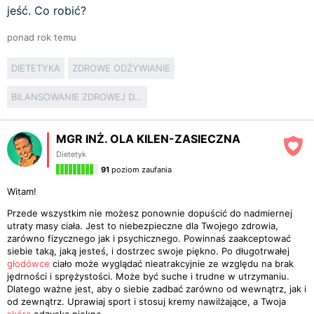
jeść. Co robić?
ponad rok temu
DIETETYKA
ZDROWE ODŻYWIANIE
BILANSOWANIE ZDROWEJ DIETY
MGR INŻ. OLA KILEN-ZASIECZNA
Dietetyk
91
poziom zaufania
Witam!
Przede wszystkim nie możesz ponownie dopuścić do nadmiernej
utraty masy ciała. Jest to niebezpieczne dla Twojego zdrowia,
zarówno fizycznego jak i psychicznego. Powinnaś zaakceptować
siebie taką, jaką jesteś, i dostrzec swoje piękno. Po długotrwałej
głodówce
ciało może wyglądać nieatrakcyjnie ze względu na brak
jędrności i sprężystości. Może być suche i trudne w utrzymaniu.
Dlatego ważne jest, aby o siebie zadbać zarówno od wewnątrz, jak i
od zewnątrz. Uprawiaj sport i stosuj kremy nawilżające, a Twoja