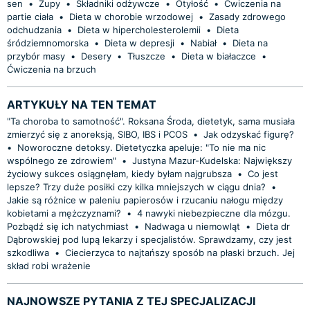
sen
•
Zupy
•
Składniki odżywcze
•
Otyłość
•
Ćwiczenia na
partie ciała
•
Dieta w chorobie wrzodowej
•
Zasady zdrowego
odchudzania
•
Dieta w hipercholesterolemii
•
Dieta
śródziemnomorska
•
Dieta w depresji
•
Nabiał
•
Dieta na
przybór masy
•
Desery
•
Tłuszcze
•
Dieta w białaczce
•
Ćwiczenia na brzuch
ARTYKUŁY NA TEN TEMAT
"Ta choroba to samotność". Roksana Środa, dietetyk, sama musiała
zmierzyć się z anoreksją, SIBO, IBS i PCOS
•
Jak odzyskać figurę?
•
Noworoczne detoksy. Dietetyczka apeluje: "To nie ma nic
wspólnego ze zdrowiem"
•
Justyna Mazur-Kudelska: Największy
życiowy sukces osiągnęłam, kiedy byłam najgrubsza
•
Co jest
lepsze? Trzy duże posiłki czy kilka mniejszych w ciągu dnia?
•
Jakie są różnice w paleniu papierosów i rzucaniu nałogu między
kobietami a mężczyznami?
•
4 nawyki niebezpieczne dla mózgu.
Pozbądź się ich natychmiast
•
Nadwaga u niemowląt
•
Dieta dr
Dąbrowskiej pod lupą lekarzy i specjalistów. Sprawdzamy, czy jest
szkodliwa
•
Ciecierzyca to najtańszy sposób na płaski brzuch. Jej
skład robi wrażenie
NAJNOWSZE PYTANIA Z TEJ SPECJALIZACJI