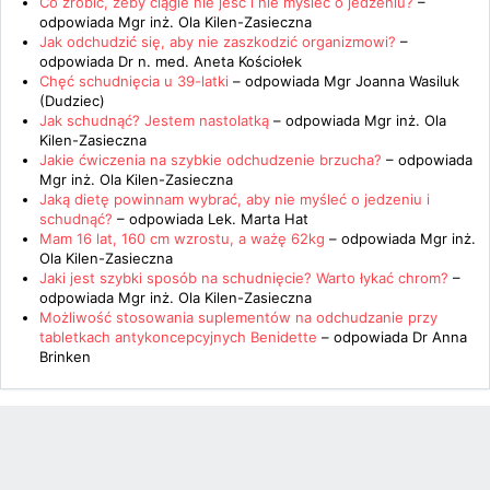
Co zrobić, żeby ciągle nie jeść i nie mysleć o jedzeniu?
–
odpowiada
Mgr inż. Ola Kilen-Zasieczna
Jak odchudzić się, aby nie zaszkodzić organizmowi?
–
odpowiada
Dr n. med. Aneta Kościołek
Chęć schudnięcia u 39-latki
– odpowiada
Mgr Joanna Wasiluk
(Dudziec)
Jak schudnąć? Jestem nastolatką
– odpowiada
Mgr inż. Ola
Kilen-Zasieczna
Jakie ćwiczenia na szybkie odchudzenie brzucha?
– odpowiada
Mgr inż. Ola Kilen-Zasieczna
Jaką dietę powinnam wybrać, aby nie myśleć o jedzeniu i
schudnąć?
– odpowiada
Lek. Marta Hat
Mam 16 lat, 160 cm wzrostu, a ważę 62kg
– odpowiada
Mgr inż.
Ola Kilen-Zasieczna
Jaki jest szybki sposób na schudnięcie? Warto łykać chrom?
–
odpowiada
Mgr inż. Ola Kilen-Zasieczna
Możliwość stosowania suplementów na odchudzanie przy
tabletkach antykoncepcyjnych Benidette
– odpowiada
Dr Anna
Brinken