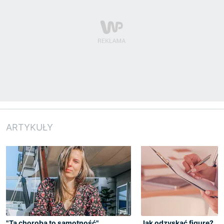
ARTYKUŁY
"Ta choroba to samotność".
Jak odzyskać figurę?