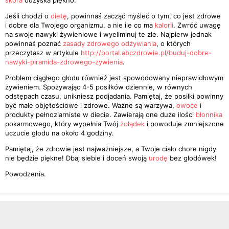
skóra
odzyska piękno.
Jeśli chodzi o
dietę
, powinnaś zacząć myśleć o tym, co jest zdrowe
i dobre dla Twojego organizmu, a nie ile co ma
kalorii
. Zwróć uwagę
na swoje nawyki żywieniowe i wyeliminuj te złe. Najpierw jednak
powinnaś poznać
zasady zdrowego odżywiania
, o których
przeczytasz w artykule
http://portal.abczdrowie.pl/buduj-dobre-
nawyki-piramida-zdrowego-zywienia
.
Problem ciągłego głodu również jest spowodowany nieprawidłowym
żywieniem. Spożywając 4-5 posiłków dziennie, w równych
odstępach czasu, unikniesz podjadania. Pamiętaj, że posiłki powinny
być małe objętościowe i zdrowe. Ważne są warzywa,
owoce
i
produkty pełnoziarniste w diecie. Zawierają one duże ilości
błonnika
pokarmowego, który wypełnia Twój
żołądek
i powoduje zmniejszone
uczucie głodu na około 4 godziny.
Pamiętaj, że zdrowie jest najważniejsze, a Twoje ciało chore nigdy
nie będzie piękne! Dbaj siebie i doceń swoją
urodę
bez głodówek!
Powodzenia.