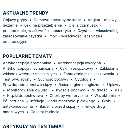
AKTUALNE TRENDY
Objawy grypy
•
Domowe sposoby na katar
•
Angina - objawy,
leczenie
•
Leki na przeziębienie
•
Olej z czarnuszki -
pochodzenie, właściwości, kosmetyka
•
Czystek – właściwości,
zastosowanie czystka
•
Imbir - właściwości lecznicze i
odchudzające
POPULARNE TEMATY
Antykoncepcja hormonalna
•
Antykoncepcja awaryjna
•
Antykoncepcja mechaniczna
•
Cykl miesiączkowy
•
Zakładanie
wkładek wewnątrzmacicznych
•
Zaburzenia miesiączkowania
•
Test owulacyjny
•
Suchość pochwy
•
Cytologia
•
Prawdopodobieństwo ciąży
•
Badanie ginekologiczne
•
Upławy
•
Monitorowanie owulacji
•
Irygacje pochwy
•
Nudności
•
KTG
•
Krążki dopochwowe
•
Choroby weneryczne
•
Wazektomia
•
Ból brzucha
•
Infekcje układu moczowo-płciowego
•
Globulki
antykoncepcyjne
•
Badania przed ciążą
•
Infekcje dróg
moczowych
•
Cesarskie cięcie
ARTYKUŁY NA TEN TEMAT