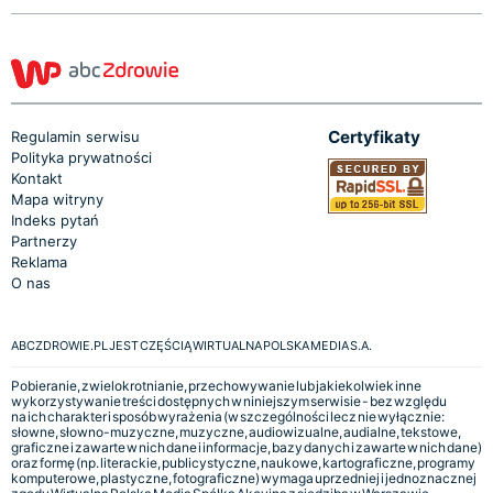
Certyfikaty
Regulamin serwisu
Polityka prywatności
Kontakt
Mapa witryny
Indeks pytań
Partnerzy
Reklama
O nas
ABCZDROWIE.PL JEST CZĘŚCIĄ WIRTUALNA POLSKA MEDIA S.A.
Pobieranie, zwielokrotnianie, przechowywanie lub jakiekolwiek inne
wykorzystywanie treści dostępnych w niniejszym serwisie - bez względu
na ich charakter i sposób wyrażenia (w szczególności lecz nie wyłącznie:
słowne, słowno-muzyczne, muzyczne, audiowizualne, audialne, tekstowe,
graficzne i zawarte w nich dane i informacje, bazy danych i zawarte w nich dane)
oraz formę (np. literackie, publicystyczne, naukowe, kartograficzne, programy
komputerowe, plastyczne, fotograficzne) wymaga uprzedniej i jednoznacznej