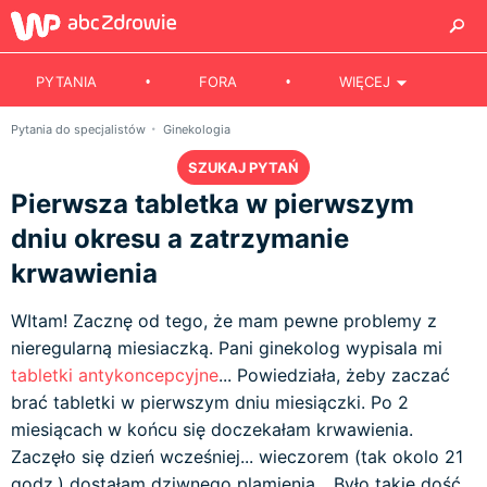
PYTANIA
FORA
WIĘCEJ
Pytania do specjalistów
Ginekologia
SZUKAJ PYTAŃ
Pierwsza tabletka w pierwszym
dniu okresu a zatrzymanie
krwawienia
WItam! Zacznę od tego, że mam pewne problemy z
nieregularną miesiaczką. Pani ginekolog wypisala mi
tabletki antykoncepcyjne
... Powiedziała, żeby zaczać
brać tabletki w pierwszym dniu miesiączki. Po 2
miesiącach w końcu się doczekałam krwawienia.
Zaczęło się dzień wcześniej... wieczorem (tak okolo 21
godz.) dostałam dziwnego plamienia... Było takie dość