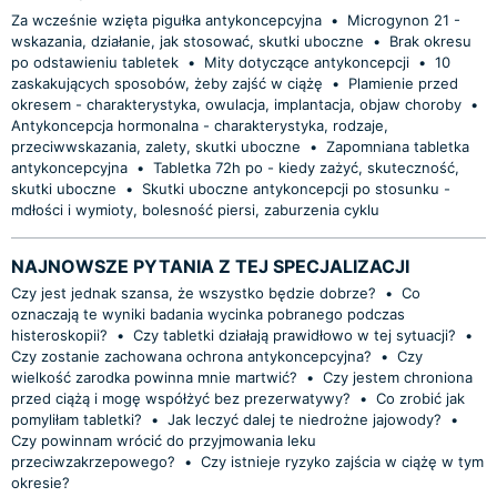
Za wcześnie wzięta pigułka antykoncepcyjna
•
Microgynon 21 -
wskazania, działanie, jak stosować, skutki uboczne
•
Brak okresu
po odstawieniu tabletek
•
Mity dotyczące antykoncepcji
•
10
zaskakujących sposobów, żeby zajść w ciążę
•
Plamienie przed
okresem - charakterystyka, owulacja, implantacja, objaw choroby
•
Antykoncepcja hormonalna - charakterystyka, rodzaje,
przeciwwskazania, zalety, skutki uboczne
•
Zapomniana tabletka
antykoncepcyjna
•
Tabletka 72h po - kiedy zażyć, skuteczność,
skutki uboczne
•
Skutki uboczne antykoncepcji po stosunku -
mdłości i wymioty, bolesność piersi, zaburzenia cyklu
NAJNOWSZE PYTANIA Z TEJ SPECJALIZACJI
Czy jest jednak szansa, że wszystko będzie dobrze?
•
Co
oznaczają te wyniki badania wycinka pobranego podczas
histeroskopii?
•
Czy tabletki działają prawidłowo w tej sytuacji?
•
Czy zostanie zachowana ochrona antykoncepcyjna?
•
Czy
wielkość zarodka powinna mnie martwić?
•
Czy jestem chroniona
przed ciążą i mogę współżyć bez prezerwatywy?
•
Co zrobić jak
pomyliłam tabletki?
•
Jak leczyć dalej te niedrożne jajowody?
•
Czy powinnam wrócić do przyjmowania leku
przeciwzakrzepowego?
•
Czy istnieje ryzyko zajścia w ciążę w tym
okresie?