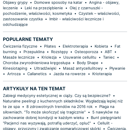
Objawy grypy
•
Domowe sposoby na katar
•
Angina - objawy,
leczenie
•
Leki na przeziębienie
•
Olej z czarnuszki -
pochodzenie, właściwości, kosmetyka
•
Czystek – właściwości,
zastosowanie czystka
•
Imbir - właściwości lecznicze i
odchudzające
POPULARNE TEMATY
Ćwiczenia fizyczne
•
Pilates
•
Elektroterapia
•
Kobieta
•
Fat
burning
•
Przepuklina
•
Rozstępy
•
Osteoporoza
•
ABT
•
Masaże lecznicze
•
Kriolezja
•
Usuwanie cellulitu
•
Taniec
•
Choroba zwyrodnieniowa kręgosłupa
•
Body Shape
•
Kinesiotaping
•
Ultradźwięki
•
Masaż antycellulitowy
•
Pływanie
•
Artroza
•
Callanetics
•
Jazda na rowerze
•
Krioterapia
ARTYKUŁY NA TEN TEMAT
Zabiegi medycyny estetycznej w ciąży. Czy są bezpieczne?
•
Naturalne peelingi z kuchennych składników. Wygładzają lepiej niż
te ze spa
•
8 zdrowotnych trendów na 2016 rok
•
Plaga na
siłowniach. "To może skończyć się tragicznie"
•
5 nawyków na
zachowanie dobrej kondycji w każdym wieku
•
Bunt pielęgniarki
"Pacjenci nas wyzywają, potrafią uderzyć, opluć"
•
Cellulit -
objawy, przyczyny i zwalczanie pomarańczowej skórki
•
Ćwiczenia,