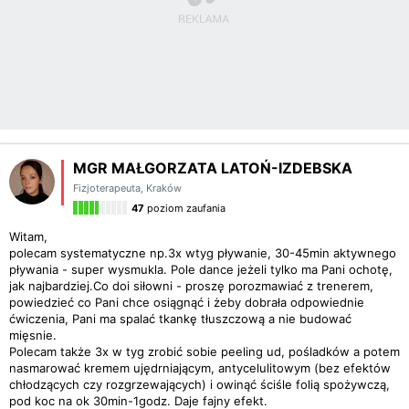
MGR MAŁGORZATA LATOŃ-IZDEBSKA
Fizjoterapeuta
,
Kraków
47
poziom zaufania
Witam,
polecam systematyczne np.3x wtyg pływanie, 30-45min aktywnego
pływania - super wysmukla. Pole dance jeżeli tylko ma Pani ochotę,
jak najbardziej.Co doi siłowni - proszę porozmawiać z trenerem,
powiedzieć co Pani chce osiągnąć i żeby dobrała odpowiednie
ćwiczenia, Pani ma spalać tkankę tłuszczową a nie budować
mięsnie.
Polecam także 3x w tyg zrobić sobie peeling ud, pośladków a potem
nasmarować kremem ujędrniającym, antycelulitowym (bez efektów
chłodzących czy rozgrzewających) i owinąć ściśle folią spożywczą,
pod koc na ok 30min-1godz. Daje fajny efekt.