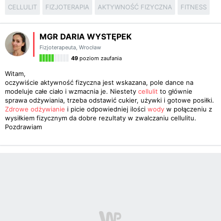
CELLULIT
FIZJOTERAPIA
AKTYWNOŚĆ FIZYCZNA
FITNESS
MGR DARIA WYSTĘPEK
Fizjoterapeuta
,
Wrocław
49
poziom zaufania
Witam,
oczywiście aktywność fizyczna jest wskazana, pole dance na
modeluje całe ciało i wzmacnia je. Niestety
cellulit
to głównie
sprawa odżywiania, trzeba odstawić cukier, używki i gotowe posiłki.
Zdrowe odżywianie
i picie odpowiedniej ilości
wody
w połączeniu z
wysiłkiem fizycznym da dobre rezultaty w zwalczaniu cellulitu.
Pozdrawiam