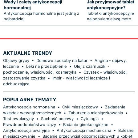
Wady i zalety antykoncepcji
Jak przyjmować tabletki
hormonalnej
antykoncepcyjne?
Antykoncepcja hormonalna jest jedną z
Tabletki antykoncepcyjne 
najbardziej
najpopularniejszą meto
AKTUALNE TRENDY
Objawy grypy
•
Domowe sposoby na katar
•
Angina - objawy,
leczenie
•
Leki na przeziębienie
•
Olej z czarnuszki -
pochodzenie, właściwości, kosmetyka
•
Czystek – właściwości,
zastosowanie czystka
•
Imbir - właściwości lecznicze i
odchudzające
POPULARNE TEMATY
Antykoncepcja hormonalna
•
Cykl miesiączkowy
•
Zakładanie
wkładek wewnątrzmacicznych
•
Zaburzenia miesiączkowania
•
Test owulacyjny
•
Suchość pochwy
•
Cytologia
•
Prawdopodobieństwo ciąży
•
Badanie ginekologiczne
•
Antykoncepcja awaryjna
•
Antykoncepcja mechaniczna
•
Bolesne
miesiączkowanie
•
Badanie przeciwciał odpornościowych u kobiet