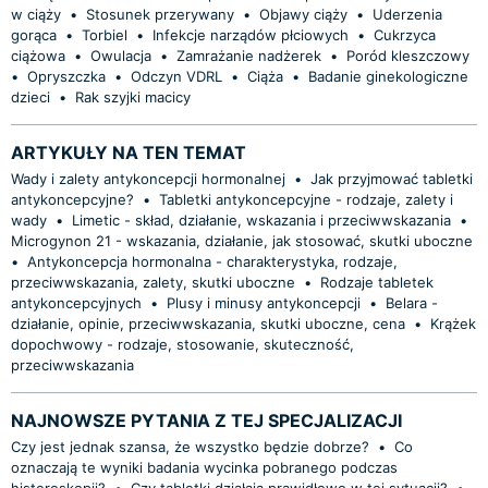
w ciąży
•
Stosunek przerywany
•
Objawy ciąży
•
Uderzenia
gorąca
•
Torbiel
•
Infekcje narządów płciowych
•
Cukrzyca
ciążowa
•
Owulacja
•
Zamrażanie nadżerek
•
Poród kleszczowy
•
Opryszczka
•
Odczyn VDRL
•
Ciąża
•
Badanie ginekologiczne
dzieci
•
Rak szyjki macicy
ARTYKUŁY NA TEN TEMAT
Wady i zalety antykoncepcji hormonalnej
•
Jak przyjmować tabletki
antykoncepcyjne?
•
Tabletki antykoncepcyjne - rodzaje, zalety i
wady
•
Limetic - skład, działanie, wskazania i przeciwwskazania
•
Microgynon 21 - wskazania, działanie, jak stosować, skutki uboczne
•
Antykoncepcja hormonalna - charakterystyka, rodzaje,
przeciwwskazania, zalety, skutki uboczne
•
Rodzaje tabletek
antykoncepcyjnych
•
Plusy i minusy antykoncepcji
•
Belara -
działanie, opinie, przeciwwskazania, skutki uboczne, cena
•
Krążek
dopochwowy - rodzaje, stosowanie, skuteczność,
przeciwwskazania
NAJNOWSZE PYTANIA Z TEJ SPECJALIZACJI
Czy jest jednak szansa, że wszystko będzie dobrze?
•
Co
oznaczają te wyniki badania wycinka pobranego podczas
histeroskopii?
•
Czy tabletki działają prawidłowo w tej sytuacji?
•