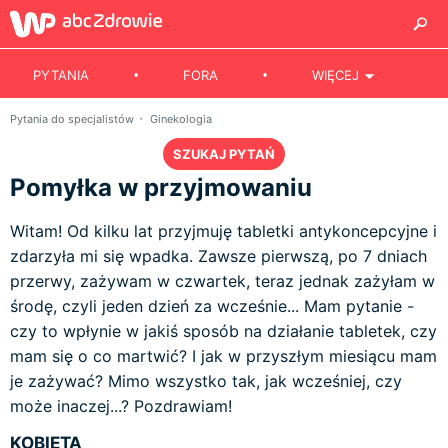
PYTANIA
FORA
WIĘCEJ
Pytania do specjalistów
Ginekologia
SZUKAJ PYTAŃ
Pomyłka w przyjmowaniu
Witam! Od kilku lat przyjmuję tabletki antykoncepcyjne i
zdarzyła mi się wpadka. Zawsze pierwszą, po 7 dniach
przerwy, zażywam w czwartek, teraz jednak zażyłam w
środę, czyli jeden dzień za wcześnie... Mam pytanie -
czy to wpłynie w jakiś sposób na działanie tabletek, czy
mam się o co martwić? I jak w przyszłym miesiącu mam
je zażywać? Mimo wszystko tak, jak wcześniej, czy
może inaczej...? Pozdrawiam!
KOBIETA