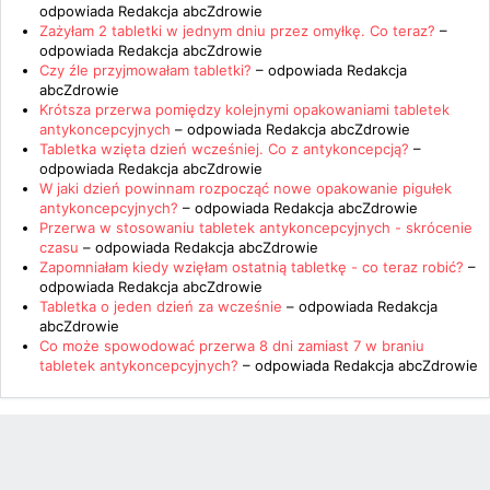
odpowiada
Redakcja abcZdrowie
Zażyłam 2 tabletki w jednym dniu przez omyłkę. Co teraz?
–
odpowiada
Redakcja abcZdrowie
Czy źle przyjmowałam tabletki?
– odpowiada
Redakcja
abcZdrowie
Krótsza przerwa pomiędzy kolejnymi opakowaniami tabletek
antykoncepcyjnych
– odpowiada
Redakcja abcZdrowie
Tabletka wzięta dzień wcześniej. Co z antykoncepcją?
–
odpowiada
Redakcja abcZdrowie
W jaki dzień powinnam rozpocząć nowe opakowanie pigułek
antykoncepcyjnych?
– odpowiada
Redakcja abcZdrowie
Przerwa w stosowaniu tabletek antykoncepcyjnych - skrócenie
czasu
– odpowiada
Redakcja abcZdrowie
Zapomniałam kiedy wzięłam ostatnią tabletkę - co teraz robić?
–
odpowiada
Redakcja abcZdrowie
Tabletka o jeden dzień za wcześnie
– odpowiada
Redakcja
abcZdrowie
Co może spowodować przerwa 8 dni zamiast 7 w braniu
tabletek antykoncepcyjnych?
– odpowiada
Redakcja abcZdrowie