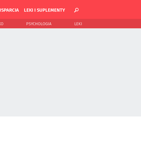
WSPARCIA
LEKI I SUPLEMENTY
KO
PSYCHOLOGIA
LEKI