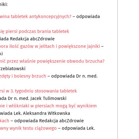
iki:
 wina tabletek antykoncepcyjnych?
– odpowiada
ię piersi podczas brania tabletek
iada
Redakcja abcZdrowie
ora ilość gazów w jelitach i powiększone jajniki
–
ki
cznić przez właśnie powiększenie obwodu brzucha?
zebiatowski
zdęty i bolesny brzuch
– odpowiada
Dr n. med.
si w 3. tygodniu stosowania tabletek
ada
Dr n. med. Jacek Tulimowski
nie i włókniaki w piersiach mogą być wynikiem
owiada
Lek. Aleksandra Witkowska
łkach
– odpowiada
Redakcja abcZdrowie
wny wynik testu ciążowego
– odpowiada
Lek.