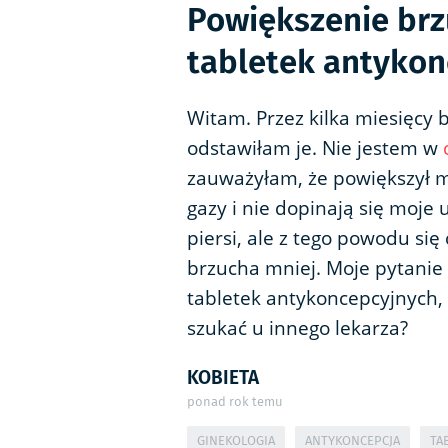
Powiększenie brz
tabletek antyko
Witam. Przez kilka miesięcy
odstawiłam je. Nie jestem w
zauważyłam, że powiększył mi
gazy i nie dopinają się moje 
piersi, ale z tego powodu si
brzucha mniej. Moje pytanie 
tabletek antykoncepcyjnych
szukać u innego lekarza?
KOBIETA
ponad rok temu
GINEKOLOGIA
ANTYKONCEPCJA
TA