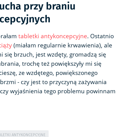
ucha przy braniu
ncepcyjnych
 brałam
tabletki antykoncepcyjne
. Ostatnio
ciąży
(miałam regularnie krwawienia), ale
 się brzuch, jest wzdęty, gromadzą się
ubrania, trochę też powiększyły mi się
ę cieszę, ze wzdętego, powiększonego
brzmi - czy jest to przyczyną zażywania
, czy wyjaśnienia tego problemu powinnam
BLETKI ANTYKONCEPCYJNE