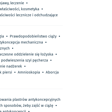
bjawy, leczenie
•
 właściwości, kosmetyka
•
aściwości lecznicze i odchudzające
gia
•
Prawdopodobieństwo ciąży
•
tykoncepcja mechaniczna
•
cznych
•
czesne oddzielenie się łożyska
•
 podwieszenia szyi pęcherza
•
nie nadżerek
•
k piersi
•
Amnioskopia
•
Aborcja
owania plastrów antykoncepcyjnych
ch sposobów, żeby zajść w ciążę
•
e antykoncepcji
•