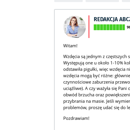
REDAKCJA AB
9
Witam!
Wzdęcia są jednym z częstszych 
Występują one u około 1-10% kobi
odstawiła pigułki, więc wzdęcia 
wzdęcia mogą być różne: główni
czynnościowe zaburzenia przewo
uciążliwe). A czy ważyła się Pani
obwód brzucha oraz powiększenie
przybrania na masie. Jeśli wymie
problemów, proszę udać się do l
Pozdrawiam!