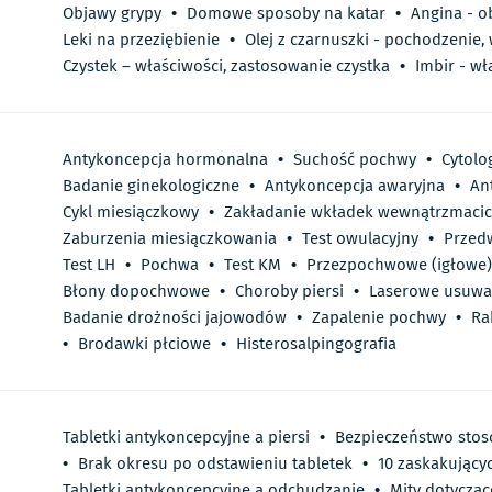
Objawy grypy
•
Domowe sposoby na katar
•
Angina - o
Leki na przeziębienie
•
Olej z czarnuszki - pochodzenie,
Czystek – właściwości, zastosowanie czystka
•
Imbir - wł
Antykoncepcja hormonalna
•
Suchość pochwy
•
Cytolo
Badanie ginekologiczne
•
Antykoncepcja awaryjna
•
An
Cykl miesiączkowy
•
Zakładanie wkładek wewnątrzmaci
Zaburzenia miesiączkowania
•
Test owulacyjny
•
Przedw
Test LH
•
Pochwa
•
Test KM
•
Przezpochwowe (igłowe)
Błony dopochwowe
•
Choroby piersi
•
Laserowe usuwa
Badanie drożności jajowodów
•
Zapalenie pochwy
•
Ra
•
Brodawki płciowe
•
Histerosalpingografia
Tabletki antykoncepcyjne a piersi
•
Bezpieczeństwo stos
•
Brak okresu po odstawieniu tabletek
•
10 zaskakujący
Tabletki antykoncepcyjne a odchudzanie
•
Mity dotycząc