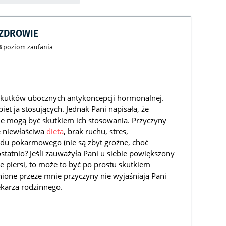
CZDROWIE
8
poziom zaufania
skutków ubocznych antykoncepcji hormonalnej.
et ja stosujących. Jednak Pani napisała, że
nie mogą być skutkiem ich stosowania. Przyczyny
e niewłaściwa
dieta
, brak ruchu, stres,
du pokarmowego (nie są zbyt groźne, choć
 ostatnio? Jeśli zauważyła Pani u siebie powiększony
 piersi, to może to być po prostu skutkiem
nione przeze mnie przyczyny nie wyjaśniają Pani
ekarza rodzinnego.