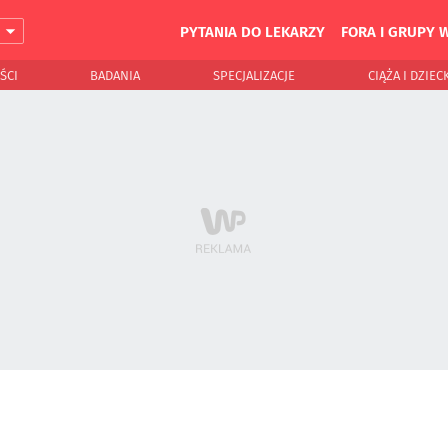
PYTANIA DO LEKARZY
FORA I GRUPY 
J
ŚCI
BADANIA
SPECJALIZACJE
CIĄŻA I DZIEC