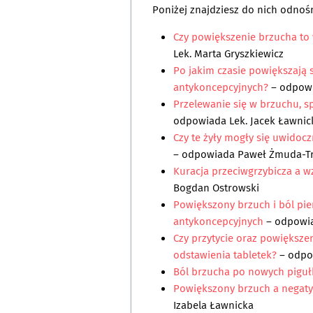
Poniżej znajdziesz do nich odnośn
Czy powiększenie brzucha to
Lek. Marta Gryszkiewicz
Po jakim czasie powiększają s
antykoncepcyjnych?
– odpow
Przelewanie się w brzuchu, sp
odpowiada
Lek. Jacek Ławnic
Czy te żyły mogły się uwido
– odpowiada
Paweł Żmuda-Tr
Kuracja przeciwgrzybicza a w
Bogdan Ostrowski
Powiększony brzuch i ból pier
antykoncepcyjnych
– odpowi
Czy przytycie oraz powiększe
odstawienia tabletek?
– odp
Ból brzucha po nowych pigu
Powiększony brzuch a negaty
Izabela Ławnicka