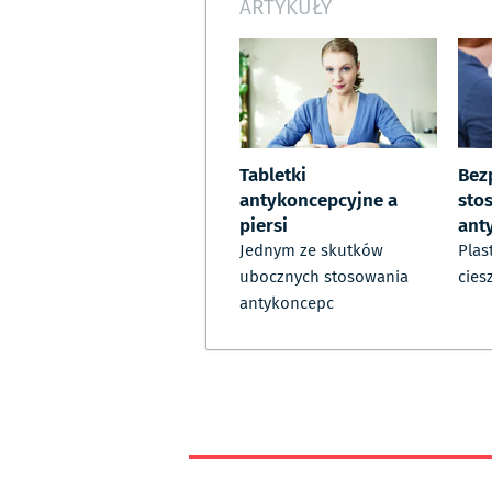
ARTYKUŁY
Tabletki
Bez
antykoncepcyjne a
sto
piersi
ant
Jednym ze skutków
Plas
ubocznych stosowania
cies
antykoncepc