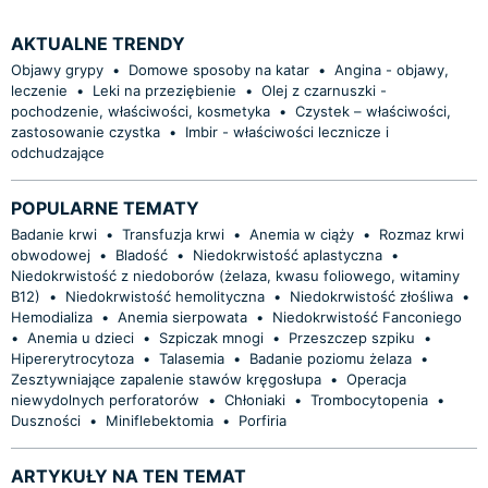
AKTUALNE TRENDY
Objawy grypy
•
Domowe sposoby na katar
•
Angina - objawy,
leczenie
•
Leki na przeziębienie
•
Olej z czarnuszki -
pochodzenie, właściwości, kosmetyka
•
Czystek – właściwości,
zastosowanie czystka
•
Imbir - właściwości lecznicze i
odchudzające
POPULARNE TEMATY
Badanie krwi
•
Transfuzja krwi
•
Anemia w ciąży
•
Rozmaz krwi
obwodowej
•
Bladość
•
Niedokrwistość aplastyczna
•
Niedokrwistość z niedoborów (żelaza, kwasu foliowego, witaminy
B12)
•
Niedokrwistość hemolityczna
•
Niedokrwistość złośliwa
•
Hemodializa
•
Anemia sierpowata
•
Niedokrwistość Fanconiego
•
Anemia u dzieci
•
Szpiczak mnogi
•
Przeszczep szpiku
•
Hipererytrocytoza
•
Talasemia
•
Badanie poziomu żelaza
•
Zesztywniające zapalenie stawów kręgosłupa
•
Operacja
niewydolnych perforatorów
•
Chłoniaki
•
Trombocytopenia
•
Duszności
•
Miniflebektomia
•
Porfiria
ARTYKUŁY NA TEN TEMAT