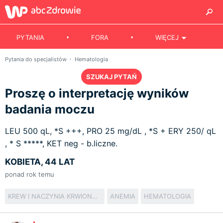
PYTANIA
FORA
WIĘCEJ
Pytania do specjalistów
Hematologia
SZUKAJ PYTAŃ
Proszę o interpretację wyników
badania moczu
LEU 500 qL, *S +++, PRO 25 mg/dL , *S + ERY 250/ qL
, * S *****, KET neg - b.liczne.
KOBIETA, 44 LAT
ponad rok temu
KREW I NACZYNIA KRWIONOŚNE
ANEMIA
HEMATOLOGIA