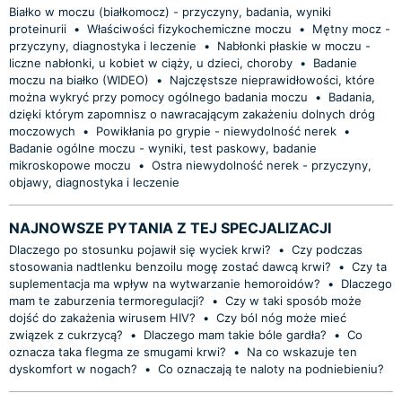
Białko w moczu (białkomocz) - przyczyny, badania, wyniki
proteinurii
•
Właściwości fizykochemiczne moczu
•
Mętny mocz -
przyczyny, diagnostyka i leczenie
•
Nabłonki płaskie w moczu -
liczne nabłonki, u kobiet w ciąży, u dzieci, choroby
•
Badanie
moczu na białko (WIDEO)
•
Najczęstsze nieprawidłowości, które
można wykryć przy pomocy ogólnego badania moczu
•
Badania,
dzięki którym zapomnisz o nawracającym zakażeniu dolnych dróg
moczowych
•
Powikłania po grypie - niewydolność nerek
•
Badanie ogólne moczu - wyniki, test paskowy, badanie
mikroskopowe moczu
•
Ostra niewydolność nerek - przyczyny,
objawy, diagnostyka i leczenie
NAJNOWSZE PYTANIA Z TEJ SPECJALIZACJI
Dlaczego po stosunku pojawił się wyciek krwi?
•
Czy podczas
stosowania nadtlenku benzoilu mogę zostać dawcą krwi?
•
Czy ta
suplementacja ma wpływ na wytwarzanie hemoroidów?
•
Dlaczego
mam te zaburzenia termoregulacji?
•
Czy w taki sposób może
dojść do zakażenia wirusem HIV?
•
Czy ból nóg może mieć
związek z cukrzycą?
•
Dlaczego mam takie bóle gardła?
•
Co
oznacza taka flegma ze smugami krwi?
•
Na co wskazuje ten
dyskomfort w nogach?
•
Co oznaczają te naloty na podniebieniu?