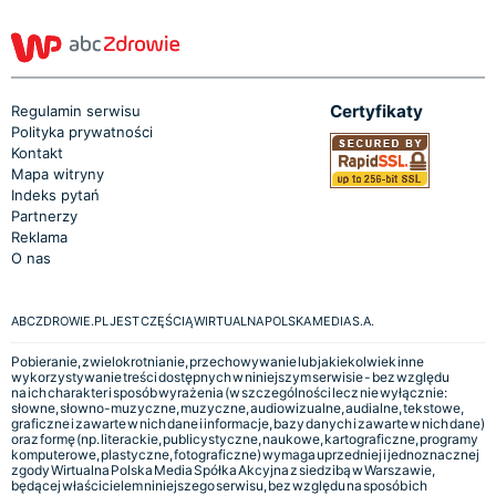
Certyfikaty
Regulamin serwisu
Polityka prywatności
Kontakt
Mapa witryny
Indeks pytań
Partnerzy
Reklama
O nas
ABCZDROWIE.PL JEST CZĘŚCIĄ WIRTUALNA POLSKA MEDIA S.A.
Pobieranie, zwielokrotnianie, przechowywanie lub jakiekolwiek inne
wykorzystywanie treści dostępnych w niniejszym serwisie - bez względu
na ich charakter i sposób wyrażenia (w szczególności lecz nie wyłącznie:
słowne, słowno-muzyczne, muzyczne, audiowizualne, audialne, tekstowe,
graficzne i zawarte w nich dane i informacje, bazy danych i zawarte w nich dane)
oraz formę (np. literackie, publicystyczne, naukowe, kartograficzne, programy
komputerowe, plastyczne, fotograficzne) wymaga uprzedniej i jednoznacznej
zgody Wirtualna Polska Media Spółka Akcyjna z siedzibą w Warszawie,
będącej właścicielem niniejszego serwisu, bez względu na sposób ich